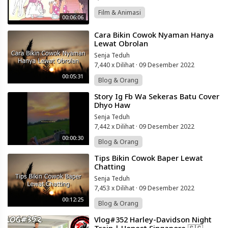
Film & Animasi
00:06:06
⁣Cara Bikin Cowok Nyaman Hanya
Lewat Obrolan
Senja Teduh
7,440 x Dilihat
·
09 Desember 2022
00:05:31
Blog & Orang
⁣Story Ig Fb Wa Sekeras Batu Cover
Dhyo Haw
Senja Teduh
7,442 x Dilihat
·
09 Desember 2022
00:00:30
Blog & Orang
⁣Tips Bikin Cowok Baper Lewat
Chatting
Senja Teduh
7,453 x Dilihat
·
09 Desember 2022
00:12:25
Blog & Orang
⁣Vlog#352 Harley-Davidson Night