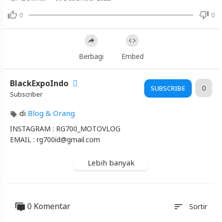
PUDJON
0
0
-
BATU
MALANG
!!!
Berbagi
Embed
Artikel
BlackExpoIndo
0
SUBSCRIBE
Terbaru
Subscriber
Blackexpo
di
Blog & Orang
Info
lanjut
INSTAGRAM : RG700_MOTOVLOG
TOURING
EMAIL : rg700id@gmail.com
HARLEY
lewat
Lebih banyak
PUDJON
-
BATU
MALANG
!!!
0 Komentar
sort
Sortir
Blackexpo