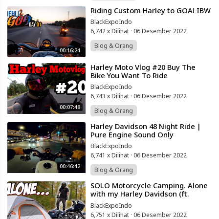
⁣Riding Custom Harley to GOA! IBW
BlackExpoIndo
6,742 x Dilihat
·
06 Desember 2022
Blog & Orang
00:16:24
⁣Harley Moto Vlog #20 Buy The
Bike You Want To Ride
BlackExpoIndo
6,743 x Dilihat
·
06 Desember 2022
00:07:48
Blog & Orang
⁣Harley Davidson 48 Night Ride |
Pure Engine Sound Only
BlackExpoIndo
6,741 x Dilihat
·
06 Desember 2022
00:46:42
Blog & Orang
⁣SOLO Motorcycle Camping. Alone
with my Harley Davidson (ft.
HerTwoWheels)
BlackExpoIndo
6,751 x Dilihat
·
06 Desember 2022