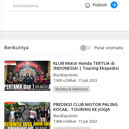
-
Publish
Platform
Berbagi
Video
Indonesia
Published
by
Blackexpo
Berikutnya
Putar otomatis
Powered
by
401XD
Group
⁣KLUB Motor Honda TERTUA di
INDONESIA! | Touring Ekspedisi
Celebes. Season 3 Eps 35 Spesial
BlackExpoIndo
TAB
7,900 x Dilihat
·
15 Juli 2023
00:28:22
Nirlaba & Aktivisme
⁣PREDIKSI CLUB MOTOR PALING
KOCAK.. TOURING KE JOGJA
BlackExpoIndo
7,896 x Dilihat
·
15 Juli 2023
00:33:07