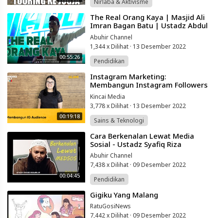
Nirlaba & Aktivisme
⁣The Real Orang Kaya | Masjid Ali
Imran Bagan Batu | Ustadz Abdul
Somad
Abuhir Channel
1,344 x Dilihat
·
13 Desember 2022
00:55:26
Pendidikan
⁣Instagram Marketing:
Membangun Instagram Followers
Lewat Analytics| Cara Tambah
Kincai Media
Follower Organik
3,778 x Dilihat
·
13 Desember 2022
00:19:18
Sains & Teknologi
⁣Cara Berkenalan Lewat Media
Sosial - Ustadz Syafiq Riza
Abuhir Channel
7,438 x Dilihat
·
09 Desember 2022
00:04:45
Pendidikan
⁣Gigiku Yang Malang
RatuGosiNews
7,442 x Dilihat
·
09 Desember 2022