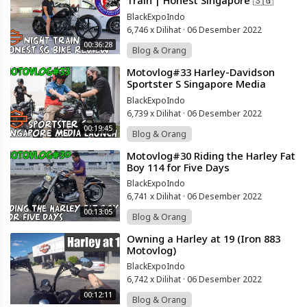
Train | Honest Singapore 🇸🇬
Motorcycle Review
BlackExpoIndo
6,746 x Dilihat
·
06 Desember 2022
00:36:28
Blog & Orang
⁣Motovlog#33 Harley-Davidson
Sportster S Singapore Media
Launch
BlackExpoIndo
6,739 x Dilihat
·
06 Desember 2022
00:19:45
Blog & Orang
⁣Motovlog#30 Riding the Harley Fat
Boy 114 for Five Days
BlackExpoIndo
6,741 x Dilihat
·
06 Desember 2022
00:13:05
Blog & Orang
⁣Owning a Harley at 19 (Iron 883
Motovlog)
BlackExpoIndo
6,742 x Dilihat
·
06 Desember 2022
00:12:11
Blog & Orang