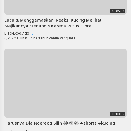
00:06:02
Lucu & Menggemaskan! Reaksi Kucing Melihat
Majikannya Menangis Karena Putus Cinta
BlackExpoIndo
6,752 x Dilihat
·
4 bertahun-tahun yang lalu
00:00:05
Harusnya Dia Ngereog Siiih 😂😂😂 #shorts #kucing