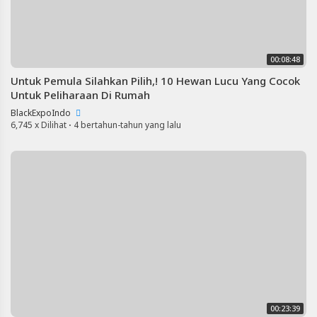
00:08:48
Untuk Pemula Silahkan Pilih,! 10 Hewan Lucu Yang Cocok
Untuk Peliharaan Di Rumah
BlackExpoIndo
6,745 x Dilihat
·
4 bertahun-tahun yang lalu
00:23:39