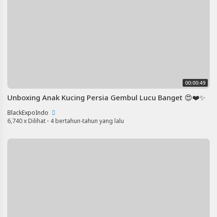
00:00:49
Unboxing Anak Kucing Persia Gembul Lucu Banget 😍❤️✨
BlackExpoIndo
6,740 x Dilihat
·
4 bertahun-tahun yang lalu