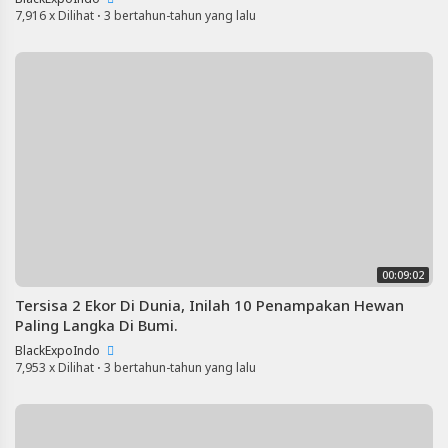
Artikel
7,916 x Dilihat
·
3 bertahun-tahun yang lalu
Terbaru
Blackexpo
Info
lanjut
Hewan
&
Peliharaan
-
Blackexpo
Blackexpo
-
Platform
00:09:02
Berbagi
Video
Tersisa 2 Ekor Di Dunia, Inilah 10 Penampakan Hewan
Indonesia
Paling Langka Di Bumi.
Published
BlackExpoIndo
by
7,953 x Dilihat
·
3 bertahun-tahun yang lalu
Blackexpo
Powered
by
401XD
Group