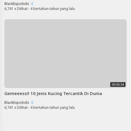
BlackExpoIndo
6,741 x Dilihat
·
4 bertahun-tahun yang lalu
00:05:54
Gemeeess!! 10 Jenis Kucing Tercantik Di Dunia
BlackExpoIndo
6,741 x Dilihat
·
4 bertahun-tahun yang lalu