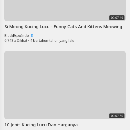
00:07:49
Si Meong Kucing Lucu - Funny Cats And Kittens Meowing
BlackExpoIndo
6,748 x Dilihat
·
4 bertahun-tahun yang lalu
00:07:50
10 Jenis Kucing Lucu Dan Harganya