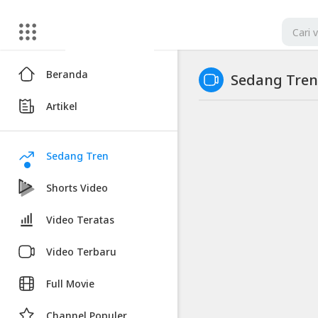
Artikel
Beranda
Sedang Tren
Sedang
Artikel
Tren
-
Blackexpo
Sedang Tren
Video
Shorts Video
Sedang
Tren
Video Teratas
-
Blackexpo
Video Terbaru
Artikel
Full Movie
Terbaru
Channel Populer