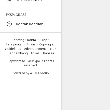
Blackexpo
Info
lanjut
EKSPLORASI
Sedang
Tren
Kontak Bantuan
-
Blackexpo
Blackexpo
Tentang
·
Kontak
·
Faqs
·
-
Persyaratan
·
Privasi
·
Copyright
·
Platform
Guidelines
·
Advertisement
·
Rss
·
Berbagi
Pengembang
·
Afiliasi
·
Bahasa
Video
Indonesia
Copyright © Blackexpo. All rights
reserved.
Published
by
Powered by
401XD Group
Blackexpo
Powered
by
401XD
Group