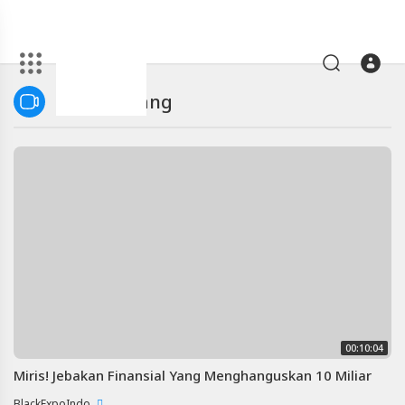
Artikel
Blog & Orang
Blog
&
Orang
-
Blackexpo
Video
Blog
&
Orang
-
00:10:04
Blackexpo
Miris! Jebakan Finansial Yang Menghanguskan 10 Miliar
BlackExpoIndo