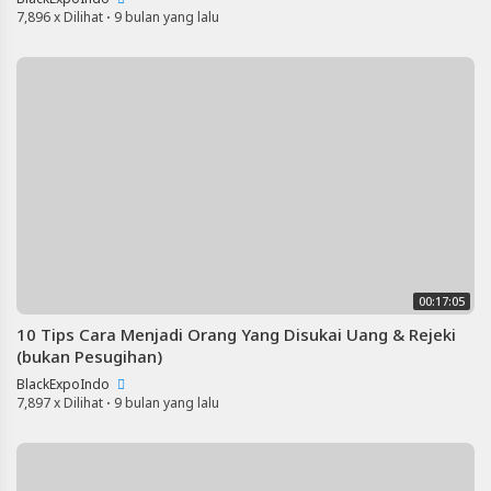
Artikel
7,896 x Dilihat
·
9 bulan yang lalu
Terbaru
Blackexpo
Info
lanjut
Blog
&
Orang
-
Blackexpo
Blackexpo
-
Platform
00:17:05
Berbagi
Video
10 Tips Cara Menjadi Orang Yang Disukai Uang & Rejeki
Indonesia
(bukan Pesugihan)
Published
BlackExpoIndo
by
7,897 x Dilihat
·
9 bulan yang lalu
Blackexpo
Powered
by
401XD
Group