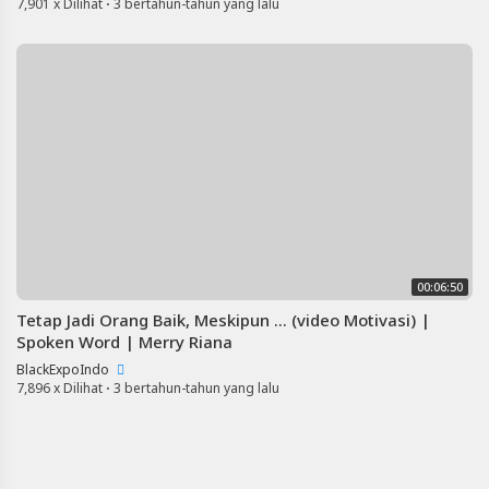
7,901 x Dilihat
·
3 bertahun-tahun yang lalu
00:06:50
Tetap Jadi Orang Baik, Meskipun ... (video Motivasi) |
Spoken Word | Merry Riana
BlackExpoIndo
7,896 x Dilihat
·
3 bertahun-tahun yang lalu