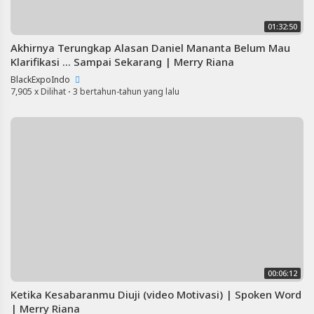
01:32:50
Akhirnya Terungkap Alasan Daniel Mananta Belum Mau
Klarifikasi ... Sampai Sekarang | Merry Riana
BlackExpoIndo
7,905 x Dilihat
·
3 bertahun-tahun yang lalu
00:06:12
Ketika Kesabaranmu Diuji (video Motivasi) | Spoken Word
| Merry Riana