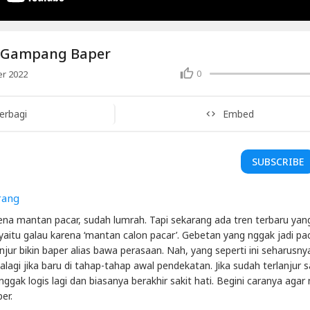
k Gampang Baper
0
r 2022
erbagi
Embed
SUBSCRIBE
rang
ena mantan pacar, sudah lumrah. Tapi sekarang ada tren terbaru yan
itu galau karena ‘mantan calon pacar’. Gebetan yang nggak jadi pa
anjur bikin baper alias bawa perasaan. Nah, yang seperti ini seharusn
palagi jika baru di tahap-tahap awal pendekatan. Jika sudah terlanjur 
i nggak logis lagi dan biasanya berakhir sakit hati. Begini caranya agar
er.