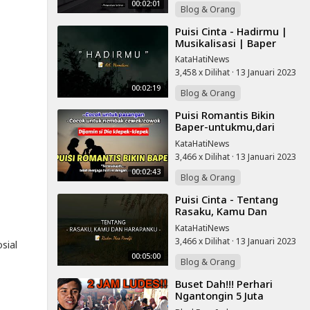
00:02:01
Blog & Orang
⁣Puisi Cinta - Hadirmu |
Musikalisasi | Baper
KataHatiNews
3,458 x Dilihat
·
13 Januari 2023
00:02:19
Blog & Orang
⁣Puisi Romantis Bikin
Baper-untukmu,dari
Hati-(puisi Romantis
KataHatiNews
Buat Pacar,puisi Baper)
3,466 x Dilihat
·
13 Januari 2023
00:02:43
Blog & Orang
⁣Puisi Cinta - Tentang
Rasaku, Kamu Dan
Harapanku |
KataHatiNews
Musikalisasi | Baper
3,466 x Dilihat
·
13 Januari 2023
sial
00:05:00
Blog & Orang
⁣Buset Dah!!! Perhari
Ngantongin 5 Juta
Gampang, Jualan Pagi