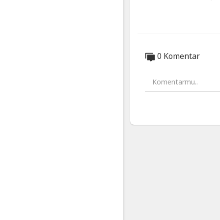
▪ YT:
https://yo
•
•
#puisisenja #ka
#cintasejati #b
0 Komentar
#senja #senjat