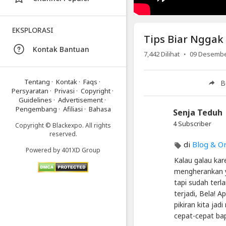
Artikel
Terbaru
Blackexpo
EKSPLORASI
Tips Biar Ngga
Info
Kontak Bantuan
lanjut
·
7,442
Dilihat
09 Desembe
Tips
Biar
Nggak
Tentang
·
Kontak
·
Faqs
·
B
Gampang
Persyaratan
·
Privasi
·
Copyright
·
Baper
Guidelines
·
Advertisement
·
Pengembang
·
Afiliasi
·
Bahasa
Senja Teduh
Blackexpo
-
4 Subscriber
Copyright © Blackexpo. All rights
Platform
reserved.
Berbagi
di
Blog & O
Powered by
401XD Group
Video
Kalau galau kar
Indonesia
mengherankan ya
Published
tapi sudah terl
by
Blackexpo
terjadi, Bela! A
Powered
pikiran kita jad
by
cepat-cepat bap
401XD
Group