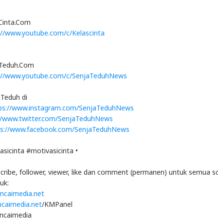
sCinta.Com
://www.youtube.com/c/Kelascinta
aTeduh.Com
://www.youtube.com/c/SenjaTeduhNews
Teduh di
ps://www.instagram.com/SenjaTeduhNews
//www.twitter.com/SenjaTeduhNews
ps://www.facebook.com/SenjaTeduhNews
asicinta #motivasicinta •
ibe, follower, viewer, like dan comment (permanen) untuk semua so
uk:
kincaimedia.net
incaimedia.net
/KMPanel
incaimedia