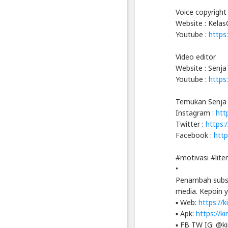
Voice copyright
Website : Kela
Youtube :
https
Video editor
Website : Senj
Youtube :
https
Temukan Senja 
Instagram :
htt
Twitter :
https:
Facebook :
htt
#motivasi #liter
•
Penambah subscr
media. Kepoin y
▪ Web:
https://
▪ Apk:
https://k
▪ FB TW IG: @k