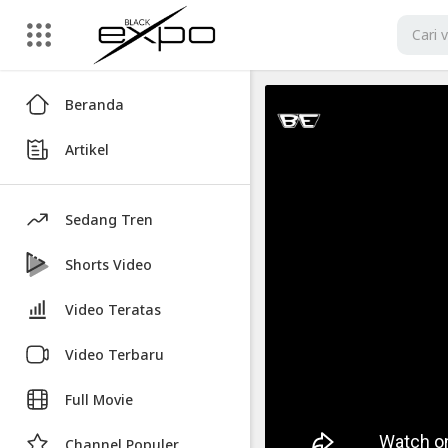
Artikel
Beranda
Tips
Artikel
Biar
Nggak
Gampang
Sedang Tren
Baper
Shorts Video
Video
Tips
Video Teratas
Biar
Video Terbaru
Nggak
Gampang
Full Movie
Baper
Channel Populer