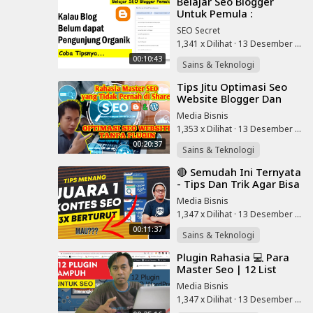
⁣Belajar Seo Blogger
Untuk Pemula :
Penyebab Blog Sepi
SEO Secret
Pengunjung Organik Dan
1,341 x Dilihat
·
13 Desember 2022
Tips Mengatasinya
00:10:43
Sains & Teknologi
Tips Jitu Optimasi Seo
Website Blogger Dan
Wordpress Tanpa Plugin
Media Bisnis
#carahalamanpertamagoogle
1,353 x Dilihat
·
13 Desember 2022
00:20:37
Sains & Teknologi
⁣🔴 Semudah Ini Ternyata
- Tips Dan Trik Agar Bisa
Menang Kontes Seo 2022
Media Bisnis
- No 4 Paling Penting
1,347 x Dilihat
·
13 Desember 2022
00:11:37
Sains & Teknologi
⁣Plugin Rahasia 💻 Para
Master Seo | 12 List
Plugin Untuk Optimasi
Media Bisnis
Seo | Tutorpedia | Tips
1,347 x Dilihat
·
13 Desember 2022
Seo Basic