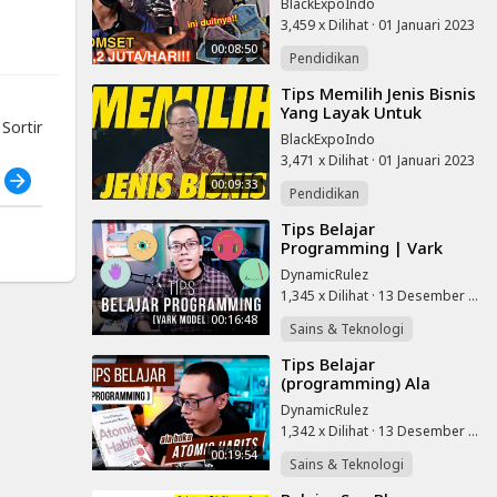
BlackExpoIndo
Aja Cepet Ludes | Ide
3,459 x Dilihat
·
01 Januari 2023
Bisnis Menjanjikan
00:08:50
Pendidikan
⁣Tips Memilih Jenis Bisnis
Yang Layak Untuk
atsenja
ortir
Ditekuni
BlackExpoIndo
3,471 x Dilihat
·
01 Januari 2023
h
00:09:33
Pendidikan
⁣Tips Belajar
Programming | Vark
Model
DynamicRulez
1,345 x Dilihat
·
13 Desember 2022
00:16:48
Sains & Teknologi
⁣Tips Belajar
(programming) Ala
Atomic Habits
DynamicRulez
1,342 x Dilihat
·
13 Desember 2022
00:19:54
Sains & Teknologi