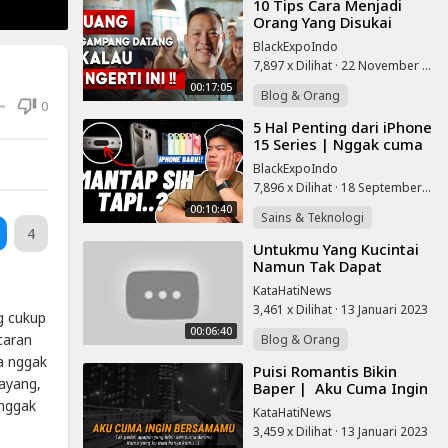
⁣10 Tips Cara Menjadi
Orang Yang Disukai
Uang & Rejeki (Bukan
BlackExpoIndo
Pesugihan)
7,897 x Dilihat
·
22 November 2025
00:17:05
Blog & Orang
0
⁣5 Hal Penting dari iPhone
15 Series | Nggak cuma
USB C aja!!
BlackExpoIndo
7,896 x Dilihat
·
18 September 2023
00:10:40
Sains & Teknologi
4
⁣Untukmu Yang Kucintai
Namun Tak Dapat
Kumiliki (raymond
KataHatiNews
Gandi) Musikalisasi Puisi
3,461 x Dilihat
·
13 Januari 2023
Sedih Baper
g cukup
00:06:40
caran
Blog & Orang
ya nggak
⁣Puisi Romantis Bikin
sayang,
Baper | Aku Cuma Ingin
Bersamamu ❤️
 nggak
KataHatiNews
3,459 x Dilihat
·
13 Januari 2023