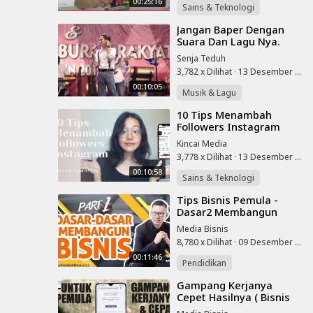
00:25:16
Sains & Teknologi
⁣Jangan Baper Dengan
Suara Dan Lagu Nya.
Cover Slank Vierra
Senja Teduh
Dmasiv Kotak Glen
3,782 x Dilihat
·
13 Desember 2022
Fredly
00:10:05
Musik & Lagu
⁣10 Tips Menambah
Followers Instagram
Gratis Dan Organik
Kincai Media
(2021)
3,778 x Dilihat
·
13 Desember 2022
00:10:58
Sains & Teknologi
⁣Tips Bisnis Pemula -
Dasar2 Membangun
Bisnis (1) - Coach Hendra
Media Bisnis
Hilman
8,780 x Dilihat
·
09 Desember 2022
00:11:46
Pendidikan
⁣Gampang Kerjanya
Cepet Hasilnya ( Bisnis
Online Tanpa Modal