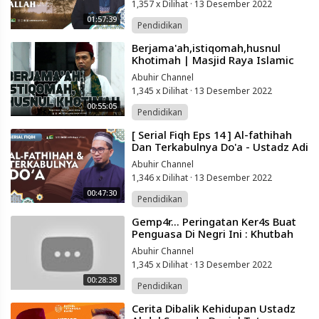
1,357 x Dilihat
·
13 Desember 2022
01:57:39
Pendidikan
⁣Berjama'ah,istiqomah,husnul
Khotimah | Masjid Raya Islamic
Centre Sidrap Sulsel | Ustadz
Abuhir Channel
Abdul
1,345 x Dilihat
·
13 Desember 2022
00:55:05
Pendidikan
⁣[ Serial Fiqh Eps 14 ] Al-fathihah
Dan Terkabulnya Do'a - Ustadz Adi
Hidayat
Abuhir Channel
1,346 x Dilihat
·
13 Desember 2022
00:47:30
Pendidikan
⁣Gemp4r... Peringatan Ker4s Buat
Penguasa Di Negri Ini : Khutbah
Paling Berani Ustadz Jel Fathullah
Abuhir Channel
1,345 x Dilihat
·
13 Desember 2022
00:28:38
Pendidikan
⁣Cerita Dibalik Kehidupan Ustadz