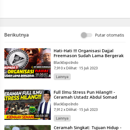
-
Platform
Berbagi
Video
Indonesia
Published
Berikutnya
Putar otomatis
by
Blackexpo
Powered
⁣Hati-Hati !!! Organisasi Dajjal
by
Freemason Sudah Lama Bergerak
401XD
di Indonesia - Ustadz Andri
Group
BlackExpoIndo
Kurniawan
7,910 x Dilihat
·
15 Juli 2023
00:50:07
Lainnya
⁣Full Ilmu Stress Pun Hilang!!! -
Ceramah Ustadz Abdul Somad
UAS Terbaru 2020
BlackExpoIndo
7,912 x Dilihat
·
15 Juli 2023
00:59:38
Lainnya
⁣Ceramah Singkat: Tujuan Hidup -