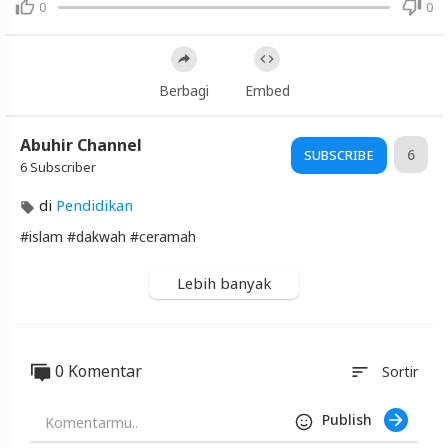
0
0
Miskin
-
Ustadz
Adi
Berbagi
Embed
Hidayat
Abuhir Channel
6
Artikel
SUBSCRIBE
6 Subscriber
Terbaru
Blackexpo
di
Pendidikan
#islam​ #dakwah​ #ceramah
Info
lanjut
Tidak
Lebih banyak
Ada
Kata
Miskin
-
0 Komentar
Ustadz
sort
Sortir
Adi
Hidayat
Publish
Blackexpo