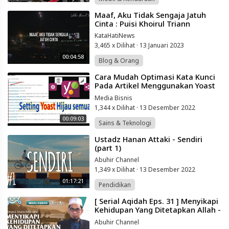
⁣Maaf, Aku Tidak Sengaja Jatuh
Cinta : Puisi Khoirul Triann
KataHatiNews
3,465 x Dilihat
·
13 Januari 2023
00:04:58
Blog & Orang
⁣Cara Mudah Optimasi Kata Kunci
Pada Artikel Menggunakan Yoast
Seo Hijau Semua
Media Bisnis
1,344 x Dilihat
·
13 Desember 2022
00:09:03
Sains & Teknologi
⁣Ustadz Hanan Attaki - Sendiri
(part 1)
Abuhir Channel
1,349 x Dilihat
·
13 Desember 2022
01:17:21
Pendidikan
⁣[ Serial Aqidah Eps. 31 ] Menyikapi
Kehidupan Yang Ditetapkan Allah -
Ustadz Adi Hidayat
Abuhir Channel