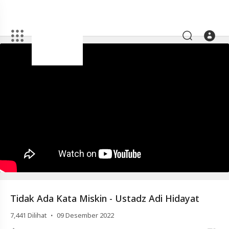
Artikel
Tidak
Ada
Kata
Miskin
-
Ustadz
Adi
Hidayat
Video
Tidak Ada Kata Miskin - Ustadz Adi Hidayat
Tidak
Ada
·
7,441
Dilihat
09 Desember 2022
Kata