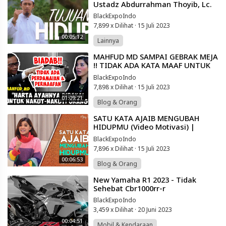
Ustadz Abdurrahman Thoyib, Lc.
BlackExpoIndo
7,899 x Dilihat
·
15 Juli 2023
00:05:12
Lainnya
⁣MAHFUD MD SAMPAI GEBRAK MEJA
!! TIDAK ADA KATA MAAF UNTUK
MARIO DANDY !! | Friends of Merry
BlackExpoIndo
Riana
7,898 x Dilihat
·
15 Juli 2023
01:09:21
Blog & Orang
⁣SATU KATA AJAIB MENGUBAH
HIDUPMU (Video Motivasi) |
Spoken Word | Merry Riana
BlackExpoIndo
7,896 x Dilihat
·
15 Juli 2023
00:06:53
Blog & Orang
⁣New Yamaha R1 2023 - Tidak
Sehebat Cbr1000rr-r
BlackExpoIndo
3,459 x Dilihat
·
20 Juni 2023
00:04:51
Mobil & Kendaraan