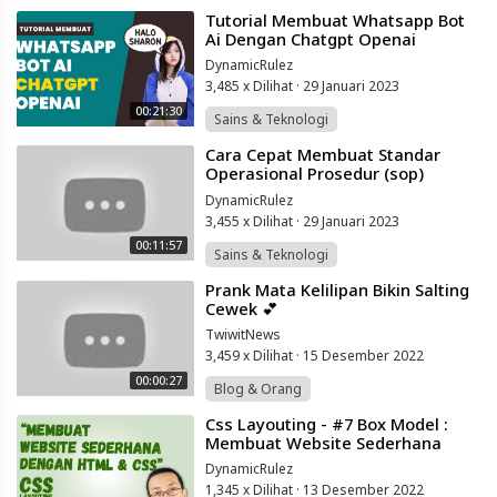
⁣Tutorial Membuat Whatsapp Bot
Ai Dengan Chatgpt Openai
DynamicRulez
3,485 x Dilihat
·
29 Januari 2023
00:21:30
Sains & Teknologi
⁣Cara Cepat Membuat Standar
Operasional Prosedur (sop)
Dibantu Chatgpt
DynamicRulez
3,455 x Dilihat
·
29 Januari 2023
00:11:57
Sains & Teknologi
⁣Prank Mata Kelilipan Bikin Salting
Cewek 💕
TwiwitNews
3,459 x Dilihat
·
15 Desember 2022
00:00:27
Blog & Orang
⁣Css Layouting - #7 Box Model :
Membuat Website Sederhana
DynamicRulez
1,345 x Dilihat
·
13 Desember 2022