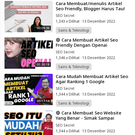
⁣Cara Membuat/menulis Artikel
Seo Friendly, Blogger Harus Tau!
SEO Secret
1,343 x Dilihat
·
13 Desember 2022
00:09:36
Sains & Teknologi
⁣🔴 Cara Membuat Artikel Seo
Friendly Dengan Openai
SEO Secret
1,346 x Dilihat
·
13 Desember 2022
01:30:18
Sains & Teknologi
⁣Cara Mudah Membuat Artikel Seo
Agar Ranking 1 Google
SEO Secret
1,344 x Dilihat
·
13 Desember 2022
00:17:14
Sains & Teknologi
⁣🔴 Cara Membuat Seo Website
Yang Benar - Simak Sampai
Selesai Ya Dijamin Pageone
SEO Secret
Google
1,344 x Dilihat
·
13 Desember 2022