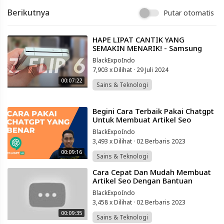
Berikutnya
Putar otomatis
⁣HAPE LIPAT CANTIK YANG
SEMAKIN MENARIK! - Samsung
Galaxy Z Flip 6
BlackExpoIndo
7,903 x Dilihat
·
29 Juli 2024
00:07:22
Sains & Teknologi
⁣Begini Cara Terbaik Pakai Chatgpt
Untuk Membuat Artikel Seo
Friendly
BlackExpoIndo
3,493 x Dilihat
·
02 Berbaris 2023
00:09:16
Sains & Teknologi
⁣Cara Cepat Dan Mudah Membuat
Artikel Seo Dengan Bantuan
Chatgpt
BlackExpoIndo
3,458 x Dilihat
·
02 Berbaris 2023
00:09:35
Sains & Teknologi