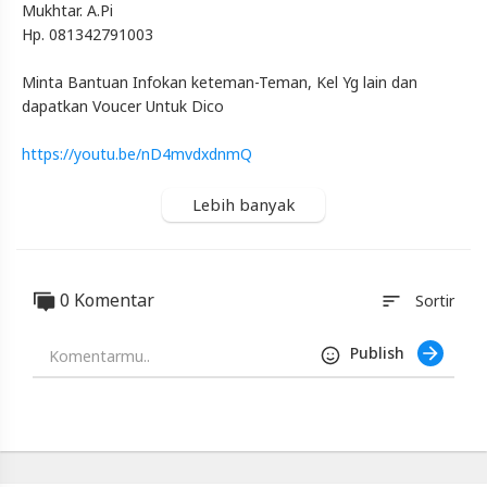
Mukhtar. A.Pi
Penumpang
Senang
Hp. 081342791003
Blackexpo
Minta Bantuan Infokan keteman-Teman, Kel Yg lain dan
-
dapatkan Voucer Untuk Dico
Platform
Berbagi
Video
https://youtu.be/nD4mvdxdnmQ
Indonesia
Published
Lebih banyak
by
Blackexpo
Powered
by
401XD
0 Komentar
sort
Sortir
Group
Publish