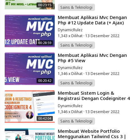
00:23:15
Sains & Teknologi
⁣Membuat Aplikasi Mvc Dengan
Php #12 Update Data (+ Ajax)
DynamicRulez
1,343 x Dilihat
·
13 Desember 2022
00:28:59
Sains & Teknologi
⁣Membuat Aplikasi Mvc Dengan
Php #5 View
DynamicRulez
1,346 x Dilihat
·
13 Desember 2022
00:20:42
Sains & Teknologi
⁣Membuat Sistem Login &
Registrasi Dengan Codeigniter 4
(menggunakan Library Myth/auth)
DynamicRulez
1,346 x Dilihat
·
13 Desember 2022
00:42:04
Sains & Teknologi
⁣Membuat Website Portfolio
Menggunakan Tailwind Css 3 |