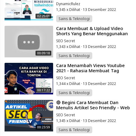
Ngobar #32
DynamicRulez
1,345 x Dilihat
·
13 Desember 2022
02:25:01
Sains & Teknologi
⁣Cara Membuat & Upload Video
Shorts Yang Benar Menggunakan
Teknik Seo - Belajar Youtube
SEO Secret
Pemula
1,343 x Dilihat
·
13 Desember 2022
00:09:18
Sains & Teknologi
⁣Cara Menambah Views Youtube
2021 - Rahasia Membuat Tag
Video Youtube Mengandung Seo
SEO Secret
2021
1,344 x Dilihat
·
13 Desember 2022
00:17:22
Sains & Teknologi
⁣🔴 Begini Cara Membuat Dan
Menulis Artikel Seo Friendly - Web
Artikelnya Auto Rangking
SEO Secret
1,345 x Dilihat
·
13 Desember 2022
00:23:59
Sains & Teknologi