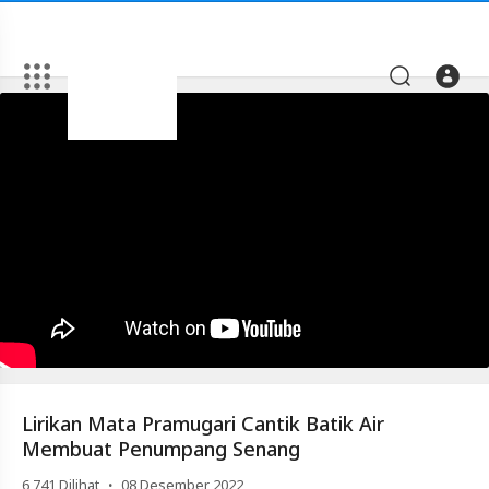
Artikel
Lirikan
Mata
Pramugari
Cantik
Batik
Air
Membuat
Penumpang
Senang
Lirikan Mata Pramugari Cantik Batik Air
Video
Membuat Penumpang Senang
Lirikan
·
6,741
Dilihat
08 Desember 2022