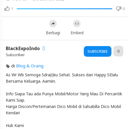
Mata
Pramugari
1
0
Cantik
Batik
Air
Berbagi
Embed
Membuat
Penumpang
Senang
BlackExpoIndo
0
SUBSCRIBE
Subscriber
Artikel
di
Blog & Orang
Terbaru
Blackexpo
As Wr Wb Semoga Sdra(i)ku Sehat. Sukses dan Happy SElalu
Bersama Keluarga. Aamiin.
Info
lanjut
Info Siapa Tau ada Punya Mobil/Motor Yang Mau Di Percantik
Lirikan
Mata
Kami Siap.
Pramugari
Harga Discon/Pertemanan Dico Mobil di Salsabilla Dico Mobil
Cantik
Kendari
Batik
Air
Hub Kami
Membuat