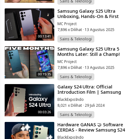
Sains & Teknologi
⁣Samsung Galaxy S25 Ultra
Unboxing, Hands-On & First
Impressions! (Titanium Silverblue)
MC Project
7,896 x Dilihat
·
13 Agustus 2025
00:13:41
Sains & Teknologi
⁣Samsung Galaxy S25 Ultra 5
Months Later: Still a Champ!
(HONEST THOUGHTS)
MC Project
7,896 x Dilihat
·
13 Agustus 2025
00:15:35
Sains & Teknologi
⁣Galaxy S24 Ultra: Official
Introduction Film | Samsung
Indonesia
BlackExpoIndo
8,021 x Dilihat
·
29 Juli 2024
00:03:26
Sains & Teknologi
⁣Hardware GANAS 🤝 Software
CERDAS - Review Samsung S24
Ultra Indonesia!
BlackExpoIndo