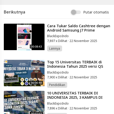
Berikutnya
Putar otomatis
⁣Cara Tukar Saldo Cashtree dengan
Android Samsung J7 Prime
BlackExpoIndo
7,897 x Dilihat
·
22 November 2025
00:08:43
Lainnya
⁣Top 15 Universitas TERBAIK di
Indonesia Tahun 2025 versi QS
World University ranking
BlackExpoIndo
7,900 x Dilihat
·
22 November 2025
00:06:48
Pendidikan
⁣10 UNIVERSITAS TERBAIK DI
INDONESIA 2025, 3 KAMPUS DI
JAWA TIMUR
BlackExpoIndo
7,896 x Dilihat
·
22 November 2025
00:02:02