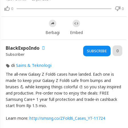
Z
Fold6:
0
0
Introducing
Case
Lineup
Berbagi
Embed
|
Samsung
Indonesia
BlackExpoIndo
0
SUBSCRIBE
Subscriber
Artikel
di
Sains & Teknologi
Terbaru
Blackexpo
The all-new Galaxy Z Fold6 cases have landed. Each one is
made to keep your Galaxy Z Fold6 safe from bumps and
Info
bruises 💪 while keeping things colorful 🎨 so you stay inspired
lanjut
and productive. Pre-order now to enjoy the deals: FREE
Galaxy
Z
Samsung Care+ 1 year full protection and trade-in cashback
Fold6:
start from Rp 1.5 mio.
Introducing
Case
Learn more:
http://smsng.co/ZFold6_Cases_YT-11724
Lineup
|