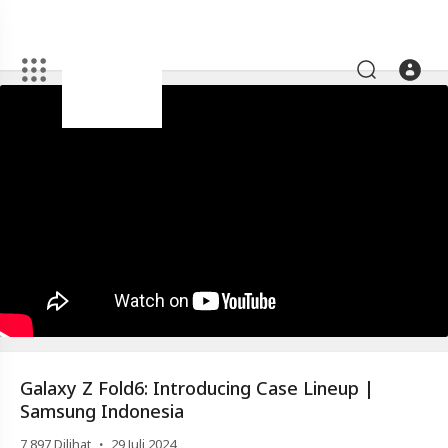
Artikel
Galaxy
Z
Fold6:
Introducing
Case
Lineup
|
Samsung
Indonesia
Galaxy Z Fold6: Introducing Case Lineup |
Video
Samsung Indonesia
Galaxy
·
7,897
Dilihat
29 Juli 2024