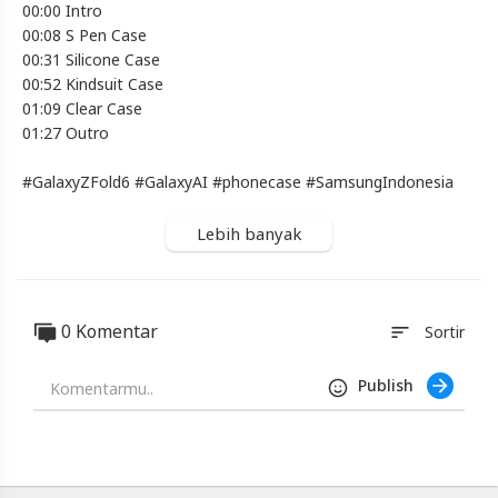
00:00 Intro
Samsung
Indonesia
00:08 S Pen Case
00:31 Silicone Case
Blackexpo
00:52 Kindsuit Case
-
01:09 Clear Case
Platform
Berbagi
01:27 Outro
Video
Indonesia
#GalaxyZFold6 #GalaxyAI #phonecase #SamsungIndonesia
Published
by
Lebih banyak
Blackexpo
Powered
by
401XD
Group
0 Komentar
sort
Sortir
Publish