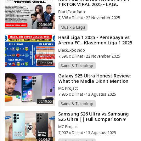
TIKTOK VIRAL 2025 - LAGU
INDONESIA TERBAIK
BlackExpoIndo
7,896 x Dilihat
·
22 November 2025
00:50:03
Musik & Lagu
⁣Hasil Liga 1 2025 - Persebaya vs
Arema FC - Klasemen Liga 1 2025
Terbaru Hari Ini - Liga 1 Indonesia
BlackExpoIndo
7,896 x Dilihat
·
22 November 2025
00:11:28
Sains & Teknologi
⁣Galaxy S25 Ultra Honest Review:
What the Media Didn't Mention
MC Project
7,935 x Dilihat
·
13 Agustus 2025
00:19:55
Sains & Teknologi
⁣Samsung S26 Ultra vs Samsung
S25 Ultra || Full Comparison ♥️
@techwale269
MC Project
7,907 x Dilihat
·
13 Agustus 2025
00:04:34