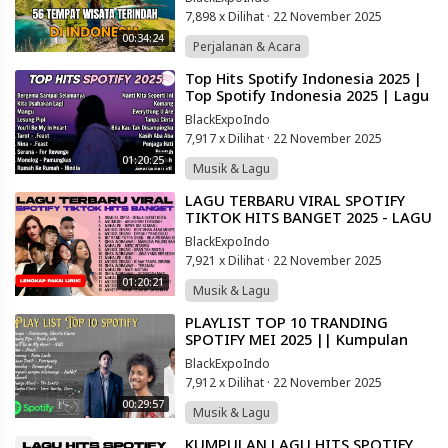
2025
7,898 x Dilihat
·
22 November 2025
00:34:24
Perjalanan & Acara
⁣Top Hits Spotify Indonesia 2025 |
Top Spotify Indonesia 2025 | Lagu
Hits Spotify 2025 | Lagu Terbaru
BlackExpoIndo
7,917 x Dilihat
·
22 November 2025
01:20:25
Musik & Lagu
⁣LAGU TERBARU VIRAL SPOTIFY
TIKTOK HITS BANGET 2025 - LAGU
POP INDONESIA TERBAIK
BlackExpoIndo
7,921 x Dilihat
·
22 November 2025
01:20:21
Musik & Lagu
⁣PLAYLIST TOP 10 TRANDING
SPOTIFY MEI 2025 || Kumpulan
LAGU POP INDONESIA 2025 *( NO
BlackExpoIndo
IKLAN )*
7,912 x Dilihat
·
22 November 2025
00:29:57
Musik & Lagu
⁣KUMPULAN LAGU HITS SPOTIFY