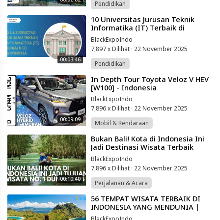
Pendidikan
⁣10 Universitas Jurusan Teknik
Informatika (IT) Terbaik di
Indonesia
BlackExpoIndo
7,897 x Dilihat
·
22 November 2025
00:03:46
Pendidikan
⁣In Depth Tour Toyota Veloz V HEV
[W100] - Indonesia
BlackExpoIndo
7,896 x Dilihat
·
22 November 2025
00:09:09
Mobil & Kendaraan
⁣Bukan Bali! Kota di Indonesia Ini
Jadi Destinasi Wisata Terbaik
Dunia Tahun 2025
BlackExpoIndo
7,896 x Dilihat
·
22 November 2025
00:10:40
Perjalanan & Acara
⁣56 TEMPAT WISATA TERBAIK DI
INDONESIA YANG MENDUNIA |
WISATA INDONESIA PAING HITS
BlackExpoIndo