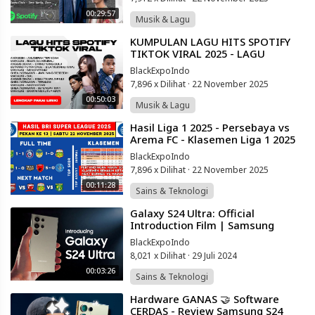
00:29:57
Musik & Lagu
⁣KUMPULAN LAGU HITS SPOTIFY
TIKTOK VIRAL 2025 - LAGU
INDONESIA TERBAIK
BlackExpoIndo
7,896 x Dilihat
·
22 November 2025
00:50:03
Musik & Lagu
⁣Hasil Liga 1 2025 - Persebaya vs
Arema FC - Klasemen Liga 1 2025
Terbaru Hari Ini - Liga 1 Indonesia
BlackExpoIndo
7,896 x Dilihat
·
22 November 2025
00:11:28
Sains & Teknologi
⁣Galaxy S24 Ultra: Official
Introduction Film | Samsung
Indonesia
BlackExpoIndo
8,021 x Dilihat
·
29 Juli 2024
00:03:26
Sains & Teknologi
⁣Hardware GANAS 🤝 Software
CERDAS - Review Samsung S24