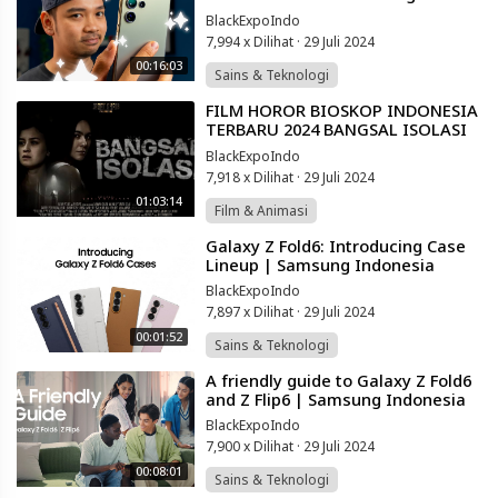
Ultra Indonesia!
BlackExpoIndo
7,994 x Dilihat
·
29 Juli 2024
00:16:03
Sains & Teknologi
⁣FILM HOROR BIOSKOP INDONESIA
TERBARU 2024 BANGSAL ISOLASI
#filmhororteebaru2024 #filmhoror
BlackExpoIndo
7,918 x Dilihat
·
29 Juli 2024
01:03:14
Film & Animasi
⁣Galaxy Z Fold6: Introducing Case
Lineup | Samsung Indonesia
BlackExpoIndo
7,897 x Dilihat
·
29 Juli 2024
00:01:52
Sains & Teknologi
⁣A friendly guide to Galaxy Z Fold6
and Z Flip6 | Samsung Indonesia
BlackExpoIndo
7,900 x Dilihat
·
29 Juli 2024
00:08:01
Sains & Teknologi