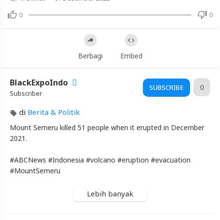
of
Indonesia
0
0
volcano
prompts
evacuations
Berbagi
Embed
l
ABC
News
BlackExpoIndo
0
SUBSCRIBE
Subscriber
Artikel
di
Berita & Politik
Terbaru
Blackexpo
Mount Semeru killed 51 people when it erupted in December
2021.
Info
lanjut
#ABCNews #Indonesia #volcano #eruption #evacuation
Eruption
of
#MountSemeru
Indonesia
volcano
Lebih banyak
prompts
evacuations
l