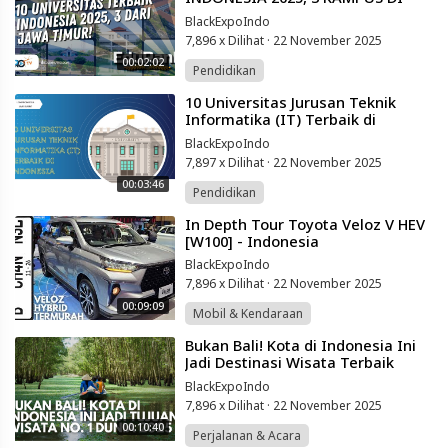
JAWA TIMUR
BlackExpoIndo
7,896 x Dilihat
·
22 November 2025
00:02:02
Pendidikan
⁣10 Universitas Jurusan Teknik
Informatika (IT) Terbaik di
Indonesia
BlackExpoIndo
7,897 x Dilihat
·
22 November 2025
00:03:46
Pendidikan
⁣In Depth Tour Toyota Veloz V HEV
[W100] - Indonesia
BlackExpoIndo
7,896 x Dilihat
·
22 November 2025
00:09:09
Mobil & Kendaraan
⁣Bukan Bali! Kota di Indonesia Ini
Jadi Destinasi Wisata Terbaik
Dunia Tahun 2025
BlackExpoIndo
7,896 x Dilihat
·
22 November 2025
00:10:40
Perjalanan & Acara