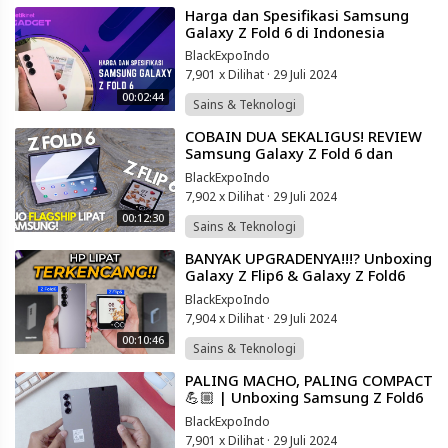
⁣Harga dan Spesifikasi Samsung
Galaxy Z Fold 6 di Indonesia
BlackExpoIndo
7,901 x Dilihat
·
29 Juli 2024
00:02:44
Sains & Teknologi
⁣COBAIN DUA SEKALIGUS! REVIEW
Samsung Galaxy Z Fold 6 dan
Galaxy Z Flip 6 Indonesia! Pilih
BlackExpoIndo
Yang MANA?
7,902 x Dilihat
·
29 Juli 2024
00:12:30
Sains & Teknologi
⁣BANYAK UPGRADENYA!!!? Unboxing
Galaxy Z Flip6 & Galaxy Z Fold6
Resmi Indonesia
BlackExpoIndo
7,904 x Dilihat
·
29 Juli 2024
00:10:46
Sains & Teknologi
⁣PALING MACHO, PALING COMPACT
💪🏼 | Unboxing Samsung Z Fold6
resmi Indonesia
BlackExpoIndo
7,901 x Dilihat
·
29 Juli 2024