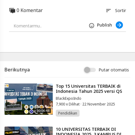
ABC
News
0 Komentar
sort
Sortir
Blackexpo
-
Publish
Platform
Berbagi
Video
Indonesia
Published
by
Blackexpo
Berikutnya
Putar otomatis
Powered
by
401XD
Group
⁣Top 15 Universitas TERBAIK di
Indonesia Tahun 2025 versi QS
World University ranking
BlackExpoIndo
7,900 x Dilihat
·
22 November 2025
00:06:48
Pendidikan
⁣10 UNIVERSITAS TERBAIK DI
INDONESIA 2025, 3 KAMPUS DI