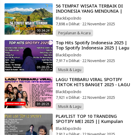
⁣56 TEMPAT WISATA TERBAIK DI
INDONESIA YANG MENDUNIA |
WISATA INDONESIA PAING HITS
BlackExpoIndo
2025
7,898 x Dilihat
·
22 November 2025
00:34:24
Perjalanan & Acara
⁣Top Hits Spotify Indonesia 2025 |
Top Spotify Indonesia 2025 | Lagu
Hits Spotify 2025 | Lagu Terbaru
BlackExpoIndo
7,917 x Dilihat
·
22 November 2025
01:20:25
Musik & Lagu
⁣LAGU TERBARU VIRAL SPOTIFY
TIKTOK HITS BANGET 2025 - LAGU
POP INDONESIA TERBAIK
BlackExpoIndo
7,921 x Dilihat
·
22 November 2025
01:20:21
Musik & Lagu
⁣PLAYLIST TOP 10 TRANDING
SPOTIFY MEI 2025 || Kumpulan
LAGU POP INDONESIA 2025 *( NO
BlackExpoIndo
IKLAN )*
7,912 x Dilihat
·
22 November 2025