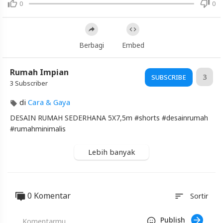
Artikel
0
0
Terbaru
Blackexpo
Info
Berbagi
Embed
lanjut
Desain
Rumah
Rumah Impian
3
SUBSCRIBE
Sederhana
3 Subscriber
5x7,5m
Shorts
di
Cara & Gaya
Blackexpo
DESAIN RUMAH SEDERHANA 5X7,5m #shorts #desainrumah
-
#rumahminimalis
Platform
Berbagi
Video
Lebih banyak
Indonesia
Published
by
Blackexpo
0 Komentar
sort
Sortir
Powered
by
401XD
Publish
Group