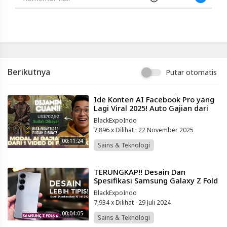
Berikutnya
Putar otomatis
⁣Ide Konten AI Facebook Pro yang
Lagi Viral 2025! Auto Gajian dari
Rumah!
BlackExpoIndo
7,896 x Dilihat
·
22 November 2025
00:11:24
Sains & Teknologi
⁣TERUNGKAP!! Desain Dan
Spesifikasi Samsung Galaxy Z Fold
6 & Z Flip 6
BlackExpoIndo
7,934 x Dilihat
·
29 Juli 2024
00:04:05
Sains & Teknologi