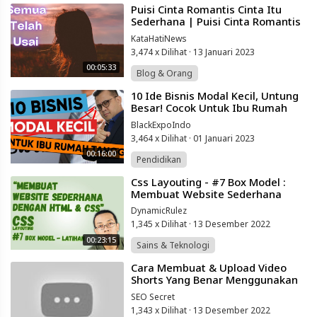
⁣Puisi Cinta Romantis Cinta Itu
Sederhana | Puisi Cinta Romantis
Menyentuh Hati
KataHatiNews
3,474 x Dilihat
·
13 Januari 2023
00:05:33
Blog & Orang
⁣10 Ide Bisnis Modal Kecil, Untung
Besar! Cocok Untuk Ibu Rumah
Tangga
BlackExpoIndo
3,464 x Dilihat
·
01 Januari 2023
00:16:00
Pendidikan
⁣Css Layouting - #7 Box Model :
Membuat Website Sederhana
DynamicRulez
1,345 x Dilihat
·
13 Desember 2022
00:23:15
Sains & Teknologi
⁣Cara Membuat & Upload Video
Shorts Yang Benar Menggunakan
Teknik Seo - Belajar Youtube
SEO Secret
Pemula
1,343 x Dilihat
·
13 Desember 2022