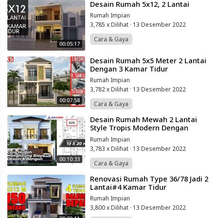
⁣Desain Rumah 5x12, 2 Lantai
Rumah Impian
3,785 x Dilihat
·
13 Desember 2022
Cara & Gaya
00:05:17
⁣Desain Rumah 5x5 Meter 2 Lantai
Dengan 3 Kamar Tidur
Rumah Impian
3,782 x Dilihat
·
13 Desember 2022
00:07:58
Cara & Gaya
⁣Desain Rumah Mewah 2 Lantai
Style Tropis Modern Dengan
Kolam Renang Di Lahan 10 X 20
Rumah Impian
Meter
3,783 x Dilihat
·
13 Desember 2022
00:10:33
Cara & Gaya
⁣Renovasi Rumah Type 36/78 Jadi 2
Lantai#4 Kamar Tidur
Rumah Impian
3,800 x Dilihat
·
13 Desember 2022