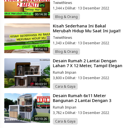
Selamanya!!
TwiwitNews
1,344 x Dilihat
·
13 Desember 2022
00:14:30
Blog & Orang
⁣Kisah Sederhana Ini Bakal
Merubah Hidup Mu Saat Ini Juga!!
🙂👍👍👍
TwiwitNews
1,343 x Dilihat
·
13 Desember 2022
00:14:10
Blog & Orang
⁣Desain Rumah 2 Lantai Dengan
Lahan 7 X 12 Meter, Tampil Elegan
Dan Murah Biaya Bangunya
Rumah Impian
3,800 x Dilihat
·
13 Desember 2022
00:03:51
Cara & Gaya
⁣Desain Rumah 6x11 Meter
Bangunan 2 Lantai Dengan 3
Kamar Tidur
Rumah Impian
3,782 x Dilihat
·
13 Desember 2022
00:10:26
Cara & Gaya