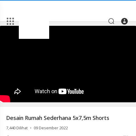
Artikel
Desain
Rumah
Sederhana
5x7,5m
Shorts
Video
Desain
Rumah
Sederhana
5x7,5m
Desain Rumah Sederhana 5x7,5m Shorts
Shorts
·
7,440
Dilihat
09 Desember 2022