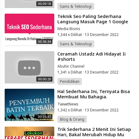
00:09:18
Sains & Teknologi
⁣Teknik Seo Paling Sederhana
Langsung Masuk Page 1 Google
Media Bisnis
1,344 x Dilihat
·
13 Desember 2022
00:36:34
Sains & Teknologi
⁣Ceramah Ustadz Adi Hidayat Ii
#shorts
Abuhir Channel
1,341 x Dilihat
·
13 Desember 2022
00:00:20
Pendidikan
⁣Hal Sederhana Ini, Ternyata Bisa
Membuat Mu Bahagia.
(penyembuh Batin Terbaik)
TwiwitNews
1,342 x Dilihat
·
13 Desember 2022
00:16:47
Blog & Orang
⁣Trik Sederhana 2 Menit Ini Setiap
Hari, Bakal Merubah Hidup Mu