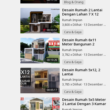
Blog & Orang
⁣Desain Rumah 2 Lantai
Dengan Lahan 7 X 12
Meter, Tampil Elegan
Rumah Impian
Dan Murah Biaya
3,800 x Dilihat
·
13 Desember 2022
Bangunya
00:03:51
Cara & Gaya
⁣Desain Rumah 6x11
Meter Bangunan 2
Lantai Dengan 3 Kamar
Rumah Impian
Tidur
3,782 x Dilihat
·
13 Desember 2022
00:10:26
Cara & Gaya
⁣Desain Rumah 5x12, 2
Lantai
Rumah Impian
3,785 x Dilihat
·
13 Desember 2022
00:05:17
Cara & Gaya
⁣Desain Rumah 5x5 Meter
2 Lantai Dengan 3 Kamar
Tidur
Rumah Impian