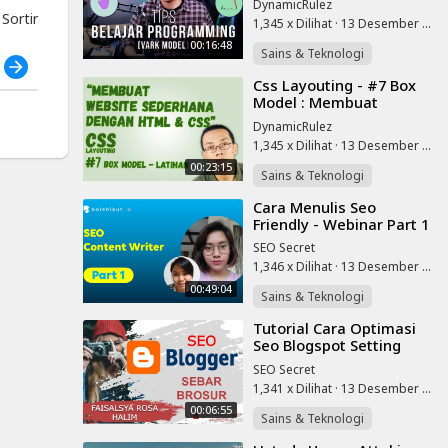
DynamicRulez
ortir
1,345 x Dilihat
·
13 Desember 2022
00:16:48
Sains & Teknologi
h
⁣Css Layouting - #7 Box
Model : Membuat
Website Sederhana
DynamicRulez
1,345 x Dilihat
·
13 Desember 2022
00:23:15
Sains & Teknologi
⁣Cara Menulis Seo
Friendly - Webinar Part 1
SEO Secret
1,346 x Dilihat
·
13 Desember 2022
00:49:04
Sains & Teknologi
⁣Tutorial Cara Optimasi
Seo Blogspot Setting
Robot Txt - Tag Tajuk
SEO Secret
Robot Terbaru Part Vi
1,341 x Dilihat
·
13 Desember 2022
00:06:55
Sains & Teknologi