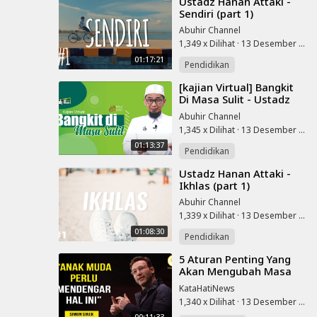
⁣Ustadz Hanan Attaki -
Sendiri (part 1)
Abuhir Channel
1,349 x Dilihat
·
13 Desember 2022
01:17:21
Pendidikan
⁣[kajian Virtual] Bangkit
Di Masa Sulit - Ustadz
Adi Hidayat
Abuhir Channel
1,345 x Dilihat
·
13 Desember 2022
01:13:37
Pendidikan
⁣Ustadz Hanan Attaki -
Ikhlas (part 1)
Abuhir Channel
1,339 x Dilihat
·
13 Desember 2022
01:08:30
Pendidikan
⁣5 Aturan Penting Yang
Akan Mengubah Masa
Depanmu - Simon Sinek
KataHatiNews
Subtitle Indonesia -
1,340 x Dilihat
·
13 Desember 2022
Inspirasi Sukses
00:11:33