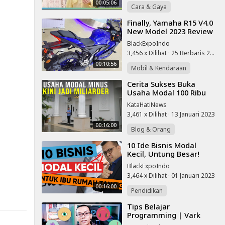
00:05:06
Cara & Gaya
⁣Finally, Yamaha R15 V4.0
New Model 2023 Review
~ On Road Price I
BlackExpoIndo
Colours I Quick Shifter I
3,456 x Dilihat
·
25 Berbaris 2023
Bluetooth
00:10:56
Mobil & Kendaraan
⁣Cerita Sukses Buka
Usaha Modal 100 Ribu
Kini Untung Milyaran
KataHatiNews
3,461 x Dilihat
·
13 Januari 2023
00:16:00
Blog & Orang
⁣10 Ide Bisnis Modal
Kecil, Untung Besar!
Cocok Untuk Ibu Rumah
BlackExpoIndo
Tangga
3,464 x Dilihat
·
01 Januari 2023
00:16:00
Pendidikan
⁣Tips Belajar
Programming | Vark
Model