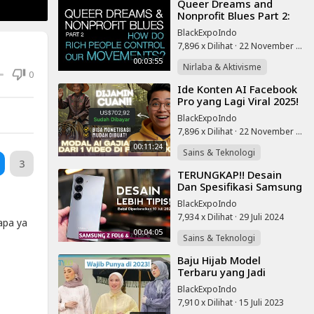
⁣Queer Dreams and
Nonprofit Blues Part 2:
How Do Rich People
BlackExpoIndo
Control Our Movements?
7,896 x Dilihat
·
22 November 2025
00:03:55
Nirlaba & Aktivisme
0
⁣Ide Konten AI Facebook
Pro yang Lagi Viral 2025!
Auto Gajian dari Rumah!
BlackExpoIndo
7,896 x Dilihat
·
22 November 2025
00:11:24
Sains & Teknologi
3
⁣TERUNGKAP!! Desain
Dan Spesifikasi Samsung
Galaxy Z Fold 6 & Z Flip 6
BlackExpoIndo
7,934 x Dilihat
·
29 Juli 2024
apa ya
00:04:05
Sains & Teknologi
⁣Baju Hijab Model
Terbaru yang Jadi
Inspirasi Tren Fashion
BlackExpoIndo
Indonesia 2023: Knit
7,910 x Dilihat
·
15 Juli 2023
Sweater & Motif P