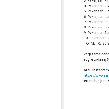
3. Pekerjaan Pi
-
4. Pekerjaan At
Platform
5. Pekerjaan Pl
Berbagi
Video
6. Pekerjaan La
Indonesia
7. Pekerjaan Ca
8. Pekerjaan Lis
Published
by
9. Pekerjaan San
Blackexpo
10. Pekerjaan La
Powered
TOTAL : Rp 80.8
by
401XD
Group
kerjasama denga
sugiartodanny
atau Instagram 
https://www.ins
#rumah80jtan 