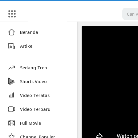
Artikel
Beranda
Desain
Artikel
Rumah
80jtan
Model
Sedang Tren
Masa
Kini
Shorts Video
Part
Video Teratas
1
Video Terbaru
Video
Desain
Full Movie
Rumah
80jtan
Channel Populer