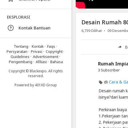
Model
Masa
EKSPLORASI
Kini
Desain Rumah 80
Part
Kontak Bantuan
·
6,739
Dilihat
09 Desembe
1
Artikel
Tentang
·
Kontak
·
Faqs
·
B
Terbaru
Persyaratan
·
Privasi
·
Copyright
·
Guidelines
·
Advertisement
·
Blackexpo
Pengembang
·
Afiliasi
·
Bahasa
Rumah Impi
Info
3 Subscriber
Copyright © Blackexpo. All rights
lanjut
reserved.
Desain
di
Cara & G
Rumah
Powered by
401XD Group
80jtan
Desain rumah ka
Model
isinya?dari lua
Masa
Kini
Perkiraan biaya
Part
1.Pekerjaan tan
1
2. Pekerjaan pa
Blackexpo