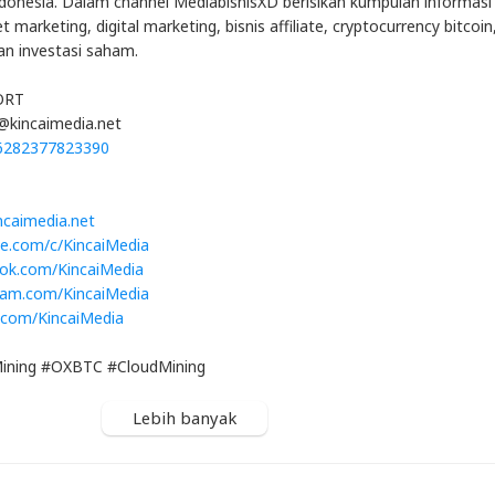
ndonesia. Dalam channel MediabisnisXD berisikan kumpulan informasi
 marketing, digital marketing, bisnis affiliate, cryptocurrency bitcoin
dan investasi saham.
ORT
t@kincaimedia.net
/6282377823390
incaimedia.net
be.com/c/KincaiMedia
ook.com/KincaiMedia
gram.com/KincaiMedia
r.com/KincaiMedia
ning #OXBTC #CloudMining
Lebih banyak