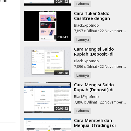
 dan
00:04:52
Lainnya
,
⁣Cara Tukar Saldo
Cashtree dengan
Android Samsung J7
BlackExpoIndo
Prime
7,897 x Dilihat
·
22 November 2025
00:08:43
Lainnya
⁣Cara Mengisi Saldo
Rupiah (Deposit) di
Indodax Exchange
BlackExpoIndo
7,896 x Dilihat
·
22 November 2025
00:08:18
Lainnya
⁣Cara Mengisi Saldo
Rupiah (Deposit) di
Coinone Exchange
BlackExpoIndo
7,896 x Dilihat
·
22 November 2025
00:06:32
Lainnya
⁣Cara Membeli dan
Menjual (Trading) di
Indodax Exchange