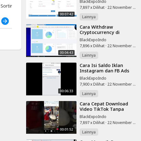
BlackExpoIndo
ortir
7,897 x Dilihat
·
22 November 2025
00:07:42
Lainnya
h
⁣Cara Withdraw
Cryptocurrency di
HashFlare Cloud Mining
BlackExpoIndo
7,896 x Dilihat
·
22 November 2025
00:04:43
Lainnya
⁣Cara Isi Saldo Iklan
Instagram dan FB Ads
via Bank di Android
BlackExpoIndo
7,900 x Dilihat
·
22 November 2025
00:06:33
Lainnya
⁣Cara Cepat Download
Video TikTok Tanpa
Watermark
BlackExpoIndo
7,897 x Dilihat
·
22 November 2025
00:01:52
Lainnya