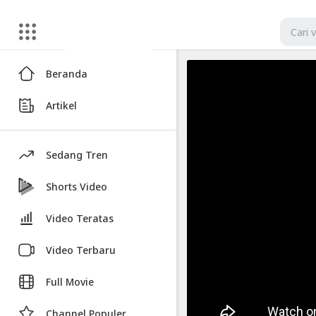
Artikel
Beranda
Cara
Artikel
Withdraw
Cryptocurrency
di
Sedang Tren
OXBTC
Cloud
Shorts Video
Mining
Video Teratas
Video
Video Terbaru
Cara
Withdraw
Full Movie
Cryptocurrency
di
Channel Populer