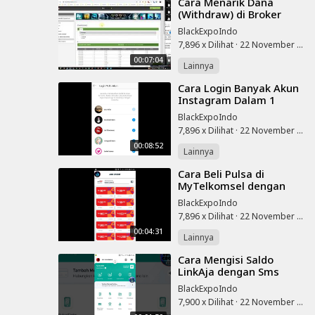
⁣Cara Menarik Dana
(Withdraw) di Broker
Forex FBS
BlackExpoIndo
7,896 x Dilihat
·
22 November 2025
00:07:04
Lainnya
⁣Cara Login Banyak Akun
Instagram Dalam 1
Aplikasi
BlackExpoIndo
7,896 x Dilihat
·
22 November 2025
00:08:52
Lainnya
⁣Cara Beli Pulsa di
MyTelkomsel dengan
GoPay PayLater
BlackExpoIndo
7,896 x Dilihat
·
22 November 2025
00:04:31
Lainnya
⁣Cara Mengisi Saldo
LinkAja dengan Sms
Banking BNI
BlackExpoIndo
7,900 x Dilihat
·
22 November 2025