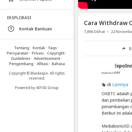
OXBTC
Cloud
Mining
EKSPLORASI
Cara Withdraw C
Kontak Bantuan
Artikel
·
7,896
Dilihat
22 Novembe
Terbaru
Blackexpo
Tentang
·
Kontak
·
Faqs
·
B
Persyaratan
·
Privasi
·
Copyright
·
Info
Guidelines
·
Advertisement
·
lanjut
Pengembang
·
Afiliasi
·
Bahasa
BlackExpoIn
Cara
Withdraw
Subscriber
Copyright © Blackexpo. All rights
Cryptocurrency
reserved.
di
di
Lainnya
Powered by
401XD Group
OXBTC
OXBTC adalah p
Cloud
Mining
dan pembelian 
penambangan cl
Blackexpo
Berikut ini ada
-
Platform
Berbagi
MediabisnisXD a
Video