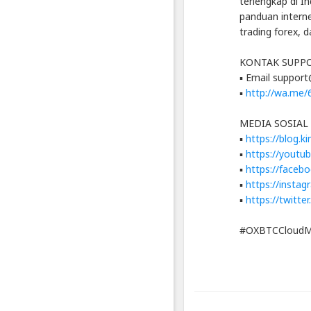
terlengkap di I
Indonesia
panduan internet
Published
trading forex, 
by
Blackexpo
KONTAK SUPP
Powered
by
▪ Email suppor
401XD
▪
http://wa.me
Group
MEDIA SOSIAL
▪
https://blog.k
▪
https://youtu
▪
https://faceb
▪
https://insta
▪
https://twitte
#OXBTCCloudMi