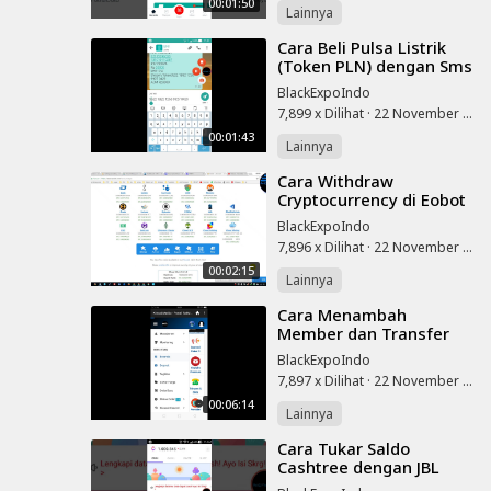
00:01:50
Lainnya
⁣Cara Beli Pulsa Listrik
(Token PLN) dengan Sms
Banking BNI
BlackExpoIndo
7,899 x Dilihat
·
22 November 2025
00:01:43
Lainnya
⁣Cara Withdraw
Cryptocurrency di Eobot
Cloud Mining
BlackExpoIndo
7,896 x Dilihat
·
22 November 2025
00:02:15
Lainnya
⁣Cara Menambah
Member dan Transfer
Saldo Akun KM Panel
BlackExpoIndo
7,897 x Dilihat
·
22 November 2025
00:06:14
Lainnya
⁣Cara Tukar Saldo
Cashtree dengan JBL
Bluetooth Speaker