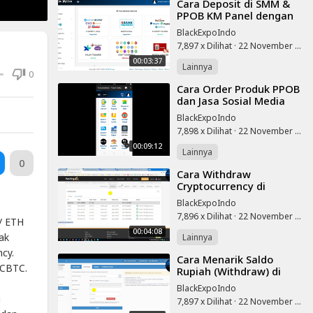
⁣Cara Deposit di SMM &
PPOB KM Panel dengan
GoPay
BlackExpoIndo
7,897 x Dilihat
·
22 November 2025
00:03:37
Lainnya
0
⁣Cara Order Produk PPOB
dan Jasa Sosial Media
KM Panel
BlackExpoIndo
7,898 x Dilihat
·
22 November 2025
00:09:12
Lainnya
0
⁣Cara Withdraw
Cryptocurrency di
Hashing24 Cloud Mining
BlackExpoIndo
7,896 x Dilihat
·
22 November 2025
/ ETH
00:04:08
ak
Lainnya
cy.
⁣Cara Menarik Saldo
OCBTC.
Rupiah (Withdraw) di
Indodax Exchange
BlackExpoIndo
i
7,897 x Dilihat
·
22 November 2025