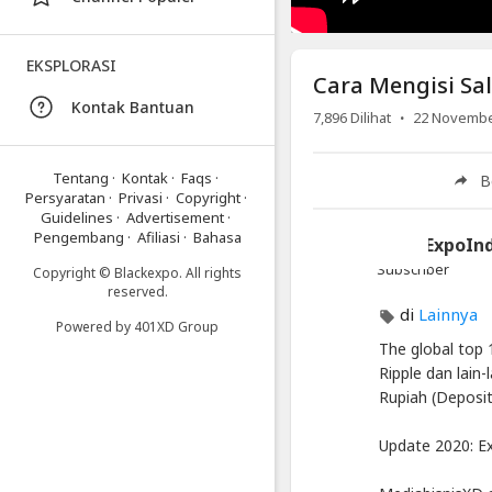
Rupiah
(Deposit)
EKSPLORASI
di
Cara Mengisi Sa
Coinone
Kontak Bantuan
·
7,896
Dilihat
22 Novembe
Exchange
Artikel
Tentang
·
Kontak
·
Faqs
·
B
Terbaru
Persyaratan
·
Privasi
·
Copyright
·
Guidelines
·
Advertisement
·
Blackexpo
Pengembang
·
Afiliasi
·
Bahasa
BlackExpoIn
Info
Subscriber
Copyright © Blackexpo. All rights
lanjut
reserved.
Cara
di
Lainnya
Mengisi
Powered by
401XD Group
Saldo
The global top 
Rupiah
Ripple dan lain
(Deposit)
Rupiah (Deposit
di
Coinone
Update 2020: E
Exchange
Blackexpo