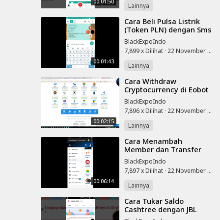
00:01:50
Lainnya
⁣Cara Beli Pulsa Listrik
(Token PLN) dengan Sms
Banking BNI
BlackExpoIndo
7,899 x Dilihat
·
22 November 2025
00:01:43
Lainnya
⁣Cara Withdraw
Cryptocurrency di Eobot
Cloud Mining
BlackExpoIndo
7,896 x Dilihat
·
22 November 2025
00:02:15
Lainnya
⁣Cara Menambah
Member dan Transfer
Saldo Akun KM Panel
BlackExpoIndo
7,897 x Dilihat
·
22 November 2025
00:06:14
Lainnya
⁣Cara Tukar Saldo
Cashtree dengan JBL
Bluetooth Speaker