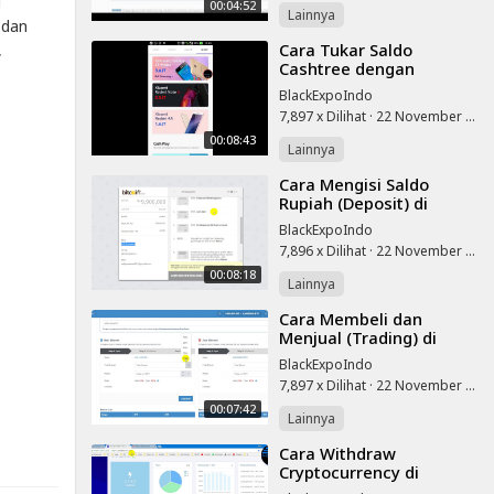
i
00:04:52
Lainnya
 dan
⁣Cara Tukar Saldo
,
Cashtree dengan
Android Samsung J7
BlackExpoIndo
Prime
7,897 x Dilihat
·
22 November 2025
00:08:43
Lainnya
⁣Cara Mengisi Saldo
Rupiah (Deposit) di
Indodax Exchange
BlackExpoIndo
7,896 x Dilihat
·
22 November 2025
00:08:18
Lainnya
⁣Cara Membeli dan
Menjual (Trading) di
Indodax Exchange
BlackExpoIndo
7,897 x Dilihat
·
22 November 2025
00:07:42
Lainnya
⁣Cara Withdraw
Cryptocurrency di
HashFlare Cloud Mining