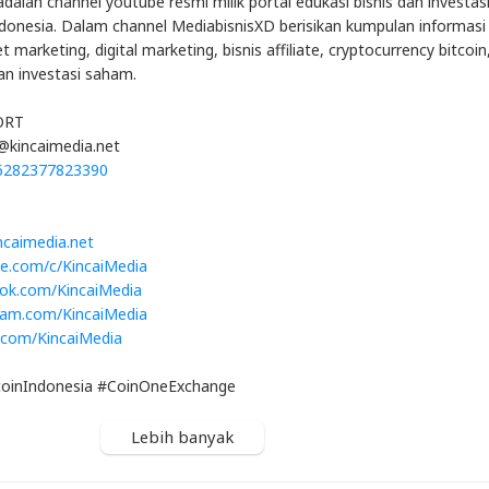
dalah channel youtube resmi milik portal edukasi bisnis dan investas
ndonesia. Dalam channel MediabisnisXD berisikan kumpulan informasi
 marketing, digital marketing, bisnis affiliate, cryptocurrency bitcoin
dan investasi saham.
ORT
t@kincaimedia.net
/6282377823390
incaimedia.net
be.com/c/KincaiMedia
ook.com/KincaiMedia
gram.com/KincaiMedia
r.com/KincaiMedia
coinIndonesia #CoinOneExchange
Lebih banyak