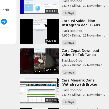
BlackExpoIndo
7,896 x Dilihat
·
22 November 2025
ortir
00:04:43
Lainnya
⁣Cara Isi Saldo Iklan
h
Instagram dan FB Ads
via Bank di Android
BlackExpoIndo
7,900 x Dilihat
·
22 November 2025
00:06:33
Lainnya
⁣Cara Cepat Download
Video TikTok Tanpa
Watermark
BlackExpoIndo
7,897 x Dilihat
·
22 November 2025
00:01:52
Lainnya
⁣Cara Menarik Dana
(Withdraw) di Broker
Forex FBS
BlackExpoIndo
7,896 x Dilihat
·
22 November 2025
00:07:04
Lainnya