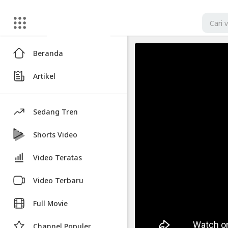
Artikel
Beranda
Cara
Artikel
Mengisi
Saldo
Rupiah
Sedang Tren
(Deposit)
di
Shorts Video
Coinone
Video Teratas
Exchange
Video Terbaru
Video
Cara
Full Movie
Mengisi
Saldo
Channel Populer