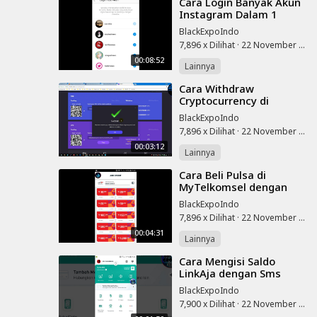
⁣Cara Login Banyak Akun
Instagram Dalam 1
Aplikasi
BlackExpoIndo
7,896 x Dilihat
·
22 November 2025
00:08:52
Lainnya
⁣Cara Withdraw
Cryptocurrency di
OXBTC Cloud Mining
BlackExpoIndo
7,896 x Dilihat
·
22 November 2025
00:03:12
Lainnya
⁣Cara Beli Pulsa di
MyTelkomsel dengan
GoPay PayLater
BlackExpoIndo
7,896 x Dilihat
·
22 November 2025
00:04:31
Lainnya
⁣Cara Mengisi Saldo
LinkAja dengan Sms
Banking BNI
BlackExpoIndo
7,900 x Dilihat
·
22 November 2025