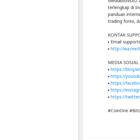
MediabisnisXD a
-
terlengkap di I
Platform
panduan internet
Berbagi
Video
trading forex, 
Indonesia
KONTAK SUPP
Published
by
▪ Email suppor
Blackexpo
▪
http://wa.me
Powered
by
401XD
MEDIA SOSIAL
Group
▪
https://blog.k
▪
https://youtu
▪
https://faceb
▪
https://insta
▪
https://twitte
#CoinOne #Bit