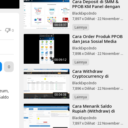
⁣Cara Deposit di SMM &
PPOB KM Panel dengan
GoPay
BlackExpoIndo
7,897 x Dilihat
·
22 November 2025
00:03:37
Lainnya
0
⁣Cara Order Produk PPOB
dan Jasa Sosial Media
KM Panel
BlackExpoIndo
7,898 x Dilihat
·
22 November 2025
00:09:12
Lainnya
0
⁣Cara Withdraw
Cryptocurrency di
Hashing24 Cloud Mining
BlackExpoIndo
7,896 x Dilihat
·
22 November 2025
reum,
00:04:08
Saldo
Lainnya
⁣Cara Menarik Saldo
Rupiah (Withdraw) di
Indodax Exchange
BlackExpoIndo
7,897 x Dilihat
·
22 November 2025