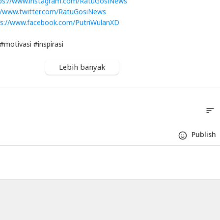
ps://www.instagram.com/RatuGosiNews
//www.twitter.com/RatuGosiNews
ps://www.facebook.com/PutriWulanXD
 #motivasi​ #inspirasi
Lebih banyak
sort
S
Publis