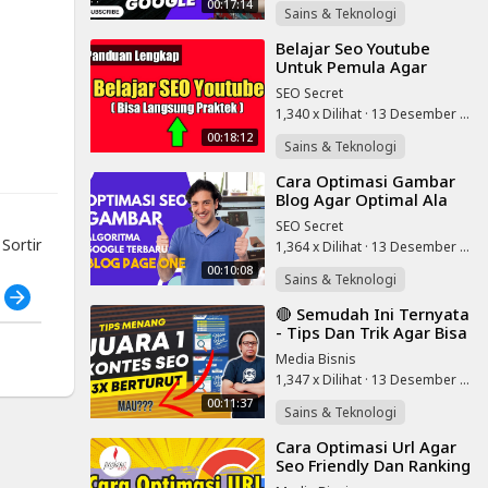
00:17:14
Sains & Teknologi
⁣Belajar Seo Youtube
Untuk Pemula Agar
Video Kita Mudah
SEO Secret
Ditemukan
1,340 x Dilihat
·
13 Desember 2022
00:18:12
Sains & Teknologi
⁣Cara Optimasi Gambar
Blog Agar Optimal Ala
Seo Specialist Terbaru
SEO Secret
2022 - Page One
ortir
1,364 x Dilihat
·
13 Desember 2022
00:10:08
Sains & Teknologi
h
⁣🔴 Semudah Ini Ternyata
- Tips Dan Trik Agar Bisa
Menang Kontes Seo 2022
Media Bisnis
- No 4 Paling Penting
1,347 x Dilihat
·
13 Desember 2022
00:11:37
Sains & Teknologi
⁣Cara Optimasi Url Agar
Seo Friendly Dan Ranking
Di Google