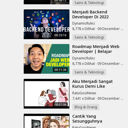
00:58:12
Sains & Teknologi
⁣Menjadi Backend
Developer Di 2022
DynamicRulez
8,778 x Dilihat
·
09 Desember 2022
00:33:16
Sains & Teknologi
⁣Roadmap Menjadi Web
Developer | Belajar
Coding
DynamicRulez
8,778 x Dilihat
·
09 Desember 2022
00:11:34
Sains & Teknologi
⁣Aku Menjadi Sangat
Kurus Demi Like
Instagram
RatuGosiNews
7,441 x Dilihat
·
09 Desember 2022
00:07:06
Blog & Orang
⁣Cantik Yang
Sesungguhnya
RatuGosiNews