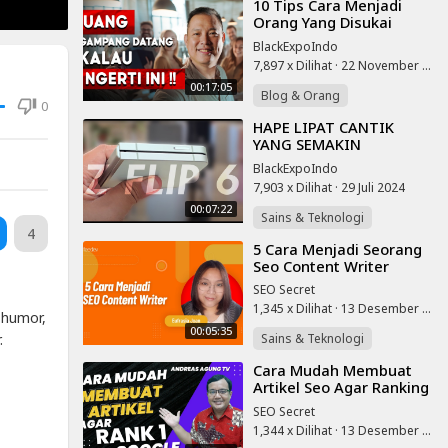
⁣10 Tips Cara Menjadi
Orang Yang Disukai
Uang & Rejeki (Bukan
BlackExpoIndo
Pesugihan)
7,897 x Dilihat
·
22 November 2025
00:17:05
Blog & Orang
0
⁣HAPE LIPAT CANTIK
YANG SEMAKIN
MENARIK! - Samsung
BlackExpoIndo
Galaxy Z Flip 6
7,903 x Dilihat
·
29 Juli 2024
00:07:22
Sains & Teknologi
4
⁣5 Cara Menjadi Seorang
Seo Content Writer
SEO Secret
1,345 x Dilihat
·
13 Desember 2022
, humor,
00:05:35
Sains & Teknologi
.
⁣Cara Mudah Membuat
Artikel Seo Agar Ranking
1 Google
SEO Secret
1,344 x Dilihat
·
13 Desember 2022