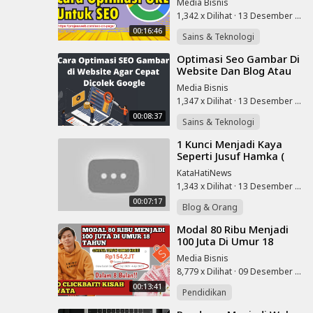
Media Bisnis
1,342 x Dilihat
·
13 Desember 2022
00:16:46
Sains & Teknologi
⁣Optimasi Seo Gambar Di
Website Dan Blog Atau
Image Alt Agar Dikenal
Media Bisnis
Google Friendly Untuk
1,347 x Dilihat
·
13 Desember 2022
Wordpress
00:08:37
Sains & Teknologi
⁣1 Kunci Menjadi Kaya
Seperti Jusuf Hamka (
Motivasi Sukses )
KataHatiNews
1,343 x Dilihat
·
13 Desember 2022
00:07:17
Blog & Orang
⁣Modal 80 Ribu Menjadi
100 Juta Di Umur 18
Tahun - Bisnis Modal
Media Bisnis
Kecil Untung Besar -
8,779 x Dilihat
·
09 Desember 2022
Shopee
00:13:41
Pendidikan