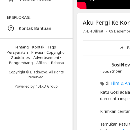
Korea
Selatan
EKSPLORASI
Agar
Aku Pergi Ke Ko
Menjadi
Kontak Bantuan
·
7,454
Dilihat
09 Desembe
Cantik
Artikel
Tentang
·
Kontak
·
Faqs
·
B
Terbaru
Persyaratan
·
Privasi
·
Copyright
·
Guidelines
·
Advertisement
·
Blackexpo
Pengembang
·
Afiliasi
·
Bahasa
RatuGosiNe
Info
4 Subscriber
Copyright © Blackexpo. All rights
lanjut
reserved.
Aku
di
Film & An
Pergi
Powered by
401XD Group
Ke
Ratu Gosi adalah
Korea
dan cerita insp
Selatan
Agar
Kirimkan cerita
Menjadi
Cantik
Temukan Ratu G
Blackexpo