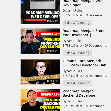
⁣Roadmap Menjadi Web
Developer
DynamicRulez
8,779 x Dilihat
·
09 Desember 2022
00:06:49
Sains & Teknologi
⁣Roadmap Menjadi Front-
end Developer |
Roadmap.sh
DynamicRulez
8,783 x Dilihat
·
09 Desember 2022
00:39:54
Sains & Teknologi
⁣Gimana Cara Menjadi
Full Stack Developer Dan
Apa Aja Keuntungannya?
DynamicRulez
8,778 x Dilihat
·
09 Desember 2022
00:13:32
Sains & Teknologi
⁣Roadmap Menjadi
Backend Developer |
Roadmap.sh
DynamicRulez
8,778 x Dilihat
·
09 Desember 2022