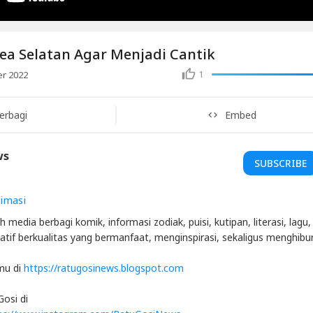
rea Selatan Agar Menjadi Cantik
1
r 2022
erbagi
Embed
ws
SUBSCRIBE
imasi
 media berbagi komik, informasi zodiak, puisi, kutipan, literasi, lagu
iratif berkualitas yang bermanfaat, menginspirasi, sekaligus menghibur
mu di
https://ratugosinews.blogspot.com
osi di