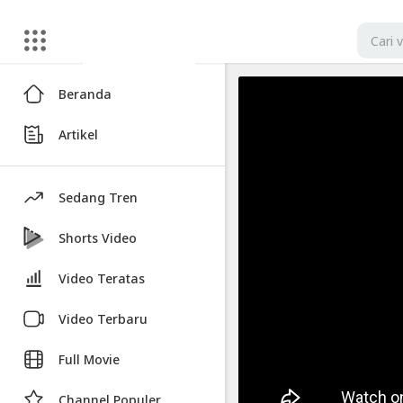
Artikel
Beranda
Aku
Artikel
Pergi
Ke
Korea
Sedang Tren
Selatan
Agar
Shorts Video
Menjadi
Video Teratas
Cantik
Video Terbaru
Video
Aku
Full Movie
Pergi
Ke
Channel Populer