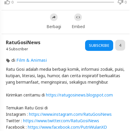
0
0
Agar
Terlihat
Sama
Berbagi
Embed
Artikel
Terbaru
RatuGosiNews
Blackexpo
4
SUBSCRIBE
4 Subscriber
Info
lanjut
di
Film & Animasi
Apakah
Ratu Gosi adalah media berbagi komik, informasi zodiak, puisi,
Aku
kutipan, literasi, lagu, humor, dan cerita inspiratif berkualitas
Harus
Putih
yang bermanfaat, menginspirasi, sekaligus menghibur.
Agar
Terlihat
Kirimkan ceritamu di
https://ratugosinews.blogspot.com
Sama
Blackexpo
Temukan Ratu Gosi di
-
Instagram :
https://www.instagram.com/RatuGosiNews
Platform
Twitter :
https://www.twitter.com/RatuGosiNews
Berbagi
Facebook :
https://www.facebook.com/PutriWulanXD
Video