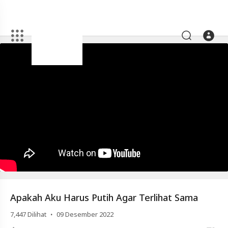
Artikel
Apakah
Aku
Harus
Putih
Agar
Terlihat
Sama
Video
Apakah
Apakah Aku Harus Putih Agar Terlihat Sama
Aku
Harus
·
7,447
Dilihat
09 Desember 2022
Putih