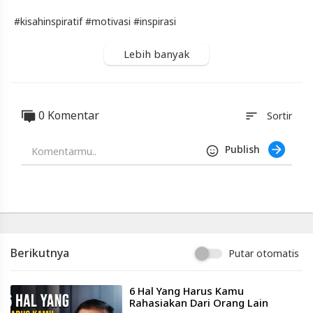
Indonesia
#kisahinspiratif​ #motivasi​ #inspirasi
Published
by
Blackexpo
Lebih banyak
Powered
by
401XD
Group
0 Komentar
sort
Sortir
Publish
Berikutnya
Putar otomatis
⁣6 Hal Yang Harus Kamu
Rahasiakan Dari Orang Lain