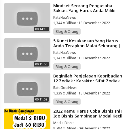
⁣Mindset Seorang Pengusaha
Sukses Yang Harus Anda Miliki
|motivasi Sukses Jusuf Hamka |all
KataHatiNews
Motivation
1,344 x Dilihat
·
13 Desember 2022
00:14:18
Blog & Orang
⁣5 Kunci Kesuksesan Yang Harus
Anda Terapkan Mulai Sekarang |
Motivasi Sukses | All Motivation
KataHatiNews
1,342 x Dilihat
·
13 Desember 2022
00:11:56
Blog & Orang
⁣Beginilah Penjelasan Kepribadian
12 Zodiak : Karakter Sifat Zodiak
Kamu Apakah Benar?
RatuGosiNews
1,339 x Dilihat
·
13 Desember 2022
00:11:59
Blog & Orang
⁣2022 Kamu Harus Coba Bisnis Ini !!
Ide Bisnis Sampingan Modal Kecil
Untung Besar | Ide Usaha Di Desa
Media Bisnis
8,784 x Dilihat
·
09 Desember 2022