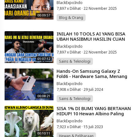
BlackExpoIndo
7,897 x Dilihat
·
22 November 2025
00:09:57
Blog & Orang
⁣INILAH 10 TOOLS AI YANG BISA
UBAH NASIBMU! HASILIN CUAN
RATUSAN JUTA TANPA HARUS GAJI
BlackExpoIndo
KARYAWAN!🤑
7,897 x Dilihat
·
22 November 2025
01:07:12
Sains & Teknologi
⁣Hands-On Samsung Galaxy Z
Fold6 - Hardware Sama, Menang
AI aja?
BlackExpoIndo
7,908 x Dilihat
·
29 Juli 2024
00:08:21
Sains & Teknologi
⁣SISA 1% DI BUMI YANG BERTAHAN
HIDUP! 10 Hewan Albino Paling
Langka di Dunia yang Jarang
BlackExpoIndo
Terlihat
7,923 x Dilihat
·
15 Juli 2023
00:10:11
Hewan & Peliharaan