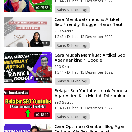
1,344 x Dilihat
·
13 Desember 2022
00:05:35
Sains & Teknologi
⁣Cara Membuat/menulis Artikel
Seo Friendly, Blogger Harus Tau!
SEO Secret
1,343 x Dilihat
·
13 Desember 2022
00:09:36
Sains & Teknologi
⁣Cara Mudah Membuat Artikel Seo
Agar Ranking 1 Google
SEO Secret
1,344 x Dilihat
·
13 Desember 2022
00:17:14
Sains & Teknologi
⁣Belajar Seo Youtube Untuk Pemula
Agar Video Kita Mudah Ditemukan
SEO Secret
1,340 x Dilihat
·
13 Desember 2022
00:18:12
Sains & Teknologi
⁣Cara Optimasi Gambar Blog Agar
Optimal Ala Seo Specialist