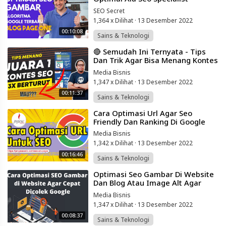
Terbaru 2022 - Page One
SEO Secret
1,364 x Dilihat
·
13 Desember 2022
00:10:08
Sains & Teknologi
⁣🔴 Semudah Ini Ternyata - Tips
Dan Trik Agar Bisa Menang Kontes
Seo 2022 - No 4 Paling Penting
Media Bisnis
1,347 x Dilihat
·
13 Desember 2022
00:11:37
Sains & Teknologi
⁣Cara Optimasi Url Agar Seo
Friendly Dan Ranking Di Google
Media Bisnis
1,342 x Dilihat
·
13 Desember 2022
00:16:46
Sains & Teknologi
⁣Optimasi Seo Gambar Di Website
Dan Blog Atau Image Alt Agar
Dikenal Google Friendly Untuk
Media Bisnis
Wordpress
1,347 x Dilihat
·
13 Desember 2022
00:08:37
Sains & Teknologi