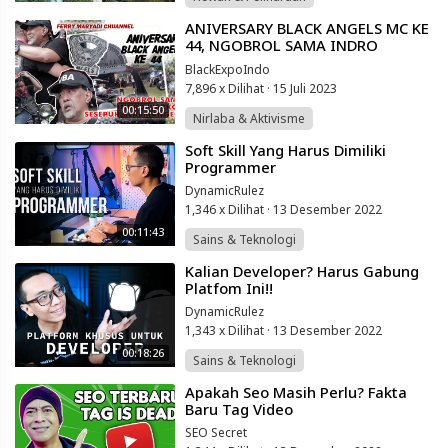
⁣ANIVERSARY BLACK ANGELS MC KE
44, NGOBROL SAMA INDRO
WARKOP SESEPUH NYA
BlackExpoIndo
7,896 x Dilihat
·
15 Juli 2023
00:15:50
Nirlaba & Aktivisme
⁣Soft Skill Yang Harus Dimiliki
Programmer
DynamicRulez
1,346 x Dilihat
·
13 Desember 2022
00:11:43
Sains & Teknologi
⁣Kalian Developer? Harus Gabung
Platfom Ini!!
DynamicRulez
1,343 x Dilihat
·
13 Desember 2022
00:18:26
Sains & Teknologi
⁣Apakah Seo Masih Perlu? Fakta
Baru Tag Video
SEO Secret