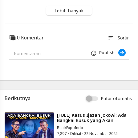
Indonesia
Lebih banyak
Published
by
Blackexpo
Powered
by
0 Komentar
sort
Sortir
401XD
Group
Publish
Berikutnya
Putar otomatis
⁣[FULL] Kasus Ijazah Jokowi: Ada
Bangkai Busuk yang Akan
Terbongkar di Pengadilan! | On
BlackExpoIndo
Point #50
7,897 x Dilihat
·
22 November 2025