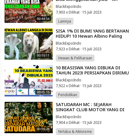
Zainuddin MZ
BlackExpoIndo
7,903 x Dilihat
·
15 Juli 2023
00:44:54
Lainnya
⁣SISA 1% DI BUMI YANG BERTAHAN
HIDUP! 10 Hewan Albino Paling
Langka di Dunia yang Jarang
BlackExpoIndo
Terlihat
7,923 x Dilihat
·
15 Juli 2023
00:10:11
Hewan & Peliharaan
⁣10 BEASISWA YANG DIBUKA DI
TAHUN 2023! PERSIAPKAN DIRIMU
(UNTUK JENJANG S1,S2,S3)
BlackExpoIndo
7,922 x Dilihat
·
15 Juli 2023
00:05:15
Pendidikan
⁣SATUDARAH MC : SEJARAH
SINGKAT CLUB MOTOR YANG DI
TAKUTI DI DUNIA KETURUNAN
BlackExpoIndo
MALUKU INDONESIA
7,904 x Dilihat
·
15 Juli 2023
00:16:28
Nirlaba & Aktivisme