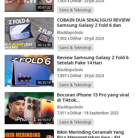
7,903 x Dilihat
·
29 Juli 2024
00:07:22
Sains & Teknologi
⁣COBAIN DUA SEKALIGUS! REVIEW
Samsung Galaxy Z Fold 6 dan
Galaxy Z Flip 6 Indonesia! Pilih
BlackExpoIndo
Yang MANA?
7,902 x Dilihat
·
29 Juli 2024
00:12:30
Sains & Teknologi
⁣Review Samsung Galaxy Z Fold 6
Setelah Pake 14 Hari
BlackExpoIndo
7,897 x Dilihat
·
29 Juli 2024
00:25:19
Sains & Teknologi
⁣Bocoran iPhone 15 Pro yang viral
di Tiktok...
BlackExpoIndo
7,911 x Dilihat
·
18 September 2023
00:15:13
Sains & Teknologi
⁣Bikin Merinding Ceramah Yang
Bisa Menggetarkan Jiwa - KH