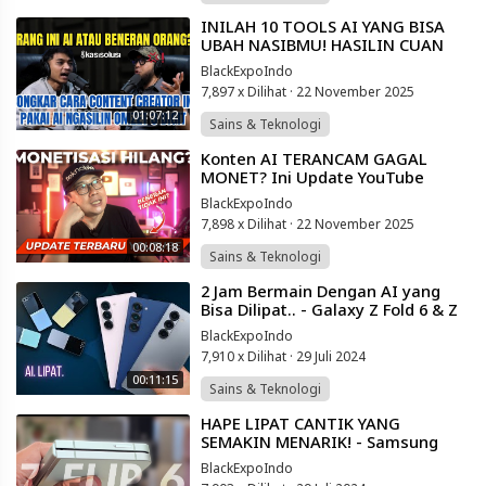
⁣INILAH 10 TOOLS AI YANG BISA
UBAH NASIBMU! HASILIN CUAN
RATUSAN JUTA TANPA HARUS GAJI
BlackExpoIndo
KARYAWAN!🤑
7,897 x Dilihat
·
22 November 2025
01:07:12
Sains & Teknologi
⁣Konten AI TERANCAM GAGAL
MONET? Ini Update YouTube
Terbaru yang Bikin Kaget 😱
BlackExpoIndo
7,898 x Dilihat
·
22 November 2025
00:08:18
Sains & Teknologi
⁣2 Jam Bermain Dengan AI yang
Bisa Dilipat.. - Galaxy Z Fold 6 & Z
Flip 6 Hands On
BlackExpoIndo
7,910 x Dilihat
·
29 Juli 2024
00:11:15
Sains & Teknologi
⁣HAPE LIPAT CANTIK YANG
SEMAKIN MENARIK! - Samsung
Galaxy Z Flip 6
BlackExpoIndo