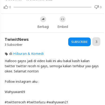
Kebegoan
0
0
Yang
Haqiqi!!!
Artikel
Berbagi
Embed
Terbaru
Blackexpo
TwiwitNews
3
SUBSCRIBE
Info
3 Subscriber
lanjut
Twitter
di
Hiburan & Komedi
Receh
Hallooo gayss jadi di video kalii ini aku bakal kasih kalian
Hari
Ini???
twitter twitter receh ni gays, semoga kalian terhibur yaa gays
Kebegoan
okee. Selamat nonton
Yang
Haqiqi!!!
Follow instagram aku :
Blackexpo
-
Wahyuwan69
Platform
Berbagi
#twitterreceh #twitterlucu #wahyuwan21
Video