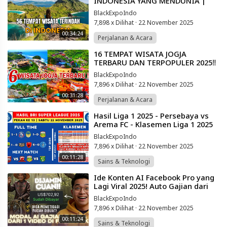
INDONESIA YANG MENDUNIA |
WISATA INDONESIA PAING HITS
BlackExpoIndo
2025
7,898 x Dilihat
·
22 November 2025
00:34:24
Perjalanan & Acara
⁣16 TEMPAT WISATA JOGJA
TERBARU DAN TERPOPULER 2025‼️
DESTINASI WISATA HITS YANG
BlackExpoIndo
WAJIB DIKUNJUNGI‼️
7,896 x Dilihat
·
22 November 2025
00:31:28
Perjalanan & Acara
⁣Hasil Liga 1 2025 - Persebaya vs
Arema FC - Klasemen Liga 1 2025
Terbaru Hari Ini - Liga 1 Indonesia
BlackExpoIndo
7,896 x Dilihat
·
22 November 2025
00:11:28
Sains & Teknologi
⁣Ide Konten AI Facebook Pro yang
Lagi Viral 2025! Auto Gajian dari
Rumah!
BlackExpoIndo
7,896 x Dilihat
·
22 November 2025
00:11:24
Sains & Teknologi