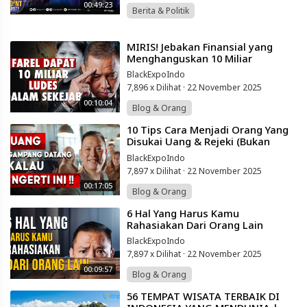
00:49:23
Berita & Politik
⁣MIRIS! Jebakan Finansial yang
Menghanguskan 10 Miliar
BlackExpoIndo
7,896 x Dilihat
·
22 November 2025
00:10:04
Blog & Orang
⁣10 Tips Cara Menjadi Orang Yang
Disukai Uang & Rejeki (Bukan
Pesugihan)
BlackExpoIndo
7,897 x Dilihat
·
22 November 2025
00:17:05
Blog & Orang
⁣6 Hal Yang Harus Kamu
Rahasiakan Dari Orang Lain
BlackExpoIndo
7,897 x Dilihat
·
22 November 2025
00:09:57
Blog & Orang
⁣56 TEMPAT WISATA TERBAIK DI