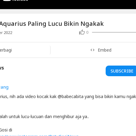
Aquarius Paling Lucu Bikin Ngakak
0
r 2022
erbagi
Embed
ws
SUBSCRIBE
rang
rius, nih ada video kocak kak @babecabita yang bisa bikin kamu ngak
alah untuk lucu-lucuan dan menghibur aja ya..
osi di