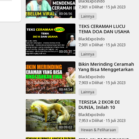
BlackExpoIndo
BIKIN NANGIS
7,901 x Dilihat
·
15 Juli 2023
00:06:56
Lainnya
⁣TEKS CERAMAH LUCU
TEMA DOA DAN USAHA
BAHASA INDONESIA
BlackExpoIndo
7,901 x Dilihat
·
15 Juli 2023
00:05:31
Lainnya
⁣Bikin Merinding Ceramah
Yang Bisa Menggetarkan
Jiwa - KH Zainuddin MZ
BlackExpoIndo
7,903 x Dilihat
·
15 Juli 2023
00:44:54
Lainnya
⁣TERSISA 2 EKOR DI
DUNIA, Inilah 10
Penampakan Hewan
BlackExpoIndo
Paling Langka Di Bumi.
7,953 x Dilihat
·
15 Juli 2023
00:09:02
Hewan & Peliharaan