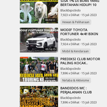
⁣SISA 1% DI BUMI YANG
BERTAHAN HIDUP! 10
Hewan Albino Paling
BlackExpoIndo
Langka di Dunia yang
7,923 x Dilihat
·
15 Juli 2023
Jarang Terlihat
00:10:11
Hewan & Peliharaan
⁣MODIF TOYOTA
FORTUNER 4x4!! BIKIN
MEWAH NYAMAN
BlackExpoIndo
LENGKAP PPF - GR 2.8
7,924 x Dilihat
·
15 Juli 2023
TETRADRIVE
00:16:15
Mobil & Kendaraan
⁣PREDIKSI CLUB MOTOR
PALING KOCAK..
TOURING KE JOGJA
BlackExpoIndo
7,896 x Dilihat
·
15 Juli 2023
00:33:07
Nirlaba & Aktivisme
⁣BANDIDOS MC :
PERJALANAN CLUB
MOTOR PALING
BlackExpoIndo
B3RB4H4YA DI DUNIA
7,896 x Dilihat
·
15 Juli 2023