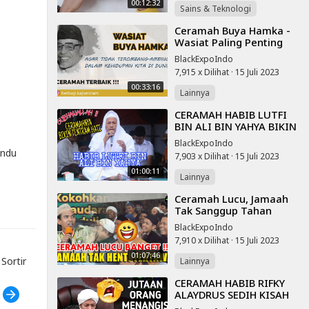
00:12:32
Sains & Teknologi
⁣Ceramah Buya Hamka -
Wasiat Paling Penting
Untuk Kehidupan Kita -
BlackExpoIndo
Lakukan Ini dan Hidup
7,915 x Dilihat
·
15 Juli 2023
Tenang
00:33:16
Lainnya
⁣CERAMAH HABIB LUTFI
BIN ALI BIN YAHYA BIKIN
TENTRAM HATI
BlackExpoIndo
endu
7,903 x Dilihat
·
15 Juli 2023
01:00:11
Lainnya
⁣Ceramah Lucu, Jamaah
Tak Sanggup Tahan
Tawa - Prof. H. Abdul
BlackExpoIndo
Somad, Lc.D.E.S.A.,Ph.D
7,910 x Dilihat
·
15 Juli 2023
01:07:46
ortir
Lainnya
⁣CERAMAH HABIB RIFKY
ALAYDRUS SEDIH KISAH
h
NABI MUHAMMAD SAW