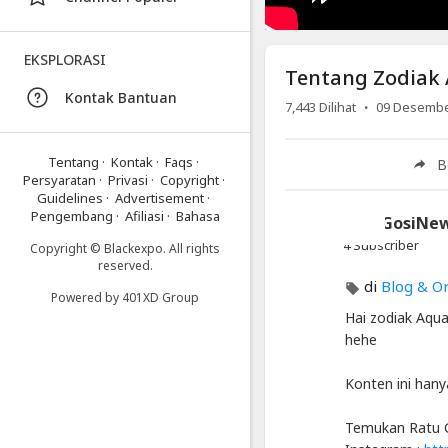
Lucu
Bikin
Ngakak
EKSPLORASI
Tentang Zodiak 
Kontak Bantuan
Artikel
·
7,443
Dilihat
09 Desembe
Terbaru
Blackexpo
Tentang
·
Kontak
·
Faqs
·
B
Persyaratan
·
Privasi
·
Copyright
·
Info
Guidelines
·
Advertisement
·
lanjut
Pengembang
·
Afiliasi
·
Bahasa
RatuGosiNe
Tentang
Zodiak
4 Subscriber
Copyright © Blackexpo. All rights
Aquarius
reserved.
Paling
di
Blog & O
Powered by
401XD Group
Lucu
Hai zodiak Aqua
Bikin
Ngakak
hehe
Blackexpo
Konten ini hany
-
Platform
Berbagi
Temukan Ratu G
Video