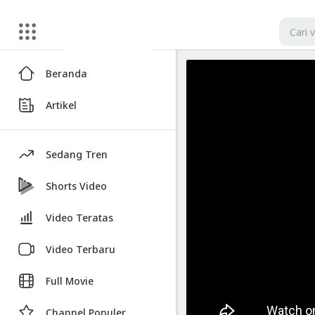
Artikel
Beranda
Tentang
Artikel
Zodiak
Aquarius
Paling
Sedang Tren
Lucu
Bikin
Shorts Video
Ngakak
Video Teratas
Video
Video Terbaru
Tentang
Zodiak
Full Movie
Aquarius
Paling
Channel Populer