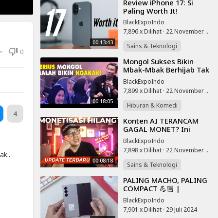
⁣Review iPhone 17: Si
Paling Worth It!
BlackExpoIndo
7,896 x Dilihat
·
22 November 2025
00:13:43
Sains & Teknologi
0
⁣Mongol Sukses Bikin
Mbak-Mbak Berhijab Tak
Henti Ngakak, Full Kocal,
BlackExpoIndo
Stand Up Lucu
7,899 x Dilihat
·
22 November 2025
00:18:05
Hiburan & Komedi
4
⁣Konten AI TERANCAM
GAGAL MONET? Ini
Update YouTube Terbaru
BlackExpoIndo
yang Bikin Kaget 😱
7,898 x Dilihat
·
22 November 2025
ak..
00:08:18
Sains & Teknologi
⁣PALING MACHO, PALING
COMPACT 💪🏼 |
Unboxing Samsung Z
BlackExpoIndo
Fold6 resmi Indonesia
7,901 x Dilihat
·
29 Juli 2024