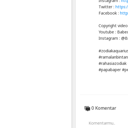
Instagram :
htt
Indonesia
Twitter :
https:
Published
Facebook :
htt
by
Blackexpo
Copyright video
Powered
by
Youtube : Babe
401XD
Instagram : @B
Group
#zodiakaquarius
#ramalanbintan
#rahasiazodiak
#papabaper #pe
0 Komentar