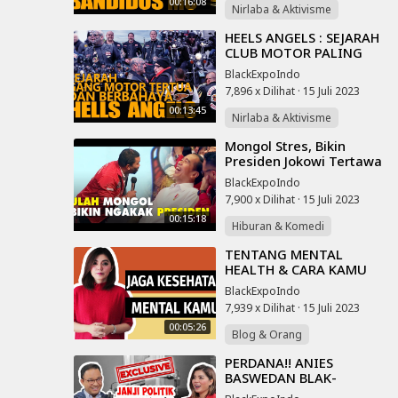
00:16:08
Nirlaba & Aktivisme
⁣HEELS ANGELS : SEJARAH
CLUB MOTOR PALING
B3RB4H4YA DI DUNIA
BlackExpoIndo
7,896 x Dilihat
·
15 Juli 2023
00:13:45
Nirlaba & Aktivisme
⁣Mongol Stres, Bikin
Presiden Jokowi Tertawa
Hingga Manggut-
BlackExpoIndo
Manggut dengar
7,900 x Dilihat
·
15 Juli 2023
Usulannya
00:15:18
Hiburan & Komedi
⁣TENTANG MENTAL
HEALTH & CARA KAMU
BISA MENYIKAPINYA
BlackExpoIndo
DENGAN POSITIF |
7,939 x Dilihat
·
15 Juli 2023
Motivasi Merry | Merry
00:05:26
Rian
Blog & Orang
⁣PERDANA!! ANIES
BASWEDAN BLAK-
BLAKAN TENTANG