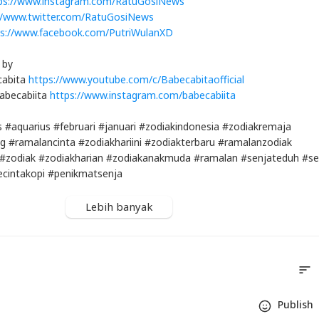
ps://www.instagram.com/RatuGosiNews
//www.twitter.com/RatuGosiNews
ps://www.facebook.com/PutriWulanXD
 by
cabita
https://www.youtube.com/c/Babecabitaofficial
abecabiita
https://www.instagram.com/babecabiita
 #aquarius #februari #januari #zodiakindonesia #zodiakremaja
g #ramalancinta #zodiakhariini #zodiakterbaru #ramalanzodiak
 #zodiak #zodiakharian #zodiakanakmuda #ramalan #senjateduh #s
cintakopi #penikmatsenja
Lebih banyak
sort
S
Publis