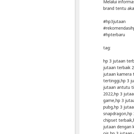
Melalui informa
Resmi
brand tentu ak
Indonesia
Di
#hp3jutaan
2023
#rekomendasih
#hpterbaru
Artikel
Terbaru
tag:
Blackexpo
hp 3 jutaan ter
Info
lanjut
jutaan terbaik 
Resmi
jutaan kamera t
Awal
tertinggi,hp 3 
Tahun
jutaan antutu t
2023
2022,hp 3 jutaa
!!
game,hp 3 jutaa
Inilah
Bocoran
pubg,hp 3 jutaa
Hp
snapdragon,hp 3
3
chipset terbaik
Jutaan
jutaan dengan 
Terbaru
ois,hp 3 jutaan