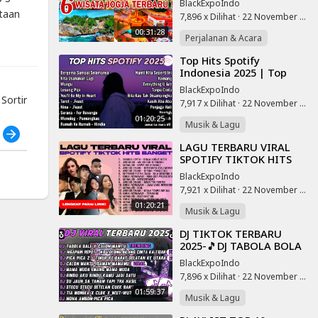
BlackExpoIndo
DESTINASI WISATA HITS
utaan
7,896 x Dilihat
·
22 November 2025
YANG WAJIB
ming 3
00:31:28
DIKUNJUNGI‼️
Perjalanan & Acara
arga 3
⁣Top Hits Spotify
utaan
Indonesia 2025 | Top
gship,hp
Spotify Indonesia 2025 |
BlackExpoIndo
n
Lagu Hits Spotify 2025 |
ortir
7,917 x Dilihat
·
22 November 2025
Lagu Terbaru
01:20:25
e,hp 3
Musik & Lagu
h
 harga
⁣LAGU TERBARU VIRAL
baik,hp
SPOTIFY TIKTOK HITS
rth it
BANGET 2025 - LAGU
BlackExpoIndo
POP INDONESIA
n jagat
7,921 x Dilihat
·
22 November 2025
TERBAIK
jari di
01:20:21
Musik & Lagu
3
wah
⁣DJ TIKTOK TERBARU
2025-🎵DJ TABOLA BOLA
ke
X CALON MANTU 🎵DJ
BlackExpoIndo
jutaan
NGAPAIN REPOT- KO
7,896 x Dilihat
·
22 November 2025
ar full
TOLONG BILANG CINTA
01:59:37
KA
ar,hp 3
Musik & Lagu