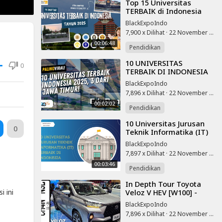
⁣Top 15 Universitas
TERBAIK di Indonesia
Tahun 2025 versi QS
BlackExpoIndo
World University ranking
7,900 x Dilihat
·
22 November 2025
00:06:48
Pendidikan
⁣10 UNIVERSITAS
0
TERBAIK DI INDONESIA
2025, 3 KAMPUS DI JAWA
BlackExpoIndo
TIMUR
7,896 x Dilihat
·
22 November 2025
00:02:02
Pendidikan
⁣10 Universitas Jurusan
0
Teknik Informatika (IT)
Terbaik di Indonesia
BlackExpoIndo
7,897 x Dilihat
·
22 November 2025
00:03:46
Pendidikan
⁣In Depth Tour Toyota
Veloz V HEV [W100] -
i ini
Indonesia
BlackExpoIndo
7,896 x Dilihat
·
22 November 2025