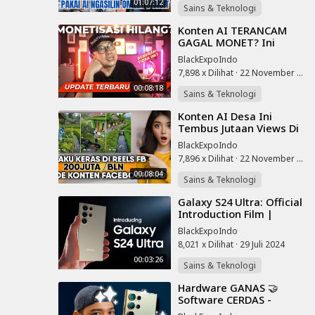
ru
01:07:12
KARYAWAN!🤑
Sains & Teknologi
⁣Konten AI TERANCAM
GAGAL MONET? Ini
Update YouTube Terbaru
BlackExpoIndo
yang Bikin Kaget 😱
7,898 x Dilihat
·
22 November 2025
00:08:18
Sains & Teknologi
⁣Konten AI Desa Ini
Tembus Jutaan Views Di
Facebook Pro - Nih
BlackExpoIndo
Rahasianya!
7,896 x Dilihat
·
22 November 2025
00:08:04
Sains & Teknologi
⁣Galaxy S24 Ultra: Official
Introduction Film |
Samsung Indonesia
BlackExpoIndo
8,021 x Dilihat
·
29 Juli 2024
00:03:26
Sains & Teknologi
⁣Hardware GANAS 🤝
Software CERDAS -
Review Samsung S24