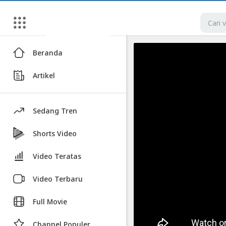
Artikel
Beranda
Resmi
Artikel
Awal
Tahun
2023
Sedang Tren
!!
Inilah
Shorts Video
Bocoran
Video Teratas
Hp
3
Video Terbaru
Jutaan
Full Movie
Terbaru
Masuk
Channel Populer