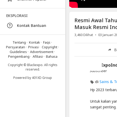
Resmi
Indonesia
EKSPLORASI
Di
Resmi Awal Tahun
2023
Kontak Bantuan
Masuk Resmi Ind
·
3,460
Dilihat
03 Januari 2
Video
Tentang
·
Kontak
·
Faqs
·
Resmi
Persyaratan
·
Privasi
·
Copyright
·
B
Awal
Guidelines
·
Advertisement
·
Tahun
Pengembang
·
Afiliasi
·
Bahasa
2023
BlackExpoIn
Copyright © Blackexpo. All rights
!!
reserved.
Subscriber
Inilah
Powered by
401XD Group
Bocoran
di
Sains & T
Hp
Hp 2023 terbar
3
Jutaan
Untuk kalian ya
Terbaru
sangat penting.
Masuk