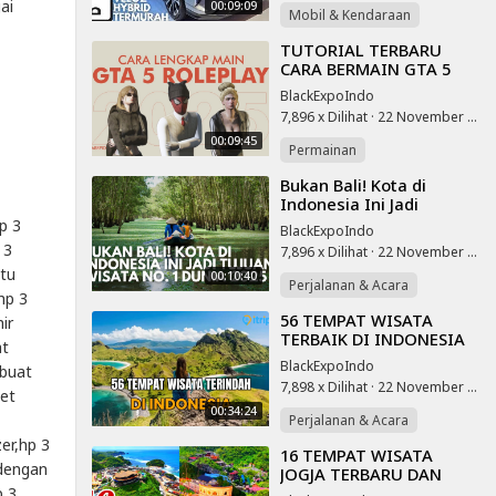
ai
00:09:09
Mobil & Kendaraan
⁣TUTORIAL TERBARU
CARA BERMAIN GTA 5
ROLEPLAY 2025 (FULL
BlackExpoIndo
VIDEO)
7,896 x Dilihat
·
22 November 2025
00:09:45
Permainan
⁣Bukan Bali! Kota di
Indonesia Ini Jadi
Destinasi Wisata Terbaik
p 3
BlackExpoIndo
Dunia Tahun 2025
 3
7,896 x Dilihat
·
22 November 2025
utu
00:10:40
Perjalanan & Acara
hp 3
⁣56 TEMPAT WISATA
ir
TERBAIK DI INDONESIA
at
YANG MENDUNIA |
BlackExpoIndo
 buat
WISATA INDONESIA
7,898 x Dilihat
·
22 November 2025
PAING HITS 2025
set
00:34:24
Perjalanan & Acara
er,hp 3
⁣16 TEMPAT WISATA
 dengan
JOGJA TERBARU DAN
TERPOPULER 2025‼️
p 3