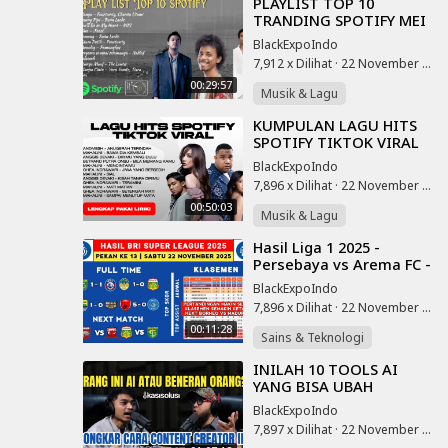
⁣PLAYLIST TOP 10
taan
TRANDING SPOTIFY MEI
2025 || Kumpulan LAGU
BlackExpoIndo
POP INDONESIA 2025 *(
aan
7,912 x Dilihat
·
22 November 2025
NO IKLAN )*
n
00:29:57
Musik & Lagu
on
 3
⁣KUMPULAN LAGU HITS
SPOTIFY TIKTOK VIRAL
pset
2025 - LAGU INDONESIA
BlackExpoIndo
TERBAIK
7,896 x Dilihat
·
22 November 2025
dragon
00:50:03
3
Musik & Lagu
dragon
⁣Hasil Liga 1 2025 -
an,hp
Persebaya vs Arema FC -
awal
Klasemen Liga 1 2025
BlackExpoIndo
Terbaru Hari Ini - Liga 1
rbaru
7,896 x Dilihat
·
22 November 2025
Indonesia
wal
00:11:28
Sains & Teknologi
23,hp
al 2023
⁣INILAH 10 TOOLS AI
YANG BISA UBAH
2023,hp
NASIBMU! HASILIN
BlackExpoIndo
CUAN RATUSAN JUTA
erbaru
7,897 x Dilihat
·
22 November 2025
TANPA HARUS GAJI