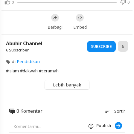
Blackexpo
0
0
Info
lanjut
Nasehat
Untukmu
Berbagi
Embed
Yang
Berkurban
Abuhir Channel
Blackexpo
6
SUBSCRIBE
6 Subscriber
-
Platform
di
Pendidikan
Berbagi
Video
#islam​ #dakwah​ #ceramah
Indonesia
Published
Lebih banyak
by
Blackexpo
Powered
by
401XD
0 Komentar
sort
Sortir
Group
Publish