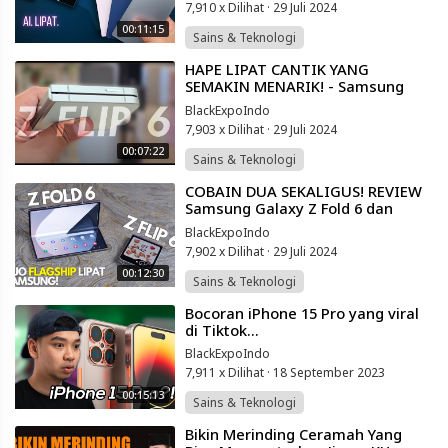
7,910 x Dilihat
·
29 Juli 2024
00:11:15
Sains & Teknologi
⁣HAPE LIPAT CANTIK YANG
SEMAKIN MENARIK! - Samsung
Galaxy Z Flip 6
BlackExpoIndo
7,903 x Dilihat
·
29 Juli 2024
00:07:22
Sains & Teknologi
⁣COBAIN DUA SEKALIGUS! REVIEW
Samsung Galaxy Z Fold 6 dan
Galaxy Z Flip 6 Indonesia! Pilih
BlackExpoIndo
Yang MANA?
7,902 x Dilihat
·
29 Juli 2024
00:12:30
Sains & Teknologi
⁣Bocoran iPhone 15 Pro yang viral
di Tiktok...
BlackExpoIndo
7,911 x Dilihat
·
18 September 2023
00:15:13
Sains & Teknologi
⁣Bikin Merinding Ceramah Yang