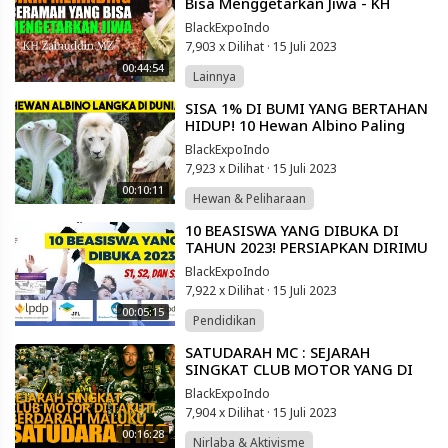
Bisa Menggetarkan Jiwa - KH
Zainuddin MZ
BlackExpoIndo
7,903 x Dilihat
·
15 Juli 2023
00:44:54
Lainnya
⁣SISA 1% DI BUMI YANG BERTAHAN
HIDUP! 10 Hewan Albino Paling
Langka di Dunia yang Jarang
BlackExpoIndo
Terlihat
7,923 x Dilihat
·
15 Juli 2023
00:10:11
Hewan & Peliharaan
⁣10 BEASISWA YANG DIBUKA DI
TAHUN 2023! PERSIAPKAN DIRIMU
(UNTUK JENJANG S1,S2,S3)
BlackExpoIndo
7,922 x Dilihat
·
15 Juli 2023
00:05:15
Pendidikan
⁣SATUDARAH MC : SEJARAH
SINGKAT CLUB MOTOR YANG DI
TAKUTI DI DUNIA KETURUNAN
BlackExpoIndo
MALUKU INDONESIA
7,904 x Dilihat
·
15 Juli 2023
00:16:28
Nirlaba & Aktivisme