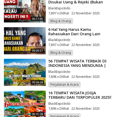
Disukai Uang & Rejeki (Bukan
Pesugihan)
BlackExpoIndo
7,897 x Dilihat
·
22 November 2025
00:17:05
Blog & Orang
⁣6 Hal Yang Harus Kamu
Rahasiakan Dari Orang Lain
BlackExpoIndo
7,897 x Dilihat
·
22 November 2025
00:09:57
Blog & Orang
⁣56 TEMPAT WISATA TERBAIK DI
INDONESIA YANG MENDUNIA |
WISATA INDONESIA PAING HITS
BlackExpoIndo
2025
7,898 x Dilihat
·
22 November 2025
00:34:24
Perjalanan & Acara
⁣16 TEMPAT WISATA JOGJA
TERBARU DAN TERPOPULER 2025‼️
DESTINASI WISATA HITS YANG
BlackExpoIndo
WAJIB DIKUNJUNGI‼️
7,896 x Dilihat
·
22 November 2025
00:31:28
Perjalanan & Acara