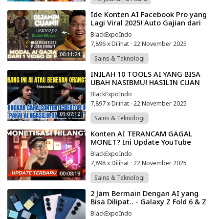
⁣Ide Konten AI Facebook Pro yang
Lagi Viral 2025! Auto Gajian dari
Rumah!
BlackExpoIndo
7,896 x Dilihat
·
22 November 2025
00:11:24
Sains & Teknologi
⁣INILAH 10 TOOLS AI YANG BISA
UBAH NASIBMU! HASILIN CUAN
RATUSAN JUTA TANPA HARUS GAJI
BlackExpoIndo
KARYAWAN!🤑
7,897 x Dilihat
·
22 November 2025
01:07:12
Sains & Teknologi
⁣Konten AI TERANCAM GAGAL
MONET? Ini Update YouTube
Terbaru yang Bikin Kaget 😱
BlackExpoIndo
7,898 x Dilihat
·
22 November 2025
00:08:18
Sains & Teknologi
⁣2 Jam Bermain Dengan AI yang
Bisa Dilipat.. - Galaxy Z Fold 6 & Z
Flip 6 Hands On
BlackExpoIndo