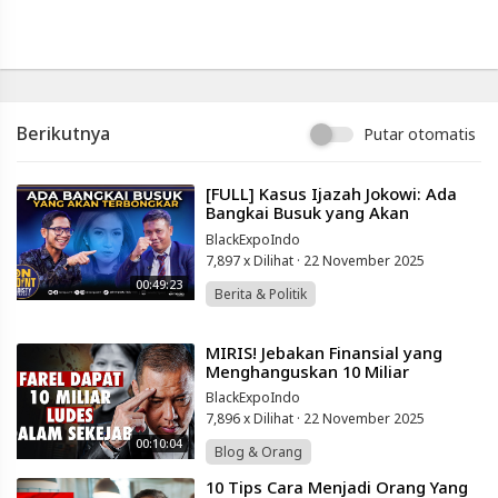
Berikutnya
Putar otomatis
⁣[FULL] Kasus Ijazah Jokowi: Ada
Bangkai Busuk yang Akan
Terbongkar di Pengadilan! | On
BlackExpoIndo
Point #50
7,897 x Dilihat
·
22 November 2025
00:49:23
Berita & Politik
⁣MIRIS! Jebakan Finansial yang
Menghanguskan 10 Miliar
BlackExpoIndo
7,896 x Dilihat
·
22 November 2025
00:10:04
Blog & Orang
⁣10 Tips Cara Menjadi Orang Yang