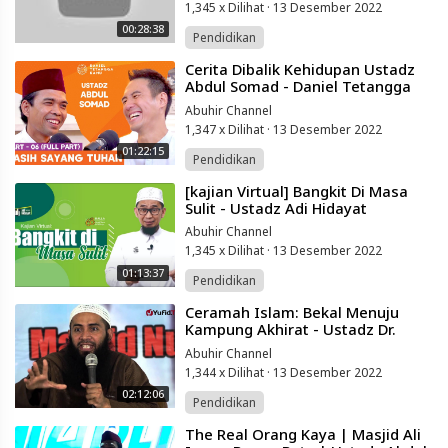
1,345 x Dilihat
·
13 Desember 2022
00:28:38
Pendidikan
⁣Cerita Dibalik Kehidupan Ustadz
Abdul Somad - Daniel Tetangga
Kamu
Abuhir Channel
1,347 x Dilihat
·
13 Desember 2022
01:22:15
Pendidikan
⁣[kajian Virtual] Bangkit Di Masa
Sulit - Ustadz Adi Hidayat
Abuhir Channel
1,345 x Dilihat
·
13 Desember 2022
01:13:37
Pendidikan
⁣Ceramah Islam: Bekal Menuju
Kampung Akhirat - Ustadz Dr.
Syafiq Basalamah, Ma.
Abuhir Channel
1,344 x Dilihat
·
13 Desember 2022
02:12:06
Pendidikan
⁣The Real Orang Kaya | Masjid Ali