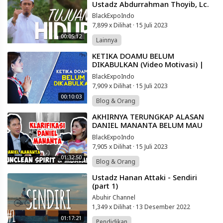
Ustadz Abdurrahman Thoyib, Lc.
BlackExpoIndo
7,899 x Dilihat
·
15 Juli 2023
00:05:12
Lainnya
⁣KETIKA DOAMU BELUM
DIKABULKAN (Video Motivasi) |
Spoken Word | Merry Riana
BlackExpoIndo
7,909 x Dilihat
·
15 Juli 2023
00:10:03
Blog & Orang
⁣AKHIRNYA TERUNGKAP ALASAN
DANIEL MANANTA BELUM MAU
KLARIFIKASI ... SAMPAI SEKARANG
BlackExpoIndo
| Merry Riana
7,905 x Dilihat
·
15 Juli 2023
01:32:50
Blog & Orang
⁣Ustadz Hanan Attaki - Sendiri
(part 1)
Abuhir Channel
1,349 x Dilihat
·
13 Desember 2022
01:17:21
Pendidikan