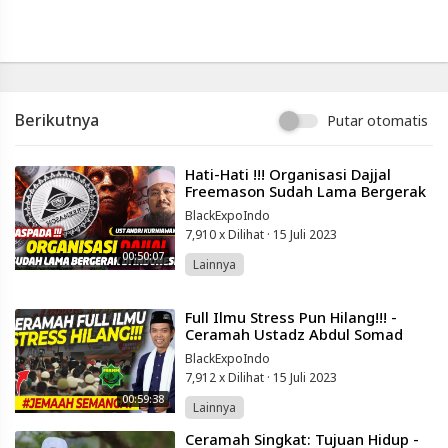
Indonesia
Published
by
Blackexpo
Powered
by
Berikutnya
Putar otomatis
401XD
Group
⁣Hati-Hati !!! Organisasi Dajjal
Freemason Sudah Lama Bergerak
di Indonesia - Ustadz Andri
BlackExpoIndo
Kurniawan
7,910 x Dilihat
·
15 Juli 2023
00:50:07
Lainnya
⁣Full Ilmu Stress Pun Hilang!!! -
Ceramah Ustadz Abdul Somad
UAS Terbaru 2020
BlackExpoIndo
7,912 x Dilihat
·
15 Juli 2023
00:59:38
Lainnya
⁣Ceramah Singkat: Tujuan Hidup -