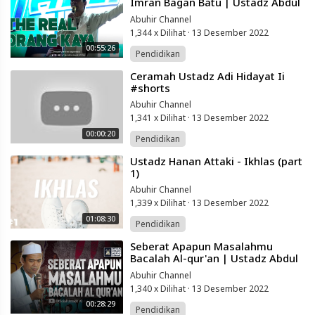
Imran Bagan Batu | Ustadz Abdul
Somad
Abuhir Channel
1,344 x Dilihat
·
13 Desember 2022
00:55:26
Pendidikan
⁣Ceramah Ustadz Adi Hidayat Ii
#shorts
Abuhir Channel
1,341 x Dilihat
·
13 Desember 2022
00:00:20
Pendidikan
⁣Ustadz Hanan Attaki - Ikhlas (part
1)
Abuhir Channel
1,339 x Dilihat
·
13 Desember 2022
01:08:30
Pendidikan
⁣Seberat Apapun Masalahmu
Bacalah Al-qur'an | Ustadz Abdul
Somad
Abuhir Channel
1,340 x Dilihat
·
13 Desember 2022
00:28:29
Pendidikan