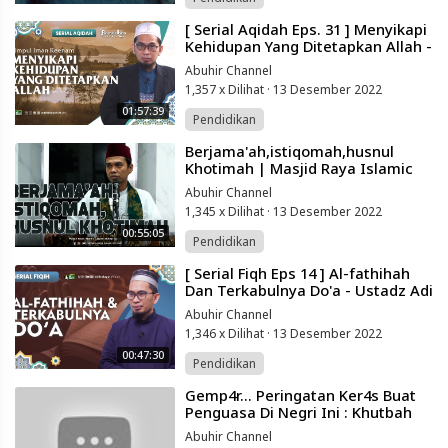
⁣[ Serial Aqidah Eps. 31 ] Menyikapi
Kehidupan Yang Ditetapkan Allah -
Ustadz Adi Hidayat
Abuhir Channel
1,357 x Dilihat
·
13 Desember 2022
01:57:39
Pendidikan
⁣Berjama'ah,istiqomah,husnul
Khotimah | Masjid Raya Islamic
Centre Sidrap Sulsel | Ustadz
Abuhir Channel
Abdul
1,345 x Dilihat
·
13 Desember 2022
00:55:05
Pendidikan
⁣[ Serial Fiqh Eps 14 ] Al-fathihah
Dan Terkabulnya Do'a - Ustadz Adi
Hidayat
Abuhir Channel
1,346 x Dilihat
·
13 Desember 2022
00:47:30
Pendidikan
⁣Gemp4r... Peringatan Ker4s Buat
Penguasa Di Negri Ini : Khutbah
Paling Berani Ustadz Jel Fathullah
Abuhir Channel