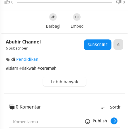
0
0
Ustadz
Syafiq
Riza
Berbagi
Embed
Artikel
Terbaru
Abuhir Channel
Blackexpo
6
SUBSCRIBE
6 Subscriber
Info
lanjut
di
Pendidikan
Maafku
#islam​ #dakwah​ #ceramah
Belum
Dimaafkan
-
Lebih banyak
Ustadz
Syafiq
Riza
Blackexpo
0 Komentar
sort
Sortir
-
Platform
Publish
Berbagi
Video