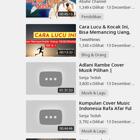
Abuhir Channel
1,349 x Dilihat
·
13 Desember 2022
00:45:13
Pendidikan
⁣Cara Lucu & Kocak Ini,
Bisa Memancing Uang,
Asmara & Kebahagiaan
TwiwitNews
Secara Masuk Akal !!
1,343 x Dilihat
·
13 Desember 2022
00:13:32
Blog & Orang
⁣Adlani Rambe Cover
Musik Pilihan |
Kumpulan Cover Lagu
Senja Teduh
Terbaru
3,800 x Dilihat
·
13 Desember 2022
01:31:53
Musik & Lagu
⁣Kumpulan Cover Music
Indonesia Rafa Afar Ful
10 Album |cover Air
Senja Teduh
Mata Di Hari
3,792 x Dilihat
·
13 Desember 2022
Persandingan Muh
00:44:46
Musik & Lagu