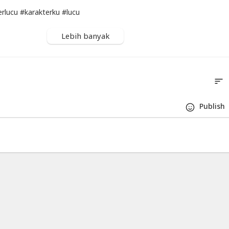
erlucu #karakterku #lucu
Lebih banyak
sort
S
Publis