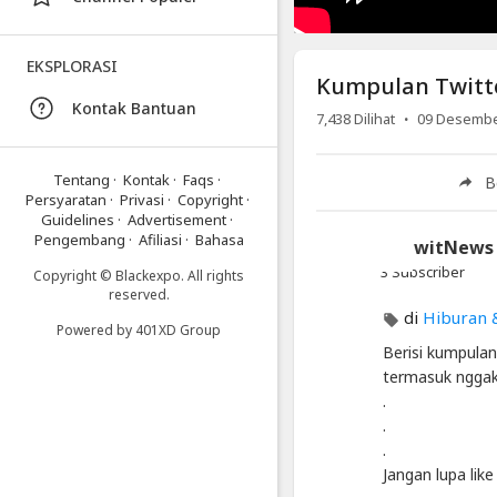
Artikel
Terbaru
Blackexpo
EKSPLORASI
Kumpulan Twitt
Info
Kontak Bantuan
lanjut
·
7,438
Dilihat
09 Desembe
Kumpulan
Twitter
Lucu
Tentang
·
Kontak
·
Faqs
·
B
Dan
Persyaratan
·
Privasi
·
Copyright
·
Receh
Guidelines
·
Advertisement
·
Pengembang
·
Afiliasi
·
Bahasa
TwiwitNews
Blackexpo
-
3 Subscriber
Copyright © Blackexpo. All rights
Platform
reserved.
Berbagi
di
Hiburan 
Powered by
401XD Group
Video
Berisi kumpulan
Indonesia
termasuk nggak
Published
.
by
Blackexpo
.
Powered
.
by
Jangan lupa lik
401XD
Group