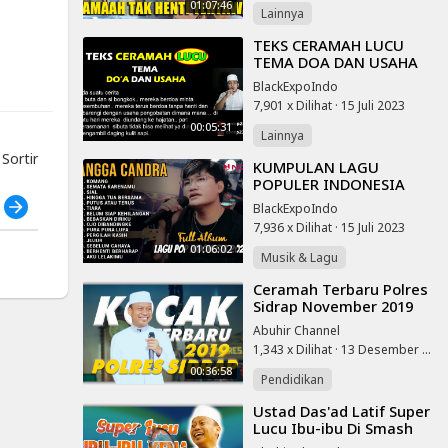
01:07:46
Lainnya
⁣TEKS CERAMAH LUCU
TEMA DOA DAN USAHA
BAHASA INDONESIA
BlackExpoIndo
7,901 x Dilihat
·
15 Juli 2023
00:05:31
Lainnya
ortir
⁣KUMPULAN LAGU
POPULER INDONESIA
2023 BY ANGGA CANDRA
h
BlackExpoIndo
| KOMANG, SEMATA
7,936 x Dilihat
·
15 Juli 2023
KARENAMU, SIAL |
01:06:02
TANPA IKLAN
Musik & Lagu
⁣Ceramah Terbaru Polres
Sidrap November 2019
Kocak Lucu Penuh
Abuhir Channel
Makna Ustad Das'ad
1,343 x Dilihat
·
13 Desember 2022
Latif
00:36:58
Pendidikan
⁣Ustad Das'ad Latif Super
Lucu Ibu-ibu Di Smash
Bapak-bapak Kena Juga