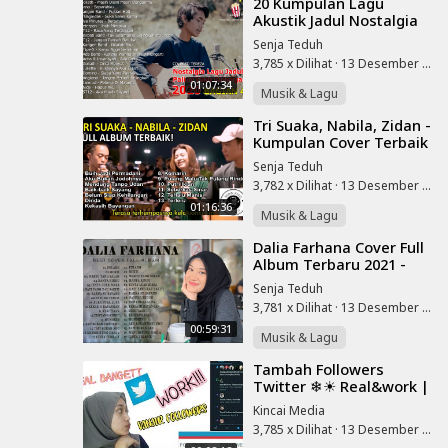
⁣20 Kumpulan Lagu
Akustik Jadul Nostalgia
Paling Merdu Enak
Senja Teduh
Didengar Covered
3,785 x Dilihat
·
13 Desember 2022
Tereza - Bagian 4
01:07:34
Musik & Lagu
⁣Tri Suaka, Nabila, Zidan -
Kumpulan Cover Terbaik
Musisi Jogja Project
Senja Teduh
3,782 x Dilihat
·
13 Desember 2022
01:16:36
Musik & Lagu
⁣Dalia Farhana Cover Full
Album Terbaru 2021 -
Kumpulan Lagu Cover
Senja Teduh
Dalia Farhana Terbaik
3,781 x Dilihat
·
13 Desember 2022
00:59:31
Musik & Lagu
⁣Tambah Followers
Twitter ❄☀ Real&work |
Prilaa
Kincai Media
3,785 x Dilihat
·
13 Desember 2022