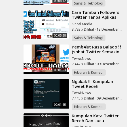
00:08:12
Sains & Teknologi
⁣Cara Tambah Followers
Twitter Tanpa Aplikasi
Dan Website
Kincai Media
3,783 x Dilihat
·
13 Desember 2022
00:05:38
Sains & Teknologi
⁣Pemb4lut Rasa Balado ❗❗
(sobat Twitter Semakin
Receh) | Chochot Ualah
TwiwitNews
52
7,442 x Dilihat
·
09 Desember 2022
00:01:53
Hiburan & Komedi
⁣Ngakak !!! Kumpulan
Tweet Receh
TwiwitNews
7,445 x Dilihat
·
09 Desember 2022
00:01:45
Hiburan & Komedi
⁣Kumpulan Kata Twitter
Receh Dan Lucu