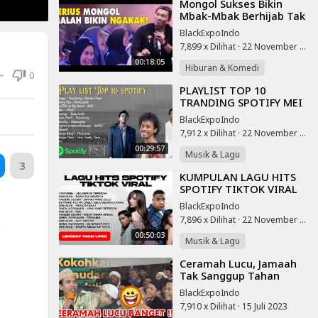
⁣Mongol Sukses Bikin
Mbak-Mbak Berhijab Tak
Henti Ngakak, Full Kocal,
BlackExpoIndo
Stand Up Lucu
7,899 x Dilihat
·
22 November 2025
00:18:05
Hiburan & Komedi
0
⁣PLAYLIST TOP 10
TRANDING SPOTIFY MEI
2025 || Kumpulan LAGU
BlackExpoIndo
POP INDONESIA 2025 *(
7,912 x Dilihat
·
22 November 2025
NO IKLAN )*
00:29:57
Musik & Lagu
3
⁣KUMPULAN LAGU HITS
SPOTIFY TIKTOK VIRAL
2025 - LAGU INDONESIA
BlackExpoIndo
TERBAIK
7,896 x Dilihat
·
22 November 2025
u
00:50:03
Musik & Lagu
⁣Ceramah Lucu, Jamaah
Tak Sanggup Tahan
Tawa - Prof. H. Abdul
BlackExpoIndo
Somad, Lc.D.E.S.A.,Ph.D
7,910 x Dilihat
·
15 Juli 2023