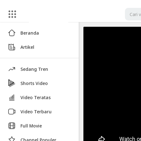
Artikel
Beranda
Kumpulan
Artikel
Twitter
Lucu
Dan
Sedang Tren
Receh
Shorts Video
Video
Kumpulan
Video Teratas
Twitter
Video Terbaru
Lucu
Dan
Full Movie
Receh
Channel Populer