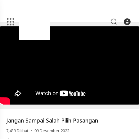
Artikel
Jangan
Sampai
Salah
Pilih
Pasangan
Video
Jangan
Sampai
Salah
Pilih
Jangan Sampai Salah Pilih Pasangan
Pasangan
·
7,439
Dilihat
09 Desember 2022