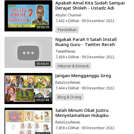
⁣Apakah Amal Kita Sudah Sampai
Derajat Sholeh - Ustadz Adi
Hidayat
Abuhir Channel
7,442 x Dilihat
·
09 Desember 2022
00:06:59
Pendidikan
⁣Ngakak Parah !! Salah Install
Ruang Guru - Twitter Receh
TwiwitNews
7,439 x Dilihat
·
09 Desember 2022
00:04:41
Hiburan & Komedi
⁣Jangan Mengganggu Greg
RatuGosiNews
7,444 x Dilihat
·
09 Desember 2022
Blog & Orang
00:02:48
⁣Salah Minum Obat Justru
Menyelamatkan Hidupku
RatuGosiNews
7,459 x Dilihat
·
09 Desember 2022