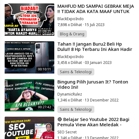
⁣MAHFUD MD SAMPAI GEBRAK MEJA
!! TIDAK ADA KATA MAAF UNTUK
MARIO DANDY !! | Friends of Merry
BlackExpoIndo
Riana
7,898 x Dilihat
·
15 Juli 2023
01:09:21
Blog & Orang
⁣Tahan !! Jangan Buru2 Beli Hp
Dulu!! 8 Hp Terbaru Ini Akan Hadir
Dalam Waktu Dekat Di Indonesia
BlackExpoIndo
3,458 x Dilihat
·
03 Januari 2023
00:10:11
Sains & Teknologi
⁣Bingung Pilih Jurusan It? Tonton
Video Ini!
DynamicRulez
1,346 x Dilihat
·
13 Desember 2022
00:27:42
Sains & Teknologi
⁣🔴 Belajar Seo Youtube 2022 Bagi
Pemula View Akan Meledak -
Simak Sampai Selesai
SEO Secret
1,346 x Dilihat
·
13 Desember 2022