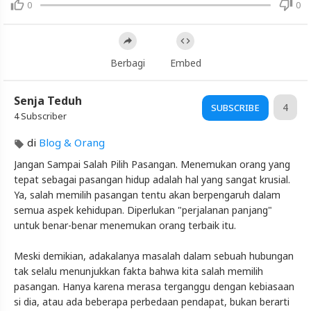
Artikel
0
0
Terbaru
Blackexpo
Info
Berbagi
Embed
lanjut
Jangan
Sampai
Senja Teduh
4
SUBSCRIBE
Salah
4 Subscriber
Pilih
Pasangan
di
Blog & Orang
Blackexpo
Jangan Sampai Salah Pilih Pasangan. Menemukan orang yang
-
tepat sebagai pasangan hidup adalah hal yang sangat krusial.
Platform
Ya, salah memilih pasangan tentu akan berpengaruh dalam
Berbagi
Video
semua aspek kehidupan. Diperlukan "perjalanan panjang"
Indonesia
untuk benar-benar menemukan orang terbaik itu.
Published
by
Meski demikian, adakalanya masalah dalam sebuah hubungan
Blackexpo
tak selalu menunjukkan fakta bahwa kita salah memilih
Powered
pasangan. Hanya karena merasa terganggu dengan kebiasaan
by
401XD
si dia, atau ada beberapa perbedaan pendapat, bukan berarti
Group