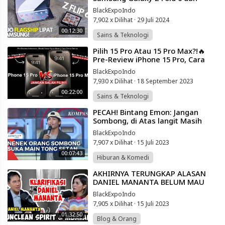
Galaxy Z Flip 6 Indonesia! Pilih
BlackExpoIndo
Yang MANA?
7,902 x Dilihat
·
29 Juli 2024
00:12:30
Sains & Teknologi
⁣Pilih 15 Pro Atau 15 Pro Max?!🔥
Pre-Review iPhone 15 Pro, Cara
Order & Breakdown Spesifikasi! 20
BlackExpoIndo
7,930 x Dilihat
·
18 September 2023
00:22:00
Sains & Teknologi
⁣PECAH! Bintang Emon: Jangan
Sombong, di Atas langit Masih
Ada... Satelit!
BlackExpoIndo
7,907 x Dilihat
·
15 Juli 2023
00:07:43
Hiburan & Komedi
⁣AKHIRNYA TERUNGKAP ALASAN
DANIEL MANANTA BELUM MAU
KLARIFIKASI ... SAMPAI SEKARANG
BlackExpoIndo
| Merry Riana
7,905 x Dilihat
·
15 Juli 2023
01:32:50
Blog & Orang