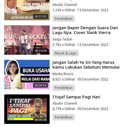
Abuhir Channel
1,343 x Dilihat
·
13 Desember 2022
00:57:03
Pendidikan
⁣Jangan Baper Dengan Suara Dan
Lagu Nya. Cover Slank Vierra
Dmasiv Kotak Glen Fredly
Senja Teduh
3,782 x Dilihat
·
13 Desember 2022
00:10:05
Musik & Lagu
⁣Jangan Salah Ya Ini Yang Harus
Kamu Lakukan Sebelum Memulai
Bisnis | Motivasi Merry | Merry
Media Bisnis
Riana
8,921 x Dilihat
·
09 Desember 2022
00:04:52
Pendidikan
⁣I'tiqaf Sampai Pagi Hari
Abuhir Channel
8,778 x Dilihat
·
09 Desember 2022
Pendidikan
00:05:28