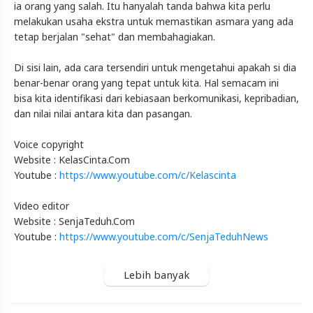
ia orang yang salah. Itu hanyalah tanda bahwa kita perlu
melakukan usaha ekstra untuk memastikan asmara yang ada
tetap berjalan "sehat" dan membahagiakan.
Di sisi lain, ada cara tersendiri untuk mengetahui apakah si dia
benar-benar orang yang tepat untuk kita. Hal semacam ini
bisa kita identifikasi dari kebiasaan berkomunikasi, kepribadian,
dan nilai nilai antara kita dan pasangan.
Voice copyright
Website : KelasCinta.Com
Youtube :
https://www.youtube.com/c/Kelascinta
Video editor
Website : SenjaTeduh.Com
Youtube :
https://www.youtube.com/c/SenjaTeduhNews
Temukan Senja Teduh di
Lebih banyak
Instagram :
https://www.instagram.com/SenjaTeduhNews
Twitter :
https://www.twitter.com/SenjaTeduhNews