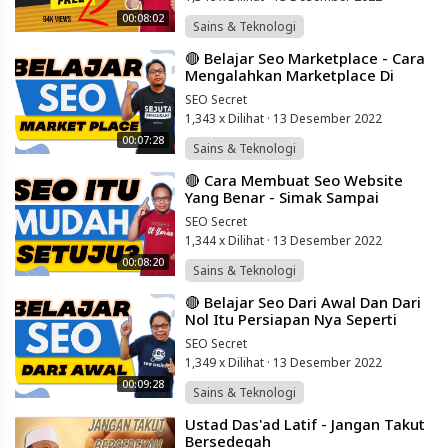
00:08:02
Sains & Teknologi
⁣🔴 Belajar Seo Marketplace - Cara
Mengalahkan Marketplace Di
Google - Simak Sampai Selesai
SEO Secret
1,343 x Dilihat
·
13 Desember 2022
00:07:28
Sains & Teknologi
⁣🔴 Cara Membuat Seo Website
Yang Benar - Simak Sampai
Selesai Ya Dijamin Pageone
SEO Secret
Google
1,344 x Dilihat
·
13 Desember 2022
00:08:20
Sains & Teknologi
⁣🔴 Belajar Seo Dari Awal Dan Dari
Nol Itu Persiapan Nya Seperti
Apa?? Simak Sampai Selesai
SEO Secret
1,349 x Dilihat
·
13 Desember 2022
00:09:28
Sains & Teknologi
⁣Ustad Das'ad Latif - Jangan Takut
Bersedeqah