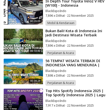
⁣In Depth Tour Toyota Veloz V HEV
[W100] - Indonesia
BlackExpoIndo
7,896 x Dilihat
·
22 November 2025
00:09:09
Mobil & Kendaraan
⁣Bukan Bali! Kota di Indonesia Ini
Jadi Destinasi Wisata Terbaik
Dunia Tahun 2025
BlackExpoIndo
7,896 x Dilihat
·
22 November 2025
00:10:40
Perjalanan & Acara
⁣56 TEMPAT WISATA TERBAIK DI
INDONESIA YANG MENDUNIA |
WISATA INDONESIA PAING HITS
BlackExpoIndo
2025
7,898 x Dilihat
·
22 November 2025
00:34:24
Perjalanan & Acara
⁣Top Hits Spotify Indonesia 2025 |
Top Spotify Indonesia 2025 | Lagu
Hits Spotify 2025 | Lagu Terbaru
BlackExpoIndo
7,917 x Dilihat
·
22 November 2025