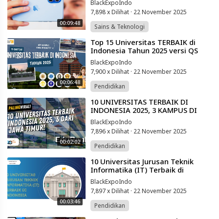
BlackExpoIndo
7,898 x Dilihat
·
22 November 2025
00:09:48
Sains & Teknologi
⁣Top 15 Universitas TERBAIK di
Indonesia Tahun 2025 versi QS
World University ranking
BlackExpoIndo
7,900 x Dilihat
·
22 November 2025
00:06:48
Pendidikan
⁣10 UNIVERSITAS TERBAIK DI
INDONESIA 2025, 3 KAMPUS DI
JAWA TIMUR
BlackExpoIndo
7,896 x Dilihat
·
22 November 2025
00:02:02
Pendidikan
⁣10 Universitas Jurusan Teknik
Informatika (IT) Terbaik di
Indonesia
BlackExpoIndo
7,897 x Dilihat
·
22 November 2025
00:03:46
Pendidikan