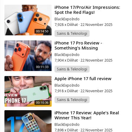
⁣iPhone 17/Pro/Air Impressions:
Spot the Red Flags!
BlackExpoIndo
7,928 x Dilihat
·
22 November 2025
00:14:50
Sains & Teknologi
⁣iPhone 17 Pro Review -
Something’s Missing
BlackExpoIndo
7,904 x Dilihat
·
22 November 2025
00:11:33
Sains & Teknologi
⁣Apple iPhone 17 full review
BlackExpoIndo
7,918 x Dilihat
·
22 November 2025
Sains & Teknologi
00:10:36
⁣iPhone 17 Review: Apple’s Real
Winner This Year!
BlackExpoIndo
7,898 x Dilihat
·
22 November 2025