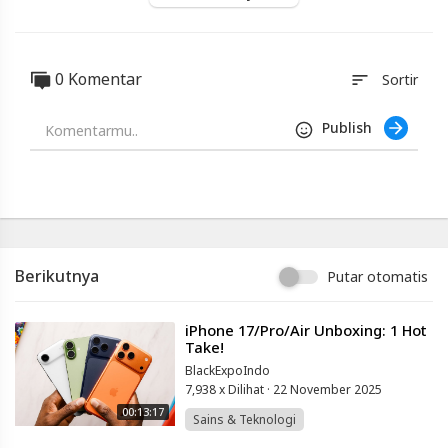
-
Review
#iPhone14Pro #iPhone13Pro
Perbandingan
(iTechlife
0 Komentar
sort
Sortir
Indonesia)
Blackexpo
Publish
-
Platform
Berbagi
Video
Indonesia
Published
by
Blackexpo
Berikutnya
Putar otomatis
Powered
by
401XD
Group
⁣iPhone 17/Pro/Air Unboxing: 1 Hot
Take!
BlackExpoIndo
7,938 x Dilihat
·
22 November 2025
00:13:17
Sains & Teknologi