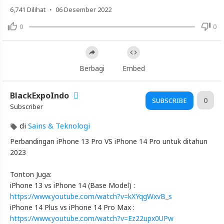
Review
·
6,741
Dilihat
06 Desember 2022
Perbandingan
0
0
(iTechlife
Indonesia)
Berbagi
Embed
Video
iPhone
BlackExpoIndo
13
0
SUBSCRIBE
Subscriber
Pro
vs
di
Sains & Teknologi
iPhone
Perbandingan iPhone 13 Pro VS iPhone 14 Pro untuk ditahun
14
2023
Pro
:
Tonton Juga:
Apa
iPhone 13 vs iPhone 14 (Base Model) :
Aja
https://www.youtube.com/watch?v=kXYqgWxvB_s
Bedanya??
iPhone 14 Plus vs iPhone 14 Pro Max :
-
https://www.youtube.com/watch?v=Ez22upx0UPw