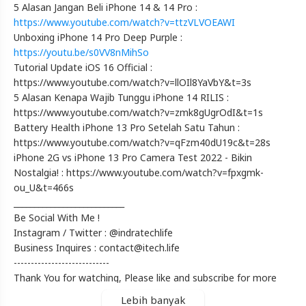
Review
5 Alasan Jangan Beli iPhone 14 & 14 Pro :
Perbandingan
https://www.youtube.com/watch?v=ttzVLVOEAWI
Unboxing iPhone 14 Pro Deep Purple :
(iTechlife
https://youtu.be/s0VV8nMihSo
Indonesia)
Tutorial Update iOS 16 Official :
https://www.youtube.com/watch?v=llOIl8YaVbY&t=3s
Artikel
5 Alasan Kenapa Wajib Tunggu iPhone 14 RILIS :
Terbaru
https://www.youtube.com/watch?v=zmk8gUgrOdI&t=1s
Blackexpo
Battery Health iPhone 13 Pro Setelah Satu Tahun :
Info
https://www.youtube.com/watch?v=qFzm40dU19c&t=28s
lanjut
iPhone 2G vs iPhone 13 Pro Camera Test 2022 - Bikin
iPhone
Nostalgia! : https://www.youtube.com/watch?v=fpxgmk-
13
ou_U&t=466s
Pro
___________________________
vs
Be Social With Me !
iPhone
14
Instagram / Twitter : @indratechlife
Pro
Business Inquires : contact@itech.life
:
----------------------------
Apa
Thank You for watching, Please like and subscribe for more
Aja
videos.
Bedanya??
Lebih banyak