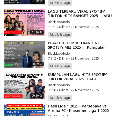
01:20:25
Musik & Lagu
⁣LAGU TERBARU VIRAL SPOTIFY
TIKTOK HITS BANGET 2025 - LAGU
POP INDONESIA TERBAIK
BlackExpoIndo
7,921 x Dilihat
·
22 November 2025
01:20:21
Musik & Lagu
⁣PLAYLIST TOP 10 TRANDING
SPOTIFY MEI 2025 || Kumpulan
LAGU POP INDONESIA 2025 *( NO
BlackExpoIndo
IKLAN )*
7,912 x Dilihat
·
22 November 2025
00:29:57
Musik & Lagu
⁣KUMPULAN LAGU HITS SPOTIFY
TIKTOK VIRAL 2025 - LAGU
INDONESIA TERBAIK
BlackExpoIndo
7,896 x Dilihat
·
22 November 2025
00:50:03
Musik & Lagu
⁣Hasil Liga 1 2025 - Persebaya vs
Arema FC - Klasemen Liga 1 2025
Terbaru Hari Ini - Liga 1 Indonesia