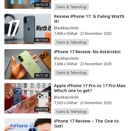
00:10:25
Sains & Teknologi
⁣Review iPhone 17: Si Paling Worth
It!
BlackExpoIndo
7,896 x Dilihat
·
22 November 2025
00:13:43
Sains & Teknologi
⁣iPhone 17 Review: No Asterisks!
BlackExpoIndo
7,896 x Dilihat
·
22 November 2025
Sains & Teknologi
00:11:20
⁣Apple iPhone 17 Pro vs 17 Pro Max:
Which one to get?
BlackExpoIndo
7,920 x Dilihat
·
22 November 2025
00:07:06
Sains & Teknologi
⁣iPhone 17 Review – The One to
Get!