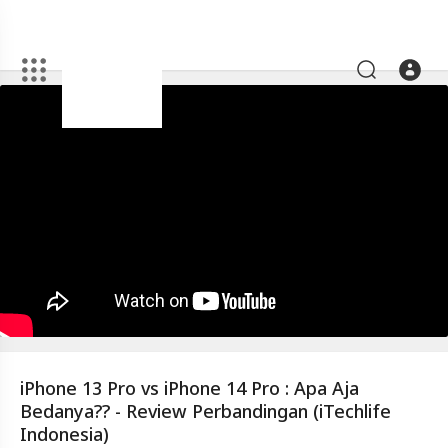
Artikel
iPhone
13
Pro
vs
iPhone
14
Pro
:
Apa
Aja
iPhone 13 Pro vs iPhone 14 Pro : Apa Aja
Bedanya??
Bedanya?? - Review Perbandingan (iTechlife
-
Indonesia)