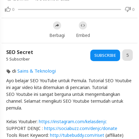
0
0
Video
Belajar
Seo
Youtube
Berbagi
Embed
Untuk
Pemula
SEO Secret
-
5
SUBSCRIBE
5 Subscriber
Basicnya
Dulu
di
Sains & Teknologi
Nih
Ayo belajar SEO YouTube untuk Pemula. Tutorial SEO Youtube
|
ini agar video kita ditemukan di pencarian. Tutorial
Day
SEO Youtube ini sangat berguna untuk mengembangkan
19
channel. Selamat mengikuti SEO Youtube termudah untuk
pemula.
Artikel
Terbaru
Kelas Youtuber:
https://instagram.com/kelasdenjc
Blackexpo
SUPPORT DENJC :
https://sociabuzz.com/denjc/donate
Tools Riset Keyword:
http://tubebuddy.com/riset
(affiliate)