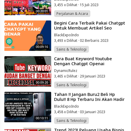
3,455 x Dilihat
·
15 Juli 2023
00:20:01
Perjalanan & Acara
⁣Begini Cara Terbaik Pakai Chatgpt
Untuk Membuat Artikel Seo
Friendly
BlackExpoIndo
3,493 x Dilihat
·
02 Berbaris 2023
00:09:16
Sains & Teknologi
⁣Cara Buat Keyword Youtube
Dengan Chatgpt Openai
Kecerdasan Buatan
DynamicRulez
3,465 x Dilihat
·
29 Januari 2023
00:09:20
Sains & Teknologi
⁣Tahan !! Jangan Buru2 Beli Hp
Dulu!! 8 Hp Terbaru Ini Akan Hadir
Dalam Waktu Dekat Di Indonesia
BlackExpoIndo
3,458 x Dilihat
·
03 Januari 2023
00:10:11
Sains & Teknologi
⁣Trend 2023! Peluang Usaha Bisnis