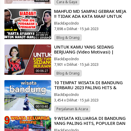
Cara & Gaya
⁣MAHFUD MD SAMPAI GEBRAK MEJA
!! TIDAK ADA KATA MAAF UNTUK
MARIO DANDY !! | Friends of Merry
BlackExpoIndo
Riana
7,898 x Dilihat
·
15 Juli 2023
01:09:21
Blog & Orang
⁣UNTUK KAMU YANG SEDANG
BERJUANG (Video Motivasi) |
Spoken Word | Merry Riana
BlackExpoIndo
7,901 x Dilihat
·
15 Juli 2023
00:06:27
Blog & Orang
⁣10 TEMPAT WISATA DI BANDUNG
TERBARU 2023 PALING HITS &
ESTETIK, Destinasi Populer Untuk
BlackExpoIndo
Berlibur
3,454 x Dilihat
·
15 Juli 2023
00:10:40
Perjalanan & Acara
⁣9 WISATA KELUARGA DI BANDUNG
YANG PALING HITS, POPULER DAN
WAJIB UNTUK DIKUNJUNGI‼️
BlackExpoIndo