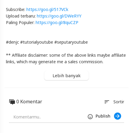
Info
lanjut
Subscribe:
https://goo.gl/517VCk
Belajar
Upload terbaru:
https://goo.gl/DWeRYY
Seo
Youtube
Paling Populer:
https://goo.gl/8quCZP
Untuk
Pemula
-
#denjc #tutorialyoutube #seputaryoutube
Basicnya
Dulu
** Affiliate disclaimer: some of the above links maybe affiliate
Nih
|
links, which may generate me a sales commission.
Day
19
Lebih banyak
Blackexpo
-
Platform
Berbagi
0 Komentar
sort
Sortir
Video
Indonesia
Publish
Published
by
Blackexpo