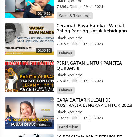
BlackExpoIndo
7,896 x Dilihat
·
29 Juli 2024
00:16:23
Sains & Teknologi
⁣Ceramah Buya Hamka - Wasiat
Paling Penting Untuk Kehidupan
Kita - Lakukan Ini dan Hidup
BlackExpoIndo
Tenang
7,915 x Dilihat
·
15 Juli 2023
00:33:16
Lainnya
⁣PERINGATAN UNTUK PANITIA
QURBAN !!
BlackExpoIndo
7,898 x Dilihat
·
15 Juli 2023
00:49:21
Lainnya
⁣CARA DAFTAR KULIAH DI
AUSTRALIA LENGKAP UNTUK 2023!
BlackExpoIndo
7,922 x Dilihat
·
15 Juli 2023
00:06:29
Pendidikan
⁣10 BEASISWA YANG DIBUKA DI