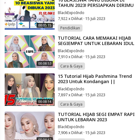
TAHUN 2023! PERSIAPKAN DIRIMU
(UNTUK JENJANG S1,S2,S3)
BlackExpoIndo
7,922 x Dilihat
·
15 Juli 2023
00:05:15
Pendidikan
⁣TUTORIAL CARA MEMAKAI HIJAB
SEGIEMPAT UNTUK LEBARAN IDUL
FITRI SIMPLE & KEKINIAN NGGA
BlackExpoIndo
PAKE RIBET
7,910 x Dilihat
·
15 Juli 2023
00:08:53
Cara & Gaya
⁣15 Tutorial Hijab Pashmina Trend
2023 Untuk Kondangan ||
Lamaran || Simple Anti Ribet ✅
BlackExpoIndo
7,897 x Dilihat
·
15 Juli 2023
00:08:14
Cara & Gaya
⁣TUTORIAL HIJAB SEGI EMPAT RAPI
UNTUK LEBARAN 2023
BlackExpoIndo
7,906 x Dilihat
·
15 Juli 2023
00:04:42