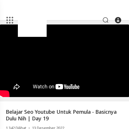
Artikel
Belajar
Seo
Youtube
Untuk
Pemula
-
Basicnya
Dulu
Nih
|
Belajar Seo Youtube Untuk Pemula - Basicnya
Day
Dulu Nih | Day 19
19
·
1,342
Dilihat
13 Desember 2022