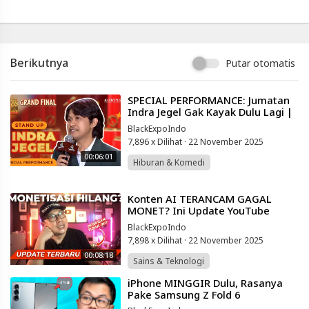
Powered
by
401XD
Group
Berikutnya
Putar otomatis
⁣SPECIAL PERFORMANCE: Jumatan
Indra Jegel Gak Kayak Dulu Lagi |
GRAND FINAL SUCI 11
BlackExpoIndo
7,896 x Dilihat
·
22 November 2025
00:06:01
Hiburan & Komedi
⁣Konten AI TERANCAM GAGAL
MONET? Ini Update YouTube
Terbaru yang Bikin Kaget 😱
BlackExpoIndo
7,898 x Dilihat
·
22 November 2025
00:08:18
Sains & Teknologi
⁣iPhone MINGGIR Dulu, Rasanya
Pake Samsung Z Fold 6