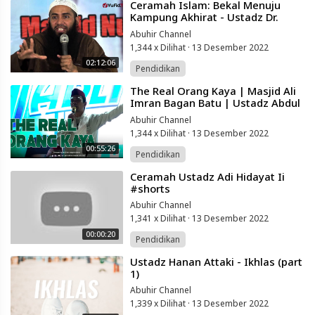
⁣Ceramah Islam: Bekal Menuju
Kampung Akhirat - Ustadz Dr.
Syafiq Basalamah, Ma.
Abuhir Channel
1,344 x Dilihat
·
13 Desember 2022
02:12:06
Pendidikan
⁣The Real Orang Kaya | Masjid Ali
Imran Bagan Batu | Ustadz Abdul
Somad
Abuhir Channel
1,344 x Dilihat
·
13 Desember 2022
00:55:26
Pendidikan
⁣Ceramah Ustadz Adi Hidayat Ii
#shorts
Abuhir Channel
1,341 x Dilihat
·
13 Desember 2022
00:00:20
Pendidikan
⁣Ustadz Hanan Attaki - Ikhlas (part
1)
Abuhir Channel
1,339 x Dilihat
·
13 Desember 2022