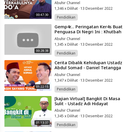
Hidayat
Abuhir Channel
1,346 x Dilihat
·
13 Desember 2022
00:47:30
Pendidikan
⁣Gemp4r... Peringatan Ker4s Buat
Penguasa Di Negri Ini : Khutbah
Paling Berani Ustadz Jel Fathullah
Abuhir Channel
1,345 x Dilihat
·
13 Desember 2022
00:28:38
Pendidikan
⁣Cerita Dibalik Kehidupan Ustadz
Abdul Somad - Daniel Tetangga
Kamu
Abuhir Channel
1,347 x Dilihat
·
13 Desember 2022
01:22:15
Pendidikan
⁣[kajian Virtual] Bangkit Di Masa
Sulit - Ustadz Adi Hidayat
Abuhir Channel
1,345 x Dilihat
·
13 Desember 2022
01:13:37
Pendidikan