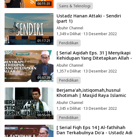
00:11:31
Sains & Teknologi
⁣Ustadz Hanan Attaki - Sendiri
(part 1)
Abuhir Channel
1,349 x Dilihat
·
13 Desember 2022
01:17:21
Pendidikan
⁣[ Serial Aqidah Eps. 31 ] Menyikapi
Kehidupan Yang Ditetapkan Allah -
Ustadz Adi Hidayat
Abuhir Channel
1,357 x Dilihat
·
13 Desember 2022
01:57:39
Pendidikan
⁣Berjama'ah,istiqomah,husnul
Khotimah | Masjid Raya Islamic
Centre Sidrap Sulsel | Ustadz
Abuhir Channel
Abdul
1,345 x Dilihat
·
13 Desember 2022
00:55:05
Pendidikan
⁣[ Serial Fiqh Eps 14 ] Al-fathihah
Dan Terkabulnya Do'a - Ustadz Adi