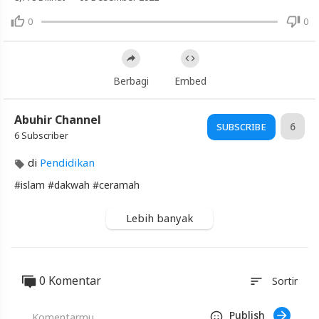
Berubah
0
0
-
Ustadz
Adi
Hidayat
Berbagi
Embed
Artikel
Abuhir Channel
6
SUBSCRIBE
Terbaru
6 Subscriber
Blackexpo
di
Pendidikan
Info
lanjut
#islam​ #dakwah​ #ceramah
Allah
Mengajak
Lebih banyak
Anda
Berubah
-
Ustadz
Adi
0 Komentar
sort
Sortir
Hidayat
Blackexpo
Publish