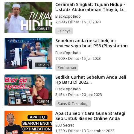
⁣Ceramah Singkat: Tujuan Hidup -
Ustadz Abdurrahman Thoyib, Lc.
BlackExpoIndo
7,899 x Dilihat
·
15 Juli 2023
00:05:12
Lainnya
⁣Sebelum anda nekat beli, ini
review saya buat PS5 (Playstation
5).
BlackExpoIndo
7,909 x Dilihat
·
15 Juli 2023
00:12:59
Permainan
⁣Sedikit Curhat Sebelum Anda Beli
Hp Baru Di 2023...
BlackExpoIndo
3,454 x Dilihat
·
20 Juni 2023
00:08:44
Sains & Teknologi
⁣Apa Itu Seo ? Cara Guna Strategi
Seo Untuk Bisnes Online Anda
SEO Secret
1,339 x Dilihat
·
13 Desember 2022