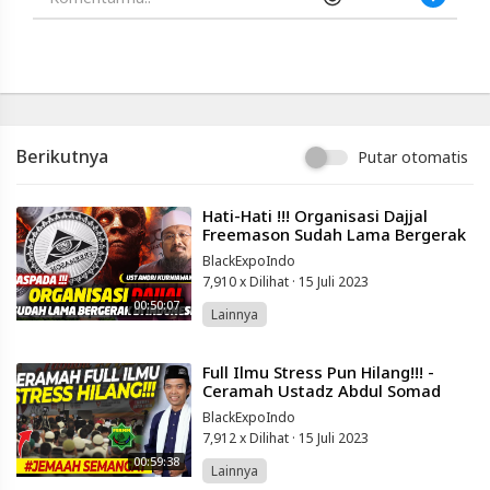
-
Platform
Berbagi
Video
Indonesia
Published
by
Berikutnya
Putar otomatis
Blackexpo
Powered
by
401XD
⁣Hati-Hati !!! Organisasi Dajjal
Group
Freemason Sudah Lama Bergerak
di Indonesia - Ustadz Andri
BlackExpoIndo
Kurniawan
7,910 x Dilihat
·
15 Juli 2023
00:50:07
Lainnya
⁣Full Ilmu Stress Pun Hilang!!! -
Ceramah Ustadz Abdul Somad
UAS Terbaru 2020
BlackExpoIndo
7,912 x Dilihat
·
15 Juli 2023
00:59:38
Lainnya