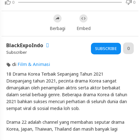
0
0
Sepanjang
Tahun
2021
Berbagi
Embed
Artikel
Terbaru
BlackExpoIndo
Blackexpo
0
SUBSCRIBE
Subscriber
Info
lanjut
di
Film & Animasi
18
18 Drama Korea Terbaik Sepanjang Tahun 2021
Drama
Disepanjang tahun 2021, pecinta drama Korea sangat
Korea
Terbaik
dimanjakan oleh penampilan aktris serta aktor berbakat
Sepanjang
dalam serial berbagi genre. Beberapa drama Korea di tahun
Tahun
2021 bahkan sukses mencuri perhatian di seluruh dunia dan
2021
sempat viral di sosial media loh sob.
Blackexpo
-
Drama 22 adalah channel yang membahas seputar drama
Platform
Korea, Japan, Thaiwan, Thailand dan masih banyak lagi
Berbagi
Video