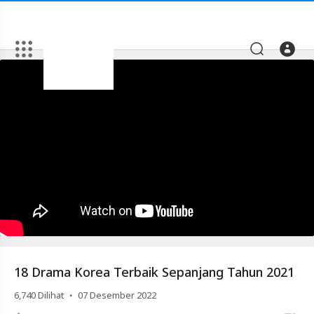
Artikel
18
Drama
Korea
Terbaik
Sepanjang
Tahun
2021
Video
18
18 Drama Korea Terbaik Sepanjang Tahun 2021
Drama
Korea
·
6,740
Dilihat
07 Desember 2022
Terbaik