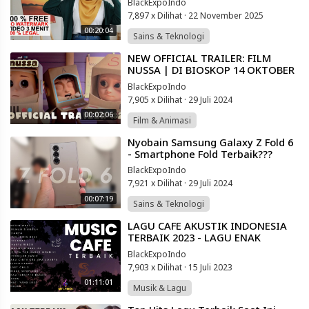
BlackExpoIndo
7,897 x Dilihat
·
22 November 2025
00:20:04
Sains & Teknologi
⁣NEW OFFICIAL TRAILER: FILM
NUSSA | DI BIOSKOP 14 OKTOBER
2021
BlackExpoIndo
7,905 x Dilihat
·
29 Juli 2024
00:02:06
Film & Animasi
⁣Nyobain Samsung Galaxy Z Fold 6
- Smartphone Fold Terbaik???
BlackExpoIndo
7,921 x Dilihat
·
29 Juli 2024
00:07:19
Sains & Teknologi
⁣LAGU CAFE AKUSTIK INDONESIA
TERBAIK 2023 - LAGU ENAK
SAMBIL KERJA ATAU NYETIR
BlackExpoIndo
7,903 x Dilihat
·
15 Juli 2023
01:11:01
Musik & Lagu