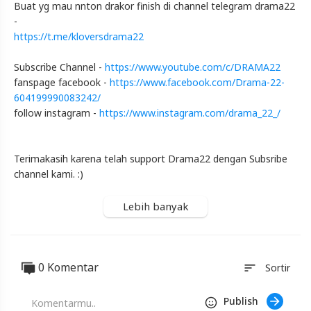
Buat yg mau nnton drakor finish di channel telegram drama22
Indonesia
-
Published
https://t.me/kloversdrama22
by
Blackexpo
Subscribe Channel -
https://www.youtube.com/c/DRAMA22
Powered
by
fanspage facebook -
https://www.facebook.com/Drama-22-
401XD
Group
604199990083242/
follow instagram -
https://www.instagram.com/drama_22_/
Terimakasih karena telah support Drama22 dengan Subsribe
channel kami. :)
Lebih banyak
0 Komentar
sort
Sortir
Publish