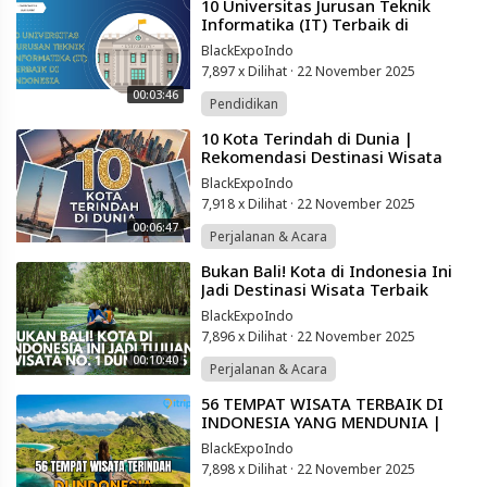
⁣10 Universitas Jurusan Teknik
Informatika (IT) Terbaik di
Indonesia
BlackExpoIndo
7,897 x Dilihat
·
22 November 2025
00:03:46
Pendidikan
⁣10 Kota Terindah di Dunia |
Rekomendasi Destinasi Wisata
Terbaik 2025
BlackExpoIndo
7,918 x Dilihat
·
22 November 2025
00:06:47
Perjalanan & Acara
⁣Bukan Bali! Kota di Indonesia Ini
Jadi Destinasi Wisata Terbaik
Dunia Tahun 2025
BlackExpoIndo
7,896 x Dilihat
·
22 November 2025
00:10:40
Perjalanan & Acara
⁣56 TEMPAT WISATA TERBAIK DI
INDONESIA YANG MENDUNIA |
WISATA INDONESIA PAING HITS
BlackExpoIndo
2025
7,898 x Dilihat
·
22 November 2025