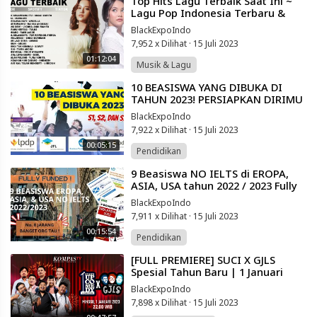
⁣Top Hits Lagu Terbaik Saat Ini ~
Lagu Pop Indonesia Terbaru &
Terpopuler 2023
BlackExpoIndo
7,952 x Dilihat
·
15 Juli 2023
01:12:04
Musik & Lagu
⁣10 BEASISWA YANG DIBUKA DI
TAHUN 2023! PERSIAPKAN DIRIMU
(UNTUK JENJANG S1,S2,S3)
BlackExpoIndo
7,922 x Dilihat
·
15 Juli 2023
00:05:15
Pendidikan
⁣9 Beasiswa NO IELTS di EROPA,
ASIA, USA tahun 2022 / 2023 Fully
Funded‼️ #beasiswafullyfunded
BlackExpoIndo
7,911 x Dilihat
·
15 Juli 2023
00:15:54
Pendidikan
⁣[FULL PREMIERE] SUCI X GJLS
Spesial Tahun Baru | 1 Januari
2023
BlackExpoIndo
7,898 x Dilihat
·
15 Juli 2023