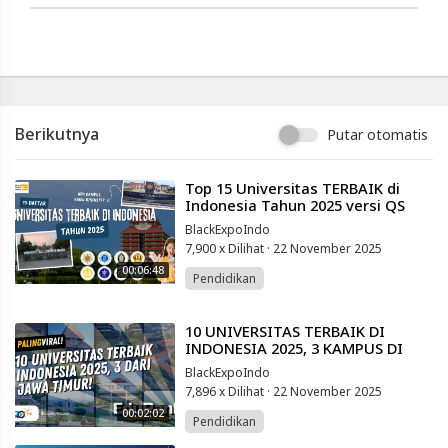
Berikutnya
Putar otomatis
⁣Top 15 Universitas TERBAIK di
Indonesia Tahun 2025 versi QS
World University ranking
BlackExpoIndo
7,900 x Dilihat
·
22 November 2025
00:06:48
Pendidikan
⁣10 UNIVERSITAS TERBAIK DI
INDONESIA 2025, 3 KAMPUS DI
JAWA TIMUR
BlackExpoIndo
7,896 x Dilihat
·
22 November 2025
00:02:02
Pendidikan