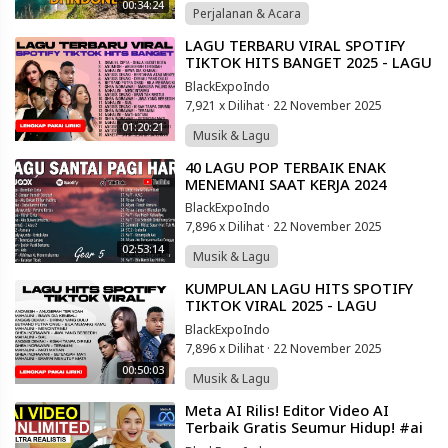
00:34:24
Perjalanan & Acara
⁣LAGU TERBARU VIRAL SPOTIFY
TIKTOK HITS BANGET 2025 - LAGU
POP INDONESIA TERBAIK
BlackExpoIndo
7,921 x Dilihat
·
22 November 2025
01:20:21
Musik & Lagu
⁣40 LAGU POP TERBAIK ENAK
MENEMANI SAAT KERJA 2024
BlackExpoIndo
7,896 x Dilihat
·
22 November 2025
02:53:14
Musik & Lagu
⁣KUMPULAN LAGU HITS SPOTIFY
TIKTOK VIRAL 2025 - LAGU
INDONESIA TERBAIK
BlackExpoIndo
7,896 x Dilihat
·
22 November 2025
00:50:03
Musik & Lagu
⁣Meta AI Rilis! Editor Video AI
Terbaik Gratis Seumur Hidup! #ai
#tutorial