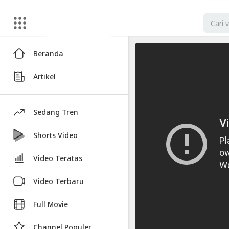
Artikel
Beranda
기
Artikel
다
렸
죵?
Sedang Tren
👙
켈
Shorts Video
빈
Video Teratas
클
라
Video Terbaru
인
Full Movie
속
옷
Channel Populer