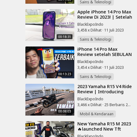
Sains & Teknologi
⁣Apple iPhone 14 Pro Max
Review Di 2023! | Setelah
Hampir 1 Tahun Pakai!
BlackExpoIndo
3,458 x Dilihat
·
11 Juli 2023
00:18:31
Sains & Teknologi
⁣iPhone 14 Pro Max
Review setelah SEBULAN
🙃
BlackExpoIndo
3,454 x Dilihat
·
11 Juli 2023
00:13:23
Sains & Teknologi
⁣2023 Yamaha R15 V4 Ride
Review | Introducing
New Matte Black With
BlackExpoIndo
Golden Rims | Worth
3,466 x Dilihat
·
25 Berbaris 2023
Buying?
00:08:03
Mobil & Kendaraan
⁣New Yamaha R15 M 2023
🔥launched New Tft
Display | Detailed
BlackExpoIndo