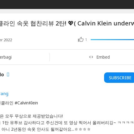
 속옷 협찬리뷰 2탄! 💖( Calvin Klein under
1
r 2022
erbagi
Embed
do
SUBSCRIBE
rang
인 #CalvinKlein
은 모두 무상으로 제공받았습니다!
은 1탄 유투브 감사하다고 주신건데 또 영상 찍어서 올려버리깅~ ㅋㅋㅋ
년 아니 2년동안 속옷 안사도 될꺼같아요...ㅎㅎㅎㅎ