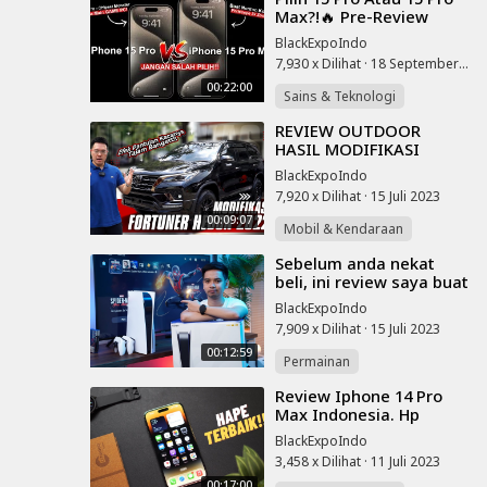
Max?!🔥 Pre-Review
iPhone 15 Pro, Cara
BlackExpoIndo
Order & Breakdown
7,930 x Dilihat
·
18 September 2023
Spesifikasi! 20
00:22:00
Sains & Teknologi
⁣REVIEW OUTDOOR
HASIL MODIFIKASI
FORTUNER HEDON ALA
BlackExpoIndo
DETAILING BROTHERS!!
7,920 x Dilihat
·
15 Juli 2023
00:09:07
Mobil & Kendaraan
⁣Sebelum anda nekat
beli, ini review saya buat
PS5 (Playstation 5).
BlackExpoIndo
7,909 x Dilihat
·
15 Juli 2023
00:12:59
Permainan
⁣Review Iphone 14 Pro
Max Indonesia. Hp
Terbaik Di Tahun 2023!
BlackExpoIndo
3,458 x Dilihat
·
11 Juli 2023
00:17:00