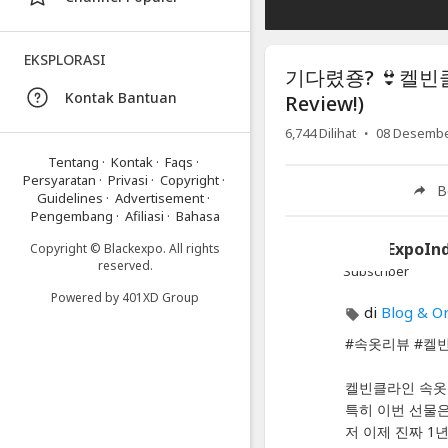
협
찬
EKSPLORASI
리
기다렸죵? 👙켈빈클라인
뷰
Kontak Bantuan
Review!)
2
·
6,744
Dilihat
08 Desembe
탄!
Tentang
·
Kontak
·
Faqs
·
💖
Persyaratan
·
Privasi
·
Copyright
·
B
Guidelines
·
Advertisement
·
(
Pengembang
·
Afiliasi
·
Bahasa
Calvin
BlackExpoIn
Copyright © Blackexpo. All rights
Klein
reserved.
Subscriber
underwear
Powered by
401XD Group
di
Blog & O
Review!)
#속옷리뷰 #켈빈클라
Video
켈빈클라인 속옷
기
특히 이번 선물
다
저 이제 진짜 1
렸