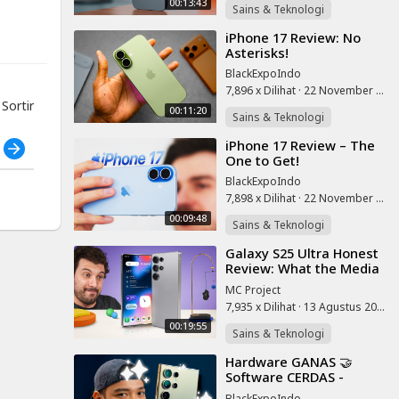
00:13:43
Sains & Teknologi
⁣iPhone 17 Review: No
Asterisks!
BlackExpoIndo
7,896 x Dilihat
·
22 November 2025
ortir
00:11:20
Sains & Teknologi
⁣iPhone 17 Review – The
h
One to Get!
BlackExpoIndo
7,898 x Dilihat
·
22 November 2025
00:09:48
Sains & Teknologi
⁣Galaxy S25 Ultra Honest
Review: What the Media
Didn't Mention
MC Project
7,935 x Dilihat
·
13 Agustus 2025
00:19:55
Sains & Teknologi
⁣Hardware GANAS 🤝
Software CERDAS -
Review Samsung S24
BlackExpoIndo