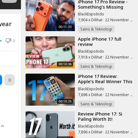
⁣iPhone 17 Pro Review -
Something’s Missing
BlackExpoIndo
7,904 x Dilihat
·
22 November 2025
wear
00:11:33
Sains & Teknologi
⁣Apple iPhone 17 full
0
review
BlackExpoIndo
7,918 x Dilihat
·
22 November 2025
00:10:36
Sains & Teknologi
⁣iPhone 17 Review:
0
Apple’s Real Winner This
Year!
BlackExpoIndo
7,898 x Dilihat
·
22 November 2025
00:10:25
Sains & Teknologi
⁣Review iPhone 17: Si
Paling Worth It!
ㅋㅋ
BlackExpoIndo
7,896 x Dilihat
·
22 November 2025