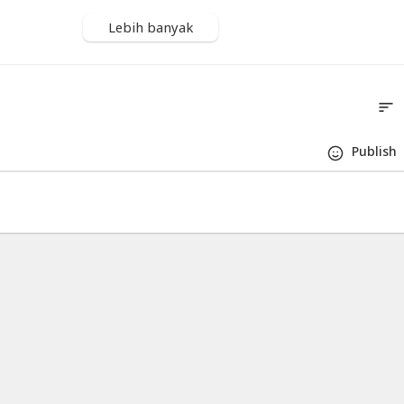
Lebih banyak
sort
S
Publis