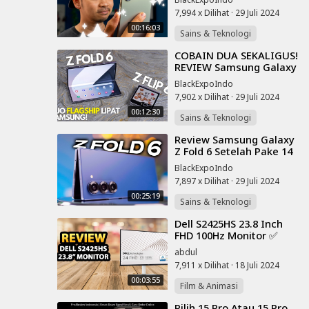
Ultra Indonesia!
7,994 x Dilihat
·
29 Juli 2024
00:16:03
Sains & Teknologi
⁣COBAIN DUA SEKALIGUS!
REVIEW Samsung Galaxy
Z Fold 6 dan Galaxy Z Flip
BlackExpoIndo
6 Indonesia! Pilih Yang
7,902 x Dilihat
·
29 Juli 2024
MANA?
00:12:30
Sains & Teknologi
⁣Review Samsung Galaxy
Z Fold 6 Setelah Pake 14
Hari
BlackExpoIndo
7,897 x Dilihat
·
29 Juli 2024
00:25:19
Sains & Teknologi
⁣Dell S2425HS 23.8 Inch
FHD 100Hz Monitor ✅
Review
abdul
7,911 x Dilihat
·
18 Juli 2024
00:03:55
Film & Animasi
⁣Pilih 15 Pro Atau 15 Pro