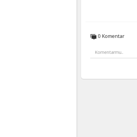
죵?
👙
켈
빈
클
0 Komentar
라
인
속
옷
협
찬
리
뷰
2
탄!
💖
(
Calvin