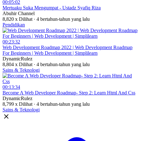
00:05:02
⁣Mertuaku Suka Mengumpat - Ustadz Syafiq Riza
Abuhir Channel
8,820 x Dilihat
·
4 bertahun-tahun yang lalu
Pendidikan
00:23:32
⁣Web Development Roadmap 2022 | Web Development Roadmap
For Beginners | Web Development | Simplilearn
DynamicRulez
8,804 x Dilihat
·
4 bertahun-tahun yang lalu
Sains & Teknologi
00:13:34
⁣Become A Web Developer Roadmap- Step 2: Learn Html And Css
DynamicRulez
8,799 x Dilihat
·
4 bertahun-tahun yang lalu
Sains & Teknologi