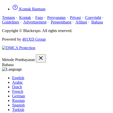
Kontak Bantuan
Tentang
·
Kontak
·
Faqs
·
Persyaratan
·
Privasi
·
Copyright
·
Guidelines
·
Advertisement
·
Pengembang
·
Afiliasi
·
Bahasa
Copyright © Blackexpo. All rights reserved.
Powered by
401XD Group
Metode Pembayaran
Bahasa
English
Arabic
Dutch
French
German
Russian
Spanish
Turkish