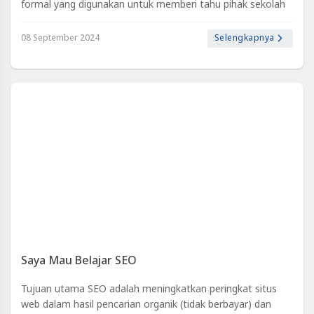
formal yang digunakan untuk memberi tahu pihak sekolah
bahwa seorang siswa tidak bisa mengikuti kegiatan belajar-
mengajar karena alas..
08 September 2024
Selengkapnya
Saya Mau Belajar SEO
Tujuan utama SEO adalah meningkatkan peringkat situs
web dalam hasil pencarian organik (tidak berbayar) dan