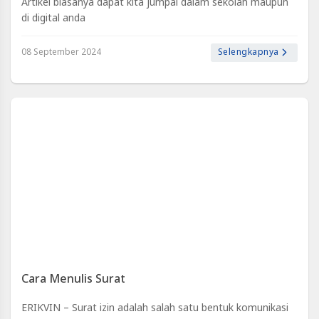
Artikel biasanya dapat kita jumpai dalam sekolah maupun
Artikel
di digital anda
-
mari kita belajar dikit ya
Blackexpo
08 September 2024
Selengkapnya
Blackexpo
-
Platform
Berbagi
Video
Indonesia
Published
by
Blackexpo
Powered
by
401XD
Group
Cara Menulis Surat
ERIKVIN – Surat izin adalah salah satu bentuk komunikasi