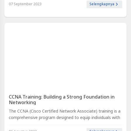
07 September 2023
Selengkapnya
CCNA Training: Building a Strong Foundation in
Networking
The CCNA (Cisco Certified Network Associate) training is a
comprehensive program designed to equip individuals with
the fundamental knowledge and skills required to build,
manage, and troubl..