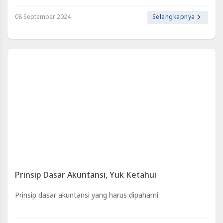
pada akhirnya menarik lebih banyak pengunjung yang
potensial.
08 September 2024
Selengkapnya
Jika Anda b..
Prinsip Dasar Akuntansi, Yuk Ketahui
Prinsip dasar akuntansi yang harus dipahami