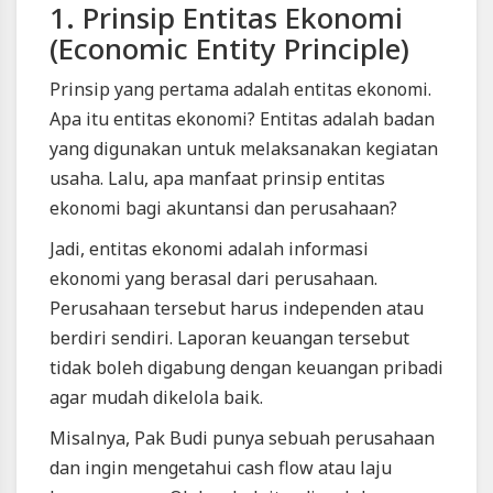
Info
1. Prinsip Entitas Ekonomi
lanjut
Prinsip
(Economic Entity Principle)
Dasar
Akuntansi,
Prinsip yang pertama adalah entitas ekonomi.
Yuk
Apa itu entitas ekonomi? Entitas adalah badan
Ketahui
|
yang digunakan untuk melaksanakan kegiatan
Blackexpo
usaha. Lalu, apa manfaat prinsip entitas
-
Platform
ekonomi bagi akuntansi dan perusahaan?
Berbagi
Jadi, entitas ekonomi adalah informasi
Video
Indonesia
ekonomi yang berasal dari perusahaan.
Blackexpo
Perusahaan tersebut harus independen atau
-
berdiri sendiri. Laporan keuangan tersebut
Platform
Berbagi
tidak boleh digabung dengan keuangan pribadi
Video
agar mudah dikelola baik.
Indonesia
Misalnya, Pak Budi punya sebuah perusahaan
Published
by
dan ingin mengetahui cash flow atau laju
Blackexpo