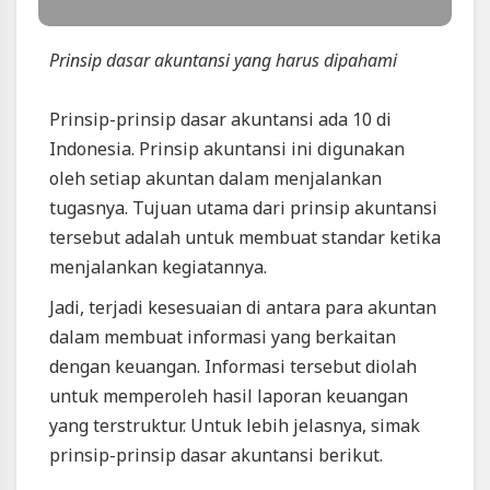
Video
Prinsip dasar akuntansi yang harus dipahami
Prinsip
Dasar
Akuntansi,
Prinsip-prinsip dasar akuntansi ada 10 di
Yuk
Indonesia. Prinsip akuntansi ini digunakan
Ketahui
oleh setiap akuntan dalam menjalankan
|
tugasnya. Tujuan utama dari prinsip akuntansi
Blackexpo
tersebut adalah untuk membuat standar ketika
-
menjalankan kegiatannya.
Platform
Berbagi
Jadi, terjadi kesesuaian di antara para akuntan
Video
dalam membuat informasi yang berkaitan
Indonesia
dengan keuangan. Informasi tersebut diolah
untuk memperoleh hasil
laporan keuangan
Artikel
Terbaru
yang terstruktur. Untuk lebih jelasnya, simak
Blackexpo
prinsip-prinsip dasar akuntansi berikut.