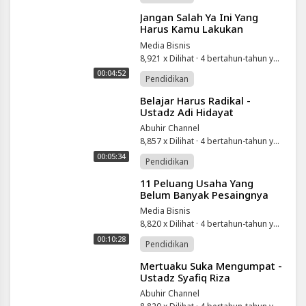
⁣Jangan Salah Ya Ini Yang
Harus Kamu Lakukan
Sebelum Memulai Bisnis |
Media Bisnis
Motivasi Merry | Merry
8,921 x Dilihat
·
4 bertahun-tahun yang lalu
Riana
00:04:52
Pendidikan
⁣Belajar Harus Radikal -
Ustadz Adi Hidayat
Abuhir Channel
8,857 x Dilihat
·
4 bertahun-tahun yang lalu
00:05:34
Pendidikan
⁣11 Peluang Usaha Yang
Belum Banyak Pesaingnya
Media Bisnis
8,820 x Dilihat
·
4 bertahun-tahun yang lalu
00:10:28
Pendidikan
⁣Mertuaku Suka Mengumpat -
Ustadz Syafiq Riza
Abuhir Channel