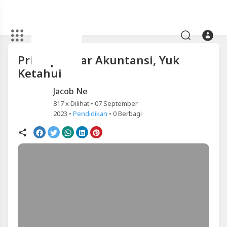
Artikel
Prinsip Dasar Akuntansi, Yuk
Prinsip
Ketahui
Dasar
Akuntansi,
Jacob Ne
817 x Dilihat • 07 September
Yuk
2023 •
Pendidikan
•
0
Berbagi
Ketahui
|
Blackexpo
-
Platform
Berbagi
Video
Indonesia