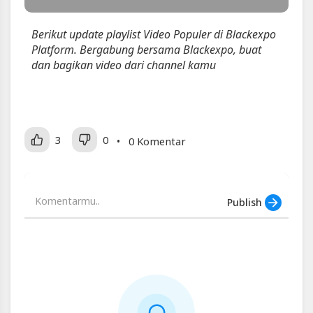
Video
Playlist
Berikut update playlist Video Populer di Blackexpo
10
Platform. Bergabung bersama Blackexpo, buat
Video
dan bagikan video dari channel kamu
Populer
|
Blackexpo
-
Platform
3
0
• 0 Komentar
Berbagi
Video
Indonesia
Publish
Artikel
Terbaru
Blackexpo
Info
lanjut
Playlist