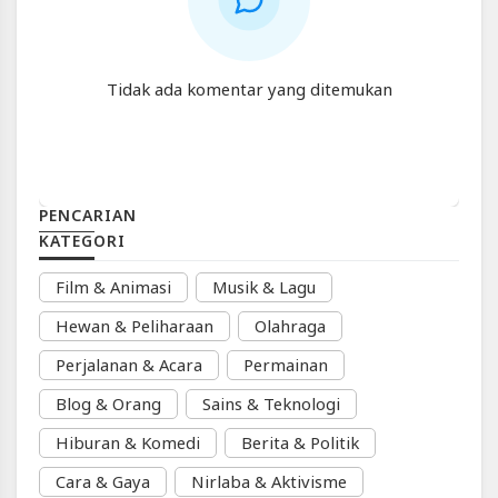
10
Video
Populer
|
Blackexpo
Tidak ada komentar yang ditemukan
-
Platform
Berbagi
Video
Indonesia
PENCARIAN
Blackexpo
KATEGORI
-
Platform
Film & Animasi
Musik & Lagu
Berbagi
Video
Hewan & Peliharaan
Olahraga
Indonesia
Published
Perjalanan & Acara
Permainan
by
Blackexpo
Blog & Orang
Sains & Teknologi
Powered
by
Hiburan & Komedi
Berita & Politik
401XD
Group
Cara & Gaya
Nirlaba & Aktivisme