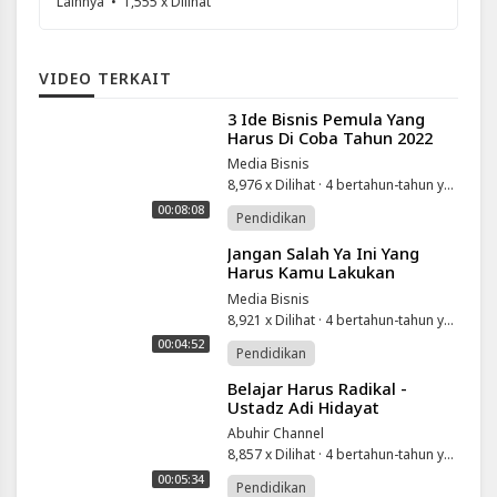
Lainnya
• 1,555 x Dilihat
VIDEO TERKAIT
⁣3 Ide Bisnis Pemula Yang
Harus Di Coba Tahun 2022
Media Bisnis
8,976 x Dilihat
·
4 bertahun-tahun yang lalu
00:08:08
Pendidikan
⁣Jangan Salah Ya Ini Yang
Harus Kamu Lakukan
Sebelum Memulai Bisnis |
Media Bisnis
Motivasi Merry | Merry
8,921 x Dilihat
·
4 bertahun-tahun yang lalu
Riana
00:04:52
Pendidikan
⁣Belajar Harus Radikal -
Ustadz Adi Hidayat
Abuhir Channel
8,857 x Dilihat
·
4 bertahun-tahun yang lalu
00:05:34
Pendidikan