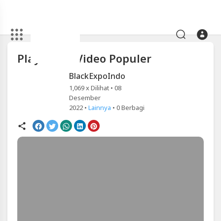
Artikel
Playlist 10 Video Populer
Playlist
10
BlackExpoIndo
Video
1,069 x Dilihat • 08
Desember
Populer
2022 •
Lainnya
•
0
Berbagi
|
Blackexpo
-
Platform
Berbagi
Video
Indonesia