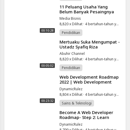
⁣11 Peluang Usaha Yang
Belum Banyak Pesaingnya
Media Bisnis
8,820 x Dilihat
·
4 bertahun-tahun yang lalu
00:10:28
Pendidikan
⁣Mertuaku Suka Mengumpat -
Ustadz Syafiq Riza
Abuhir Channel
8,820 x Dilihat
·
4 bertahun-tahun yang lalu
00:05:02
Pendidikan
⁣Web Development Roadmap
2022 | Web Development
Roadmap For Beginners |
DynamicRulez
Web Development |
8,804 x Dilihat
·
4 bertahun-tahun yang lalu
Simplilearn
00:23:32
Sains & Teknologi
⁣Become A Web Developer
Roadmap- Step 2: Learn
Html And Css
DynamicRulez
8,799 x Dilihat
·
4 bertahun-tahun yang lalu