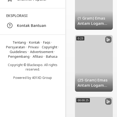
-
Platform
EKSPLORASI
Berbagi
(1 Gram) Emas
Video
Antam Logam
Kontak Bantuan
Mulia
Indonesia
0:23
Artikel
Tentang
·
Kontak
·
Faqs
·
Terbaru
Persyaratan
·
Privasi
·
Copyright
·
Guidelines
·
Advertisement
·
Blackexpo
Pengembang
·
Afiliasi
·
Bahasa
Info
Copyright © Blackexpo. All rights
lanjut
reserved.
BlackExpoIndo
|
Powered by
401XD Group
(25 Gram) Emas
Blackexpo
Antam Logam
-
Mulia
Platform
Berbagi
00:00:25
Video
Indonesia
Blackexpo