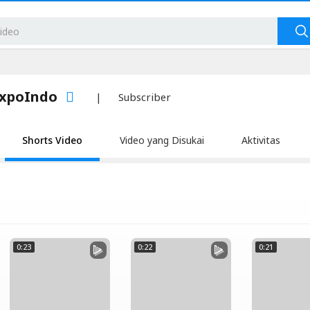
ExpoIndo
|
Subscriber
Shorts Video
Video yang Disukai
Aktivitas
0:23
0:22
0:21