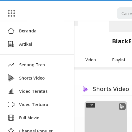
Artikel
Beranda
BlackExpoIndo
Black
Artikel
|
Blackexpo
Video
Playlist
-
Sedang Tren
Platform
Berbagi
Shorts Video
Video
Shorts Video
Video Teratas
Indonesia
Video Terbaru
0:21
Video
BlackExpoIndo
Full Movie
|
Blackexpo
Channel Populer