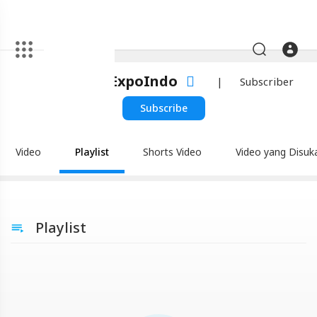
Artikel
BlackExpoIndo
|
Subscriber
BlackExpoIndo
|
Subscribe
Blackexpo
-
Video
Playlist
Shorts Video
Video yang Disuk
Platform
Berbagi
Video
Playlist
Indonesia
Video
BlackExpoIndo
|
Blackexpo