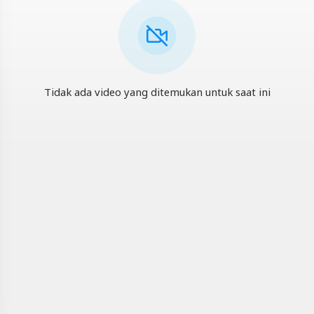
-
Platform
Berbagi
Video
Indonesia
Tidak ada video yang ditemukan untuk saat ini
Artikel
Terbaru
Blackexpo
Info
lanjut
BlackExpoIndo
|
Blackexpo
-
Platform
Berbagi
Video
Indonesia
Blackexpo