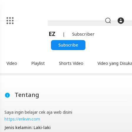
Artikel
Soonz EZ
|
Subscriber
Soonz
EZ
Subscribe
|
Blackexpo
Video
Playlist
Shorts Video
Video yang Disuka
-
Platform
Berbagi
Tentang
Video
Indonesia
Saya ingin belajar cek aja web disini
Video
https://erikvin.com
Soonz
Jenis kelamin: Laki-laki